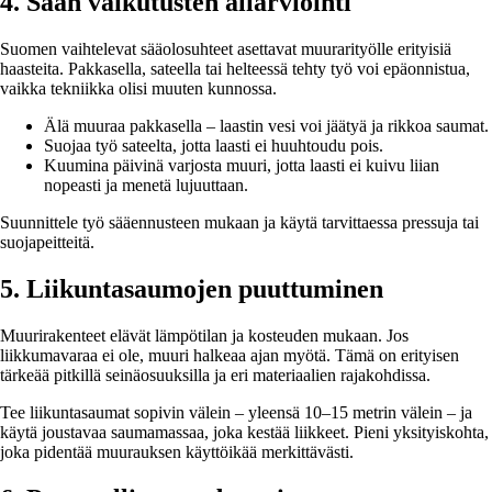
4. Sään vaikutusten aliarviointi
Suomen vaihtelevat sääolosuhteet asettavat muurarityölle erityisiä
haasteita. Pakkasella, sateella tai helteessä tehty työ voi epäonnistua,
vaikka tekniikka olisi muuten kunnossa.
Älä muuraa pakkasella – laastin vesi voi jäätyä ja rikkoa saumat.
Suojaa työ sateelta, jotta laasti ei huuhtoudu pois.
Kuumina päivinä varjosta muuri, jotta laasti ei kuivu liian
nopeasti ja menetä lujuuttaan.
Suunnittele työ sääennusteen mukaan ja käytä tarvittaessa pressuja tai
suojapeitteitä.
5. Liikuntasaumojen puuttuminen
Muurirakenteet elävät lämpötilan ja kosteuden mukaan. Jos
liikkumavaraa ei ole, muuri halkeaa ajan myötä. Tämä on erityisen
tärkeää pitkillä seinäosuuksilla ja eri materiaalien rajakohdissa.
Tee liikuntasaumat sopivin välein – yleensä 10–15 metrin välein – ja
käytä joustavaa saumamassaa, joka kestää liikkeet. Pieni yksityiskohta,
joka pidentää muurauksen käyttöikää merkittävästi.