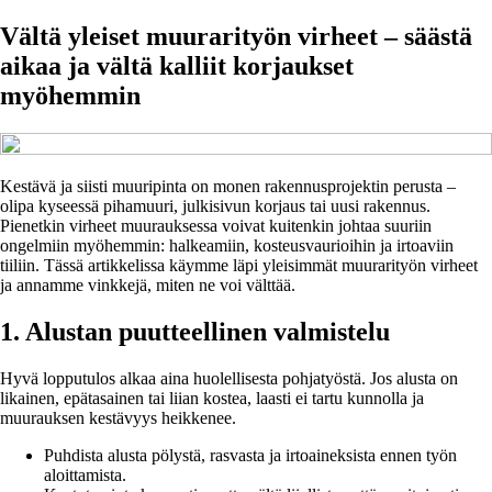
Vältä yleiset muurarityön virheet – säästä
aikaa ja vältä kalliit korjaukset
myöhemmin
Kestävä ja siisti muuripinta on monen rakennusprojektin perusta –
olipa kyseessä pihamuuri, julkisivun korjaus tai uusi rakennus.
Pienetkin virheet muurauksessa voivat kuitenkin johtaa suuriin
ongelmiin myöhemmin: halkeamiin, kosteusvaurioihin ja irtoaviin
tiiliin. Tässä artikkelissa käymme läpi yleisimmät muurarityön virheet
ja annamme vinkkejä, miten ne voi välttää.
1. Alustan puutteellinen valmistelu
Hyvä lopputulos alkaa aina huolellisesta pohjatyöstä. Jos alusta on
likainen, epätasainen tai liian kostea, laasti ei tartu kunnolla ja
muurauksen kestävyys heikkenee.
Puhdista alusta pölystä, rasvasta ja irtoaineksista ennen työn
aloittamista.