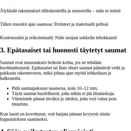
Älykkäät rakennukset tiilirakenteilla ja sensoreilla – näin se toimii
Tiilien muodot ajan saatossa: Perinteet ja materiaalit pelissä
Kosteussulut ja erikoismaalit: Näin suojaat sokkelin tehokkaasti
3. Epätasaiset tai huonosti täytetyt saumat
Saumat ovat muurauksen heikoin kohta, jos ne tehdään
huolimattomasti. Epätasaiset tai liian ohuet saumat päästävät vettä ja
pakkasta rakenteeseen, mikä johtaa ajan myötä lohkeiluun ja
halkeamiin.
Pidä saumapaksuus tasaisena, noin 10–12 mm.
Täytä saumat huolellisesti, jotta niihin ei jää ilmataskuja.
Viimeistele pinnat tiiviiksi ja sileiksi, jotta vesi valuu pois
muurista.
Kun laasti on kovettunut, voit harjata pinnan kevyesti siistin
lopputuloksen saamiseksi.