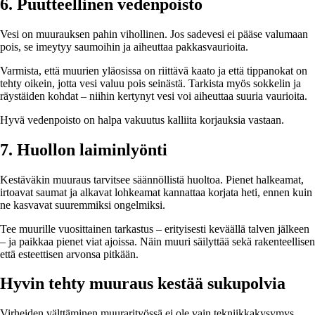
6. Puutteellinen vedenpoisto
Vesi on muurauksen pahin vihollinen. Jos sadevesi ei pääse valumaan
pois, se imeytyy saumoihin ja aiheuttaa pakkasvaurioita.
Varmista, että muurien yläosissa on riittävä kaato ja että tippanokat on
tehty oikein, jotta vesi valuu pois seinästä. Tarkista myös sokkelin ja
räystäiden kohdat – niihin kertynyt vesi voi aiheuttaa suuria vaurioita.
Hyvä vedenpoisto on halpa vakuutus kalliita korjauksia vastaan.
7. Huollon laiminlyönti
Kestäväkin muuraus tarvitsee säännöllistä huoltoa. Pienet halkeamat,
irtoavat saumat ja alkavat lohkeamat kannattaa korjata heti, ennen kuin
ne kasvavat suuremmiksi ongelmiksi.
Tee muurille vuosittainen tarkastus – erityisesti keväällä talven jälkeen
– ja paikkaa pienet viat ajoissa. Näin muuri säilyttää sekä rakenteellisen
että esteettisen arvonsa pitkään.
Hyvin tehty muuraus kestää sukupolvia
Virheiden välttäminen muurarityössä ei ole vain tekniikkakysymys,