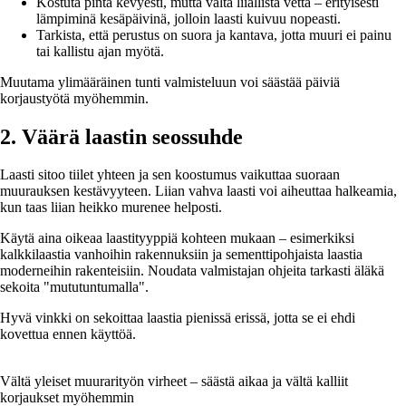
Kostuta pinta kevyesti, mutta vältä liiallista vettä – erityisesti
lämpiminä kesäpäivinä, jolloin laasti kuivuu nopeasti.
Tarkista, että perustus on suora ja kantava, jotta muuri ei painu
tai kallistu ajan myötä.
Muutama ylimääräinen tunti valmisteluun voi säästää päiviä
korjaustyötä myöhemmin.
2. Väärä laastin seossuhde
Laasti sitoo tiilet yhteen ja sen koostumus vaikuttaa suoraan
muurauksen kestävyyteen. Liian vahva laasti voi aiheuttaa halkeamia,
kun taas liian heikko murenee helposti.
Käytä aina oikeaa laastityyppiä kohteen mukaan – esimerkiksi
kalkkilaastia vanhoihin rakennuksiin ja sementtipohjaista laastia
moderneihin rakenteisiin. Noudata valmistajan ohjeita tarkasti äläkä
sekoita "mututuntumalla".
Hyvä vinkki on sekoittaa laastia pienissä erissä, jotta se ei ehdi
kovettua ennen käyttöä.
Vältä yleiset muurarityön virheet – säästä aikaa ja vältä kalliit
korjaukset myöhemmin