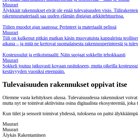
Muurari
Älykkäät rakennukset eivät ole enää tulevaisuuden visio. Tiilirakentei
rakennusmateriaali saa uuden elämän digiajan arkkitehtuurissa.
Tiilien muodot ajan saatossa: Perinteet ja materiaalit pelissä
Muurari
Tiili on kulkenut pitkän matkan käsin muovatuista kappaleista teollises
aikana – ja mitä ne kertovat suomalaisesta rakennusperinteestä ja tule
Kosteussulut ja erikoismaalit: Näin suojaat sokkelin tehokkaasti
Muurari
Sokkeli joutuu jatkuvasti kovaan rasitukseen, mutta oikeilla kosteussulu
kestävyyden vuosiksi eteenpäin.
Tulevaisuuden rakennukset oppivat itse
Olemme vasta kehityksen alussa. Tulevaisuudessa rakennukset voivat o
mutta nyt ne toimivat aktiivisina osina digitaalista ekosysteemiä, joka
Kun tiilet ja sensorit toimivat yhdessä, tuloksena on paitsi älykkääm
Muurari
Muurari
Älykäs Rakentaminen