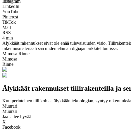
Instagram
LinkedIn
YouTube
Pinterest
TikTok
Mail
RSS
4 min
Älykkäät rakennukset eivät ole enää tulevaisuuden visio. Tiilirakentei
rakennusmateriaali saa uuden elämän digiajan arkkitehtuurissa.
Mimosa Rinne
Mimosa
Rinne
Älykkäät rakennukset tiilirakenteilla ja sen
Kun perinteinen tiili kohtaa älykkään teknologian, syntyy rakennuksia, 
Muurari
Muurari
Jaa ja tee hyvää
X
Facebook