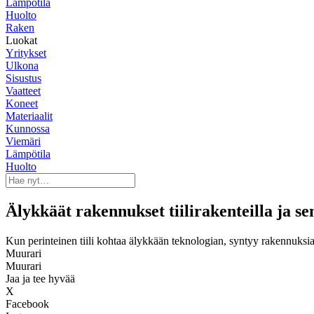
Lämpötila
Huolto
Raken
Luokat
Yritykset
Ulkona
Sisustus
Vaatteet
Koneet
Materiaalit
Kunnossa
Viemäri
Lämpötila
Huolto
Älykkäät rakennukset tiilirakenteilla ja sen
Kun perinteinen tiili kohtaa älykkään teknologian, syntyy rakennuksia, 
Muurari
Muurari
Jaa ja tee hyvää
X
Facebook