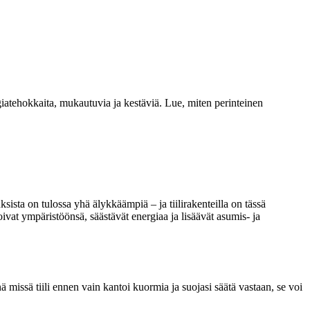
giatehokkaita, mukautuvia ja kestäviä. Lue, miten perinteinen
sista on tulossa yhä älykkäämpiä – ja tiilirakenteilla on tässä
ivat ympäristöönsä, säästävät energiaa ja lisäävät asumis- ja
missä tiili ennen vain kantoi kuormia ja suojasi säätä vastaan, se voi