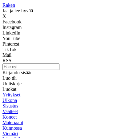
Raken
Jaa ja tee hyvää
X
Facebook
Instagram
LinkedIn
YouTube
Pinterest
TikTok
Mail
RSS
Kirjaudu sisään
Luo tili
Uutiskirje
Luokat
Yritykset
Ulkona
Sisustus
Vaatteet
Koneet
Materiaalit
Kunnossa
Viemäri