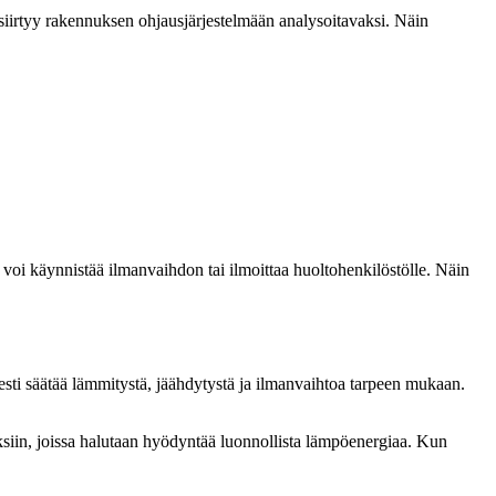
a siirtyy rakennuksen ohjausjärjestelmään analysoitavaksi. Näin
mä voi käynnistää ilmanvaihdon tai ilmoittaa huoltohenkilöstölle. Näin
esti säätää lämmitystä, jäähdytystä ja ilmanvaihtoa tarpeen mukaan.
nuksiin, joissa halutaan hyödyntää luonnollista lämpöenergiaa. Kun