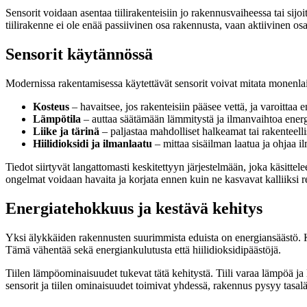
Sensorit voidaan asentaa tiilirakenteisiin jo rakennusvaiheessa tai si
tiilirakenne ei ole enää passiivinen osa rakennusta, vaan aktiivinen o
Sensorit käytännössä
Modernissa rakentamisessa käytettävät sensorit voivat mitata monenlai
Kosteus
– havaitsee, jos rakenteisiin pääsee vettä, ja varoittaa 
Lämpötila
– auttaa säätämään lämmitystä ja ilmanvaihtoa energ
Liike ja tärinä
– paljastaa mahdolliset halkeamat tai rakenteell
Hiilidioksidi ja ilmanlaatu
– mittaa sisäilman laatua ja ohjaa i
Tiedot siirtyvät langattomasti keskitettyyn järjestelmään, joka käsitte
ongelmat voidaan havaita ja korjata ennen kuin ne kasvavat kalliiksi r
Energiatehokkuus ja kestävä kehitys
Yksi älykkäiden rakennusten suurimmista eduista on energiansäästö. Ku
Tämä vähentää sekä energiankulutusta että hiilidioksidipäästöjä.
Tiilen lämpöominaisuudet tukevat tätä kehitystä. Tiili varaa lämpöä ja
sensorit ja tiilen ominaisuudet toimivat yhdessä, rakennus pysyy tasa