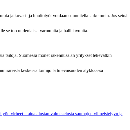
urata jatkuvasti ja huoltotyöt voidaan suunnitella tarkemmin. Jos seinä
e se tuo uudenlaista varmuutta ja hallittavuutta.
sia taitoja. Suomessa monet rakennusalan yritykset tekevätkin
 muurareista keskeisiä toimijoita tulevaisuuden älykkäässä
ityön virheet – aina alustan valmistelusta saumojen viimeistelyyn ja