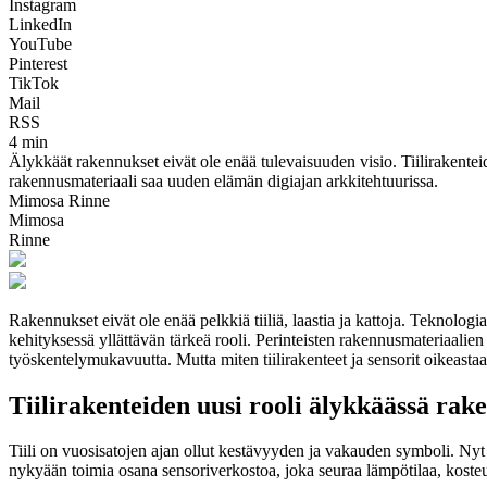
Instagram
LinkedIn
YouTube
Pinterest
TikTok
Mail
RSS
4 min
Älykkäät rakennukset eivät ole enää tulevaisuuden visio. Tiilirakentei
rakennusmateriaali saa uuden elämän digiajan arkkitehtuurissa.
Mimosa Rinne
Mimosa
Rinne
Rakennukset eivät ole enää pelkkiä tiiliä, laastia ja kattoja. Teknolog
kehityksessä yllättävän tärkeä rooli. Perinteisten rakennusmateriaalien
työskentelymukavuutta. Mutta miten tiilirakenteet ja sensorit oikeasta
Tiilirakenteiden uusi rooli älykkäässä rak
Tiili on vuosisatojen ajan ollut kestävyyden ja vakauden symboli. Nyt 
nykyään toimia osana sensoriverkostoa, joka seuraa lämpötilaa, kosteu