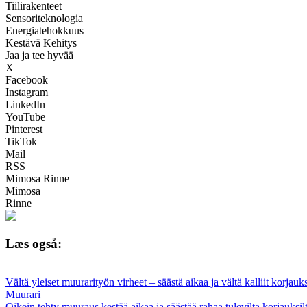
Tiilirakenteet
Sensoriteknologia
Energiatehokkuus
Kestävä Kehitys
Jaa ja tee hyvää
X
Facebook
Instagram
LinkedIn
YouTube
Pinterest
TikTok
Mail
RSS
Mimosa Rinne
Mimosa
Rinne
Læs også:
Vältä yleiset muurarityön virheet – säästä aikaa ja vältä kalliit korj
Muurari
Oikein tehty muuraus kestää aikaa ja säästää rahaa tulevilta korjauksi