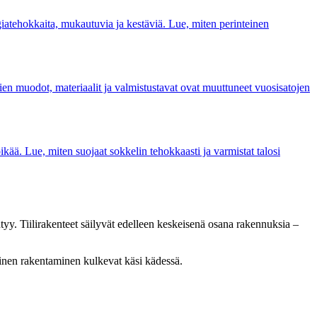
giatehokkaita, mukautuvia ja kestäviä. Lue, miten perinteinen
ilien muodot, materiaalit ja valmistustavat ovat muuttuneet vuosisatojen
öikää. Lue, miten suojaat sokkelin tehokkaasti ja varmistat talosi
yy. Tiilirakenteet säilyvät edelleen keskeisenä osana rakennuksia –
einen rakentaminen kulkevat käsi kädessä.