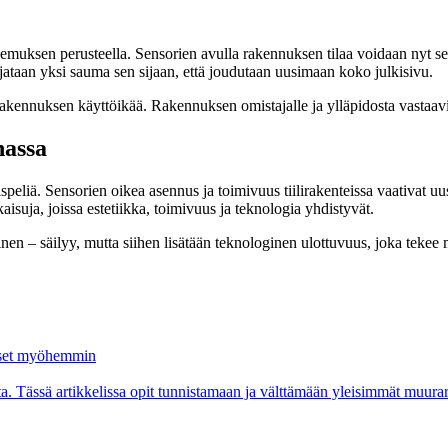
kokemuksen perusteella. Sensorien avulla rakennuksen tilaa voidaan nyt se
rjataan yksi sauma sen sijaan, että joudutaan uusimaan koko julkisivu.
kennuksen käyttöikää. Rakennuksen omistajalle ja ylläpidosta vastaavill
nassa
eliä. Sensorien oikea asennus ja toimivuus tiilirakenteissa vaativat uu
aisuja, joissa estetiikka, toimivuus ja teknologia yhdistyvät.
inen – säilyy, mutta siihen lisätään teknologinen ulottuvuus, joka tekee
aukset myöhemmin
lta. Tässä artikkelissa opit tunnistamaan ja välttämään yleisimmät muurar