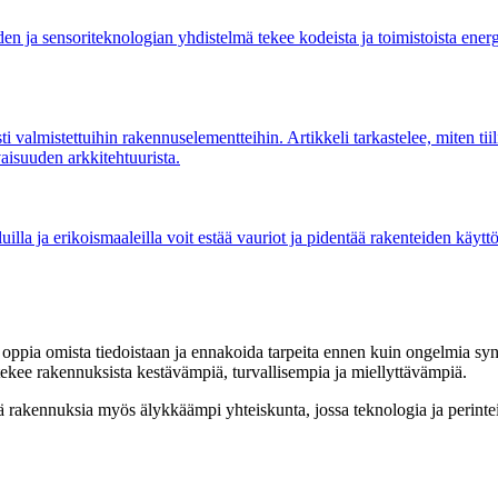
den ja sensoriteknologian yhdistelmä tekee kodeista ja toimistoista ener
ti valmistettuihin rakennuselementteihin. Artikkeli tarkastelee, miten ti
vaisuuden arkkitehtuurista.
illa ja erikoismaaleilla voit estää vauriot ja pidentää rakenteiden käytt
ppia omista tiedoistaan ja ennakoida tarpeita ennen kuin ongelmia synt
 tekee rakennuksista kestävämpiä, turvallisempia ja miellyttävämpiä.
piä rakennuksia myös älykkäämpi yhteiskunta, jossa teknologia ja perint