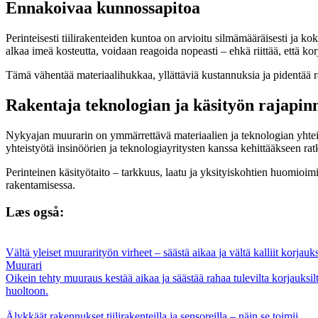
Ennakoivaa kunnossapitoa
Perinteisesti tiilirakenteiden kuntoa on arvioitu silmämääräisesti ja 
alkaa imeä kosteutta, voidaan reagoida nopeasti – ehkä riittää, että ko
Tämä vähentää materiaalihukkaa, yllättäviä kustannuksia ja pidentää ra
Rakentaja teknologian ja käsityön rajapin
Nykyajan muurarin on ymmärrettävä materiaalien ja teknologian yhteisp
yhteistyötä insinöörien ja teknologiayritysten kanssa kehittääkseen ratk
Perinteinen käsityötaito – tarkkuus, laatu ja yksityiskohtien huomioim
rakentamisessa.
Læs også:
Vältä yleiset muurarityön virheet – säästä aikaa ja vältä kalliit korj
Muurari
Oikein tehty muuraus kestää aikaa ja säästää rahaa tulevilta korjauksi
huoltoon.
Älykkäät rakennukset tiilirakenteilla ja sensoreilla – näin se toimii