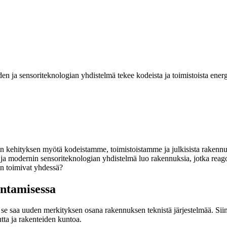
den ja sensoriteknologian yhdistelmä tekee kodeista ja toimistoista ener
ian kehityksen myötä kodeistamme, toimistoistamme ja julkisista rakennuk
 ja modernin sensori­teknologian yhdistelmä luo rakennuksia, jotka reago
an toimivat yhdessä?
entamisessa
se saa uuden merkityksen osana rakennuksen teknistä järjestelmää. Siinä 
tta ja rakenteiden kuntoa.