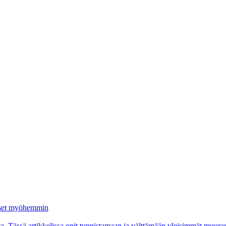
aukset myöhemmin
lta. Tässä artikkelissa opit tunnistamaan ja välttämään yleisimmät muurar