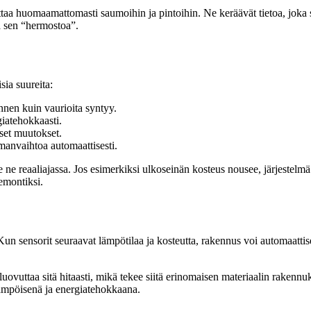
joittaa huomaamattomasti saumoihin ja pintoihin. Ne keräävät tietoa, jok
sa sen “hermostoa”.
sia suureita:
ennen kuin vaurioita syntyy.
iatehokkaasti.
iset muutokset.
lmanvaihtoa automaattisesti.
lee ne reaaliajassa. Jos esimerkiksi ulkoseinän kosteus nousee, järjestel
emontiksi.
n sensorit seuraavat lämpötilaa ja kosteutta, rakennus voi automaattis
 luovuttaa sitä hitaasti, mikä tekee siitä erinomaisen materiaalin raken
lämpöisenä ja energiatehokkaana.