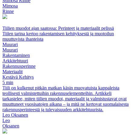
Mimosa Rinne
Mimosa
Rinne
Tiilien muodot ajan saatossa: Perinteet ja materiaalit pelissä
Tiilen tarina kertoo rakentamisen kehityksestä ja muotoilun
muuttuvista ihanteista
Muurari
Muurari
Rakentaminen
Arkkitehtuuri
Rakennusperinne
Materiaalit
Kestävä Kehitys
5 min
Tiili on kulkenut pitkän matkan käsin muovatuista kappaleista
teollisesti valmistettuihin rakennuselementteihin. Artikkeli
tarkastelee, miten tiilien muodot, materiaalit ja valmistustavat ovat
muuttuneet vuosisatojen aikana – ja mitä ne kertovat suomalaisesta
rakennusperinteestä ja tulevaisuuden arkkitehtuurista.
Leo Oksanen
Leo
Oksanen