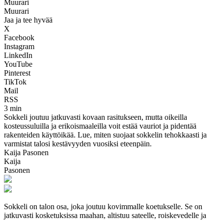
Muurari
Muurari
Jaa ja tee hyvää
X
Facebook
Instagram
LinkedIn
YouTube
Pinterest
TikTok
Mail
RSS
3 min
Sokkeli joutuu jatkuvasti kovaan rasitukseen, mutta oikeilla
kosteussuluilla ja erikoismaaleilla voit estää vauriot ja pidentää
rakenteiden käyttöikää. Lue, miten suojaat sokkelin tehokkaasti ja
varmistat talosi kestävyyden vuosiksi eteenpäin.
Kaija Pasonen
Kaija
Pasonen
Sokkeli on talon osa, joka joutuu kovimmalle koetukselle. Se on
jatkuvasti kosketuksissa maahan, altistuu sateelle, roiskevedelle ja