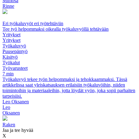
Mimosa
Rinne
Eri työkaluvyöt eri työtehtäviin
Tee työ helpommaksi oikealla työkaluvyöllä tehtävään
Yritykset
Yritykset
Työkaluvyö
Puusepäntyö
Käsityö
Työkalut
Työvarusteet
7 min
Työkaluvyö tekee työn helpommaksi ja tehokkaammaksi. Tässä
artikkelissa saat yleiskatsauksen erilaisiin työkaluvöihin, niiden
toimintoihin ja materiaaleihin, jotta löydät vyön, joka sopii parhaiten
tarpeisiisi.
Leo Oksanen
Leo
Oksanen
Raken
Jaa ja tee hyvää
X