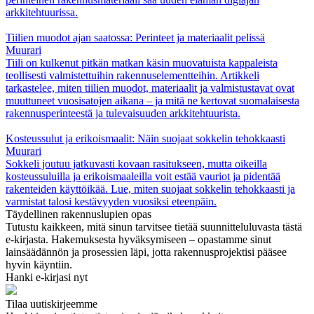
arkkitehtuurissa.
Tiilien muodot ajan saatossa: Perinteet ja materiaalit pelissä
Muurari
Tiili on kulkenut pitkän matkan käsin muovatuista kappaleista
teollisesti valmistettuihin rakennuselementteihin. Artikkeli
tarkastelee, miten tiilien muodot, materiaalit ja valmistustavat ovat
muuttuneet vuosisatojen aikana – ja mitä ne kertovat suomalaisesta
rakennusperinteestä ja tulevaisuuden arkkitehtuurista.
Kosteussulut ja erikoismaalit: Näin suojaat sokkelin tehokkaasti
Muurari
Sokkeli joutuu jatkuvasti kovaan rasitukseen, mutta oikeilla
kosteussuluilla ja erikoismaaleilla voit estää vauriot ja pidentää
rakenteiden käyttöikää. Lue, miten suojaat sokkelin tehokkaasti ja
varmistat talosi kestävyyden vuosiksi eteenpäin.
Täydellinen rakennuslupien opas
Tutustu kaikkeen, mitä sinun tarvitsee tietää suunnitteluluvasta tästä
e-kirjasta. Hakemuksesta hyväksymiseen – opastamme sinut
lainsäädännön ja prosessien läpi, jotta rakennusprojektisi pääsee
hyvin käyntiin.
Hanki e-kirjasi nyt
Tilaa uutiskirjeemme