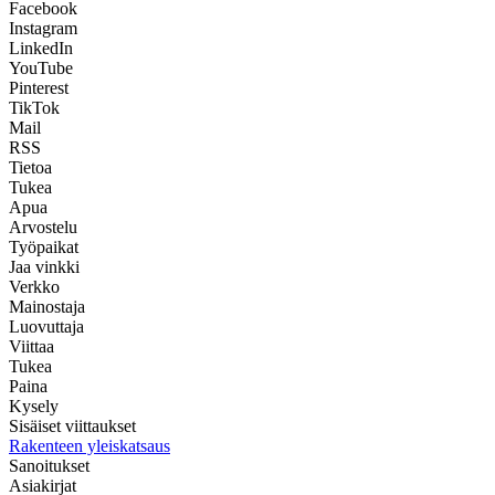
Facebook
Instagram
LinkedIn
YouTube
Pinterest
TikTok
Mail
RSS
Tietoa
Tukea
Apua
Arvostelu
Työpaikat
Jaa vinkki
Verkko
Mainostaja
Luovuttaja
Viittaa
Tukea
Paina
Kysely
Sisäiset viittaukset
Rakenteen yleiskatsaus
Sanoitukset
Asiakirjat