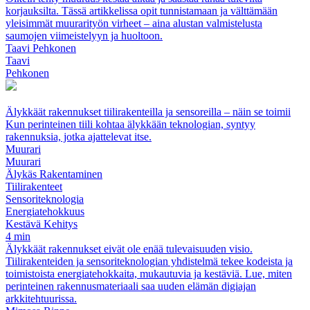
korjauksilta. Tässä artikkelissa opit tunnistamaan ja välttämään
yleisimmät muurarityön virheet – aina alustan valmistelusta
saumojen viimeistelyyn ja huoltoon.
Taavi Pehkonen
Taavi
Pehkonen
Älykkäät rakennukset tiilirakenteilla ja sensoreilla – näin se toimii
Kun perinteinen tiili kohtaa älykkään teknologian, syntyy
rakennuksia, jotka ajattelevat itse.
Muurari
Muurari
Älykäs Rakentaminen
Tiilirakenteet
Sensoriteknologia
Energiatehokkuus
Kestävä Kehitys
4 min
Älykkäät rakennukset eivät ole enää tulevaisuuden visio.
Tiilirakenteiden ja sensoriteknologian yhdistelmä tekee kodeista ja
toimistoista energiatehokkaita, mukautuvia ja kestäviä. Lue, miten
perinteinen rakennusmateriaali saa uuden elämän digiajan
arkkitehtuurissa.