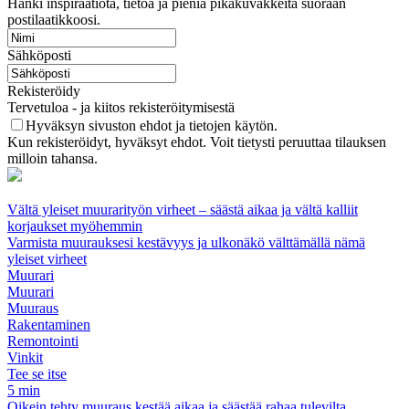
Hanki inspiraatiota, tietoa ja pieniä pikakuvakkeita suoraan
postilaatikkoosi.
Sähköposti
Rekisteröidy
Tervetuloa - ja kiitos rekisteröitymisestä
Hyväksyn sivuston ehdot ja tietojen käytön.
Kun rekisteröidyt, hyväksyt ehdot. Voit tietysti peruuttaa tilauksen
milloin tahansa.
Vältä yleiset muurarityön virheet – säästä aikaa ja vältä kalliit
korjaukset myöhemmin
Varmista muurauksesi kestävyys ja ulkonäkö välttämällä nämä
yleiset virheet
Muurari
Muurari
Muuraus
Rakentaminen
Remontointi
Vinkit
Tee se itse
5 min
Oikein tehty muuraus kestää aikaa ja säästää rahaa tulevilta