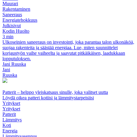
Muurari
Rakentaminen
Saneeraus
Energiatehokkuus
Julkisivut
Kodin Huolto
3 min
Ulkoseinien saneeraus on investointi, joka parantaa talon ulkonäköä,
suojaa rakenteita ja säästää energiaa. Lue, miten suunnittelet
korjaustyön vaihe vaiheelta ja saavutat pitkäikäisen, laadukkaan
lopputuloksen.
Jani Ruuska
Jani
Ruuska
Patterit – helppo yleiskatsaus sinulle, joka valitset uutta
Löydä oikea patteri kotiisi ja lämmitystarpeisiisi
Yritykset
Yritykset
Patterit
Lämmitys
Koti
Energia
Lämmitysasennus