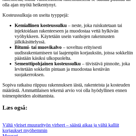
olla ajan myötä heikentynyt.
Kosteussulkuja on useita tyyppejä:
Kemiallinen kosteussulku
– neste, joka ruiskutetaan tai
injektoidaan rakenteeseen ja muodostaa vettä hylkivän
vyöhykkeen. Käytetään usein vanhojen rakennusten
jälkikäsittelyssä.
Bitumi- tai muovikalvo
– soveltuu erityisesti
uudisrakentamiseen tai laajempiin korjauksiin, joissa sokkeliin
päästään käsiksi ulkopuolelta.
Sementtipohjainen kosteussulku
– tiivistävä pinnoite, joka
levitetään sokkelin pintaan ja muodostaa kestävän
suojakerroksen.
Sopiva ratkaisu riippuu rakennuksen iästä, rakenteista ja kosteuden
määrästä. Ammattilaisen tekemä arvio voi olla hyödyllinen ennen
toimenpiteiden aloittamista.
Læs også:
Vältä yleiset muurarityön virheet – säästä aikaa ja vältä kalliit
korjaukset myöhemmin
Muurari