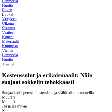
Lämpötila
Huolto
Raken
Luokat
Yritykset
Ulkona
Sisustus
Vaatteet
Koneet
Materiaalit
Kunnossa
Viemäri
Lämpötila
Huolto
Kosteussulut ja erikoismaalit: Näin
suojaat sokkelin tehokkaasti
Suojaa kotisi perusta kosteudelta ja säältä oikeilla tuotteilla
Muurari
Muurari
Jaa ja tee hyvää
X