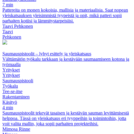
7 min
Pattereita on monen kokoisia, mallisia ja materiaalisia. Saat nopean
yleiskatsauksen yleisimmistä tyypeistä ja opit, mikä patteri sopii
parhaiten kotiisi ja lämmitystarpeisiisi.
Taavi Pehkonen
Taavi
Pehkonen
Saumauspistoolit – lyhyt esittely ja yleiskatsaus
Välttämätön työkalu tarkkaan ja kestävään saumaamiseen kotona ja
työmaalla
Yritykset
Yritykset
Saumauspistooli
Työkalu
Tee-se-itse
Rakentaminen
Käsityö
4 min
Saumauspistoolit tekevät tasaisen ja kestävän sauman levittämisestä
helppoa. Tässä on yleiskatsaus eri tyyppeihin ja toimintoihin, jotta
voit valita mallin, joka sopii parhaiten projekteihisi.
Mimosa Rinne