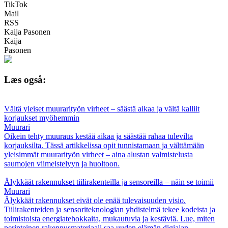
TikTok
Mail
RSS
Kaija Pasonen
Kaija
Pasonen
Læs også:
Vältä yleiset muurarityön virheet – säästä aikaa ja vältä kalliit
korjaukset myöhemmin
Muurari
Oikein tehty muuraus kestää aikaa ja säästää rahaa tulevilta
korjauksilta. Tässä artikkelissa opit tunnistamaan ja välttämään
yleisimmät muurarityön virheet – aina alustan valmistelusta
saumojen viimeistelyyn ja huoltoon.
Älykkäät rakennukset tiilirakenteilla ja sensoreilla – näin se toimii
Muurari
Älykkäät rakennukset eivät ole enää tulevaisuuden visio.
Tiilirakenteiden ja sensoriteknologian yhdistelmä tekee kodeista ja
toimistoista energiatehokkaita, mukautuvia ja kestäviä. Lue, miten
perinteinen rakennusmateriaali saa uuden elämän digiajan