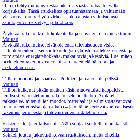
Oikein tehty muuraus kestää aikaa ja säästää rahaa tulevilta
korjauksilta. Tässä artikkelissa opit tunnistamaan ja välttämään
yleisimmät muurarityön virheet – aina alustan valmistelusta
saumojen viimeistelyyn ja huoltoon.
Älykkäät rakennukset tiilirakenteilla ja sensoreilla – näin se toimii
Muurari
Älykkäät rakennukset eivät ole enää tulevaisuuden visio.
Tiilirakenteiden ja sensoriteknologian yhdistelmä tekee kodeista ja
toimistoista energiatehokkaita, mukautuvia ja kestäviä. Lue, miten
perinteinen rakennusmateriaali saa uuden elämän digiajan
arkkitehtuurissa.
Tiilien muodot ajan saatossa: Perinteet ja materiaalit pelissä
Muurari
Tiili on kulkenut pitkän matkan käsin muovatuista kappaleista
teollisesti valmistettuihin rakennuselementteihin. Artikkeli
tarkastelee, miten tiilien muodot, materiaalit ja valmistustavat ovat
muuttuneet vuosisatojen aikana – ja mitä ne kertovat suomalaisesta
rakennusperinteestä ja tulevaisuuden arkkitehtuurista.
Kosteussulut ja erikoismaalit: Näin suojaat sokkelin tehokkaasti
Muurari
Sokkeli joutuu jatkuvasti kovaan rasitukseen, mutta oikeilla