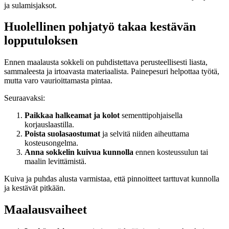
ja sulamisjaksot.
Huolellinen pohjatyö takaa kestävän
lopputuloksen
Ennen maalausta sokkeli on puhdistettava perusteellisesti liasta,
sammaleesta ja irtoavasta materiaalista. Painepesuri helpottaa työtä,
mutta varo vaurioittamasta pintaa.
Seuraavaksi:
Paikkaa halkeamat ja kolot
sementtipohjaisella
korjauslaastilla.
Poista suolasaostumat
ja selvitä niiden aiheuttama
kosteusongelma.
Anna sokkelin kuivua kunnolla
ennen kosteussulun tai
maalin levittämistä.
Kuiva ja puhdas alusta varmistaa, että pinnoitteet tarttuvat kunnolla
ja kestävät pitkään.
Maalausvaiheet