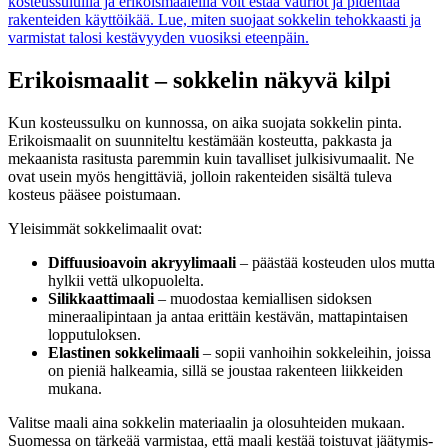
kosteussuluilla ja erikoismaaleilla voit estää vauriot ja pidentää
rakenteiden käyttöikää. Lue, miten suojaat sokkelin tehokkaasti ja
varmistat talosi kestävyyden vuosiksi eteenpäin.
Erikoismaalit – sokkelin näkyvä kilpi
Kun kosteussulku on kunnossa, on aika suojata sokkelin pinta.
Erikoismaalit on suunniteltu kestämään kosteutta, pakkasta ja
mekaanista rasitusta paremmin kuin tavalliset julkisivumaalit. Ne
ovat usein myös hengittäviä, jolloin rakenteiden sisältä tuleva
kosteus pääsee poistumaan.
Yleisimmät sokkelimaalit ovat:
Diffuusioavoin akryylimaali
– päästää kosteuden ulos mutta
hylkii vettä ulkopuolelta.
Silikkaattimaali
– muodostaa kemiallisen sidoksen
mineraalipintaan ja antaa erittäin kestävän, mattapintaisen
lopputuloksen.
Elastinen sokkelimaali
– sopii vanhoihin sokkeleihin, joissa
on pieniä halkeamia, sillä se joustaa rakenteen liikkeiden
mukana.
Valitse maali aina sokkelin materiaalin ja olosuhteiden mukaan.
Suomessa on tärkeää varmistaa, että maali kestää toistuvat jäätymis-