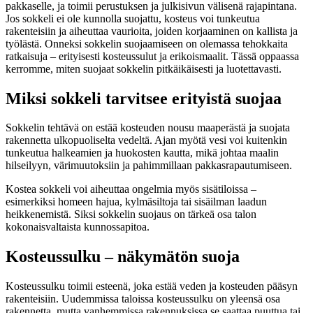
pakkaselle, ja toimii perustuksen ja julkisivun välisenä rajapintana.
Jos sokkeli ei ole kunnolla suojattu, kosteus voi tunkeutua
rakenteisiin ja aiheuttaa vaurioita, joiden korjaaminen on kallista ja
työlästä. Onneksi sokkelin suojaamiseen on olemassa tehokkaita
ratkaisuja – erityisesti kosteussulut ja erikoismaalit. Tässä oppaassa
kerromme, miten suojaat sokkelin pitkäikäisesti ja luotettavasti.
Miksi sokkeli tarvitsee erityistä suojaa
Sokkelin tehtävä on estää kosteuden nousu maaperästä ja suojata
rakennetta ulkopuoliselta vedeltä. Ajan myötä vesi voi kuitenkin
tunkeutua halkeamien ja huokosten kautta, mikä johtaa maalin
hilseilyyn, värimuutoksiin ja pahimmillaan pakkasrapautumiseen.
Kostea sokkeli voi aiheuttaa ongelmia myös sisätiloissa –
esimerkiksi homeen hajua, kylmäsiltoja tai sisäilman laadun
heikkenemistä. Siksi sokkelin suojaus on tärkeä osa talon
kokonaisvaltaista kunnossapitoa.
Kosteussulku – näkymätön suoja
Kosteussulku toimii esteenä, joka estää veden ja kosteuden pääsyn
rakenteisiin. Uudemmissa taloissa kosteussulku on yleensä osa
rakennetta, mutta vanhemmissa rakennuksissa se saattaa puuttua tai