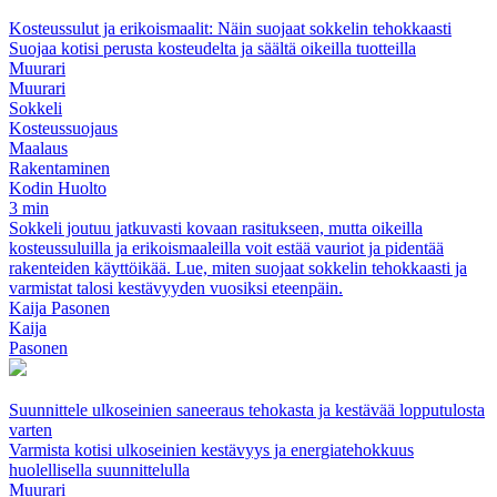
Kosteussulut ja erikoismaalit: Näin suojaat sokkelin tehokkaasti
Suojaa kotisi perusta kosteudelta ja säältä oikeilla tuotteilla
Muurari
Muurari
Sokkeli
Kosteussuojaus
Maalaus
Rakentaminen
Kodin Huolto
3 min
Sokkeli joutuu jatkuvasti kovaan rasitukseen, mutta oikeilla
kosteussuluilla ja erikoismaaleilla voit estää vauriot ja pidentää
rakenteiden käyttöikää. Lue, miten suojaat sokkelin tehokkaasti ja
varmistat talosi kestävyyden vuosiksi eteenpäin.
Kaija Pasonen
Kaija
Pasonen
Suunnittele ulkoseinien saneeraus tehokasta ja kestävää lopputulosta
varten
Varmista kotisi ulkoseinien kestävyys ja energiatehokkuus
huolellisella suunnittelulla
Muurari