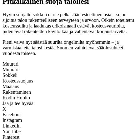
Pitkäikäinen suoja talollesi
Hyvin suojattu sokkeli ei ole pelkästään esteettinen asia – se on
sijoitus talon rakenteelliseen terveyteen ja arvoon. Oikein toteutettu
kosteussulku ja laadukas erikoismaali estävät kosteusvaurioita,
pidentävät rakenteiden käyttöikää ja vähentävät korjaustarvetta.
Pieni vaiva nyt säästää suurilta ongelmilta myöhemmin – ja
varmistaa, että talosi kestää Suomen vaihtelevat sääolosuhteet
vuodesta toiseen.
Muurari
Muurari
Sokkeli
Kosteussuojaus
Maalaus
Rakentaminen
Kodin Huolto
Jaa ja tee hyvää
X
Facebook
Instagram
LinkedIn
YouTube
Pinterest