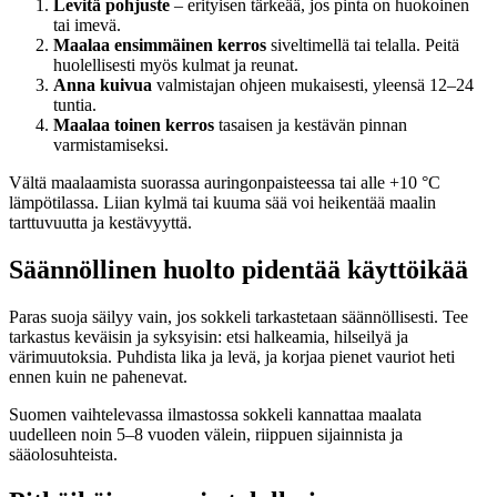
Levitä pohjuste
– erityisen tärkeää, jos pinta on huokoinen
tai imevä.
Maalaa ensimmäinen kerros
siveltimellä tai telalla. Peitä
huolellisesti myös kulmat ja reunat.
Anna kuivua
valmistajan ohjeen mukaisesti, yleensä 12–24
tuntia.
Maalaa toinen kerros
tasaisen ja kestävän pinnan
varmistamiseksi.
Vältä maalaamista suorassa auringonpaisteessa tai alle +10 °C
lämpötilassa. Liian kylmä tai kuuma sää voi heikentää maalin
tarttuvuutta ja kestävyyttä.
Säännöllinen huolto pidentää käyttöikää
Paras suoja säilyy vain, jos sokkeli tarkastetaan säännöllisesti. Tee
tarkastus keväisin ja syksyisin: etsi halkeamia, hilseilyä ja
värimuutoksia. Puhdista lika ja levä, ja korjaa pienet vauriot heti
ennen kuin ne pahenevat.
Suomen vaihtelevassa ilmastossa sokkeli kannattaa maalata
uudelleen noin 5–8 vuoden välein, riippuen sijainnista ja
sääolosuhteista.