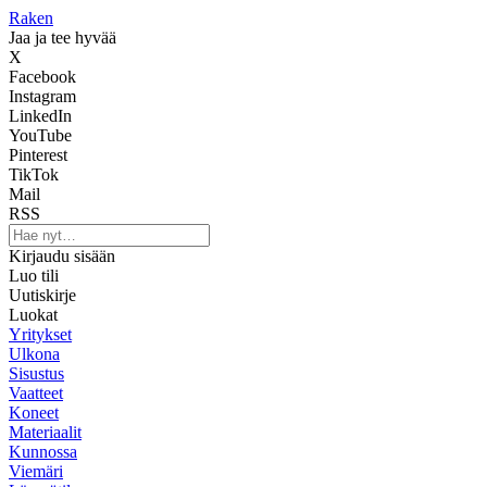
Raken
Jaa ja tee hyvää
X
Facebook
Instagram
LinkedIn
YouTube
Pinterest
TikTok
Mail
RSS
Kirjaudu sisään
Luo tili
Uutiskirje
Luokat
Yritykset
Ulkona
Sisustus
Vaatteet
Koneet
Materiaalit
Kunnossa
Viemäri