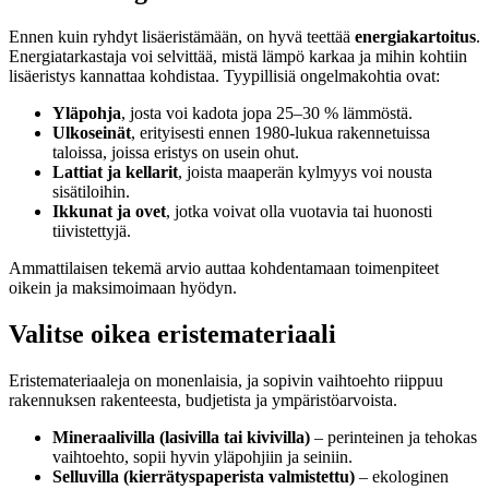
Ennen kuin ryhdyt lisäeristämään, on hyvä teettää
energiakartoitus
.
Energiatarkastaja voi selvittää, mistä lämpö karkaa ja mihin kohtiin
lisäeristys kannattaa kohdistaa. Tyypillisiä ongelmakohtia ovat:
Yläpohja
, josta voi kadota jopa 25–30 % lämmöstä.
Ulkoseinät
, erityisesti ennen 1980-lukua rakennetuissa
taloissa, joissa eristys on usein ohut.
Lattiat ja kellarit
, joista maaperän kylmyys voi nousta
sisätiloihin.
Ikkunat ja ovet
, jotka voivat olla vuotavia tai huonosti
tiivistettyjä.
Ammattilaisen tekemä arvio auttaa kohdentamaan toimenpiteet
oikein ja maksimoimaan hyödyn.
Valitse oikea eristemateriaali
Eristemateriaaleja on monenlaisia, ja sopivin vaihtoehto riippuu
rakennuksen rakenteesta, budjetista ja ympäristöarvoista.
Mineraalivilla (lasivilla tai kivivilla)
– perinteinen ja tehokas
vaihtoehto, sopii hyvin yläpohjiin ja seiniin.
Selluvilla (kierrätyspaperista valmistettu)
– ekologinen