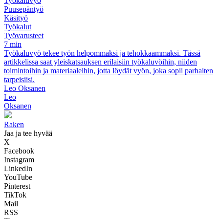
Työkaluvyö
Puusepäntyö
Käsityö
Työkalut
Työvarusteet
7 min
Työkaluvyö tekee työn helpommaksi ja tehokkaammaksi. Tässä
artikkelissa saat yleiskatsauksen erilaisiin työkaluvöihin, niiden
toimintoihin ja materiaaleihin, jotta löydät vyön, joka sopii parhaiten
tarpeisiisi.
Leo Oksanen
Leo
Oksanen
Raken
Jaa ja tee hyvää
X
Facebook
Instagram
LinkedIn
YouTube
Pinterest
TikTok
Mail
RSS