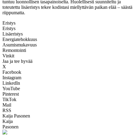
tuntuu luonnollisen tasapainoiselta. Huolellisesti suunniteltu ja
toteutettu lisäeristys tekee kodistasi miellyttävän paikan elää – säästä
riippumatta.
Eristys
Eristys
Lisäeristys
Energiatehokkuus
Asumismukavuus
Remontointi
Vinkit
Jaa ja tee hyvää
X
Facebook
Instagram
LinkedIn
YouTube
Pinterest
TikTok
Mail
RSS
Kaija Pasonen
Kaija
Pasonen