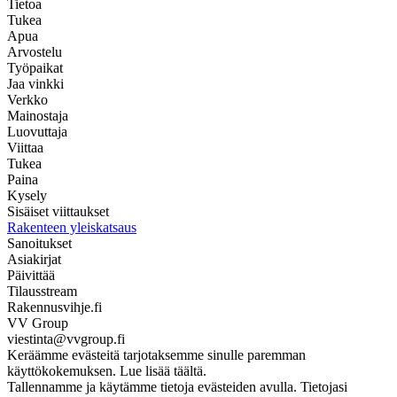
Tietoa
Tukea
Apua
Arvostelu
Työpaikat
Jaa vinkki
Verkko
Mainostaja
Luovuttaja
Viittaa
Tukea
Paina
Kysely
Sisäiset viittaukset
Rakenteen yleiskatsaus
Sanoitukset
Asiakirjat
Päivittää
Tilausstream
Rakennusvihje.fi
VV Group
viestinta@vvgroup.fi
Keräämme evästeitä tarjotaksemme sinulle paremman
käyttökokemuksen. Lue lisää täältä.
Tallennamme ja käytämme tietoja evästeiden avulla. Tietojasi