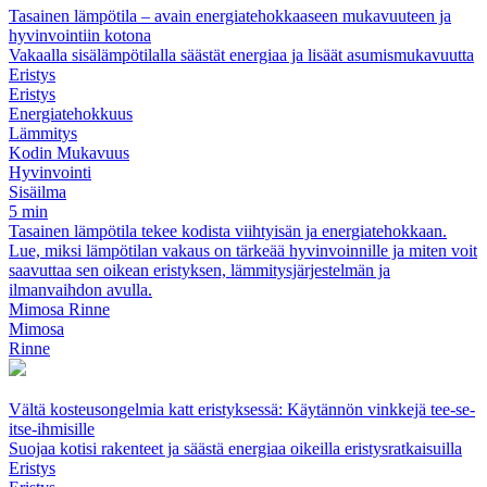
Tasainen lämpötila – avain energiatehokkaaseen mukavuuteen ja
hyvinvointiin kotona
Vakaalla sisälämpötilalla säästät energiaa ja lisäät asumismukavuutta
Eristys
Eristys
Energiatehokkuus
Lämmitys
Kodin Mukavuus
Hyvinvointi
Sisäilma
5 min
Tasainen lämpötila tekee kodista viihtyisän ja energiatehokkaan.
Lue, miksi lämpötilan vakaus on tärkeää hyvinvoinnille ja miten voit
saavuttaa sen oikean eristyksen, lämmitysjärjestelmän ja
ilmanvaihdon avulla.
Mimosa Rinne
Mimosa
Rinne
Vältä kosteusongelmia katt eristyksessä: Käytännön vinkkejä tee-se-
itse‑ihmisille
Suojaa kotisi rakenteet ja säästä energiaa oikeilla eristysratkaisuilla
Eristys