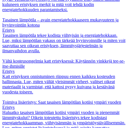
kuluneen eristyksen merkit ja mitä voit tehdä kodin
energiatehokkuuden parantamiseksi.
Tasainen lämpötila – avain energiatehokkaaseen mukavuuteen ja
hyvinvointiin kotona
Eristys
Tasainen lämpötila tekee kodista viihtyisän ja energiatehokkaan.
Lue, miksi lämpötilan vakaus on tärkeää hyvinvoinnille ja miten voit
saavuttaa sen oikean eristyksen, lämmitysjärjestelmän ja
ilmanvaihdon avulla.
Vältä kosteusongelmia katt eristyksessä: Käytännön vinkkejä tee-se-
itse‑ihmisille
Eristys
Katt eristyksen onnistuminen riippuu ennen kaikkea kosteuden
hallinnasta. Lue, miten vältät yleisimmät virheet, valitset oikeat
materiaalit ja varmistat, että kattosi pysyy kuivana ja kestävänä
vuodesta toiseen.
Toimiva lisäeristys: Saat tasaisen lämpötilan kotiisi ympäri vuoden
Eristys
Haluatko tasaisen lämpötilan kotiisi ympäri vuoden ja pienemmät
lämmityskulut? Oikein toteutettu lisäeristys tekee kodistasi
energiatehokkaamman, viihtyisämmän ja ympäristöystävällisemmän.
Lue, miten onnistut lisäeristyksessä ja mitä asioita kannattaa