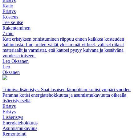
Eristys
Katto
Eristys
Kosteus
Tee-se-itse
Rakentaminen
7 min
Katt eristyksen onnistuminen riippuu ennen kaikkea kosteuden
hallinnasta. Lue, miten vältät yleisimmät virheet, valitset oikeat
materiaalit ja varmistat, että kattosi pysyy kuivana ja kestävänä
vuodesta toiseen.
Leo Oksanen
Leo
Oksanen
Toimiva lisäeristys: Saat tasaisen lämpötilan kotiisi ympäri vuoden
Paranna kotisi energiatehokkuutta ja asumismukavuutta oikealla
lisäeristyksellä
Eristys
Eristys
Lisäeristys
Energiatehokkuus
Asumismukavuus
Remontointi