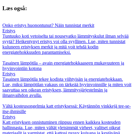
Læs også:
Onko eristys huonontunut? Näin tunnistat merkit
Eristys
Tuntuuko koti vetoiselta tai nousevatko lämmityskulut ilman selvää
syytä? Heikentynyt eristys voi olla syyllinen. Lue, miten tunnistat
kuluneen eristyksen merkit ja mitä voit tehdä kodin
energiatehokkuuden parantamiseksi.
Tasainen lämpötila – avain energiatehokkaaseen mukavuuteen ja
hyvinvointiin kotona
Eristys
Tasainen lämpötila tekee kodista viihtyisän ja energiatehokkaan.
Lue, miksi lämpötilan vakaus on tärkeää hyvinvoinnille ja miten voit
saavuttaa sen oikean eristyksen, lämmitysjärjestelmän ja
ilmanvaihdon avulla.
Vältä kosteusongelmia katt eristyksessä: Käytännön vinkkejä tee-se-
itse‑ihmisille
Eristys
Katt eristyksen onnistuminen riippuu ennen kaikkea kosteuden
hallinnasta. Lue, miten vältät yleisimmät virheet, valitset oikeat
materiaalit ja varmistat, että kattosi pysyy kuivana ja kestävänä