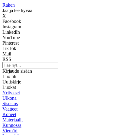
Raken
Jaa ja tee hyvää
X
Facebook
Instagram
LinkedIn
YouTube
Pinterest
TikTok
Mail
RSS
Kirjaudu sisään
Luo tili
Uutiskirje
Luokat
Yritykset
Ulkona
Sisustus
Vaatteet
Koneet
Materiaalit
Kunnossa
Viemäri