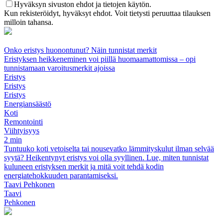
Hyväksyn sivuston ehdot ja tietojen käytön.
Kun rekisteröidyt, hyväksyt ehdot. Voit tietysti peruuttaa tilauksen
milloin tahansa.
Onko eristys huonontunut? Näin tunnistat merkit
Eristyksen heikkeneminen voi piillä huomaamattomissa – opi
tunnistamaan varoitusmerkit ajoissa
Eristys
Eristys
Eristys
Energiansäästö
Koti
Remontointi
Viihtyisyys
2 min
Tuntuuko koti vetoiselta tai nousevatko lämmityskulut ilman selvää
syytä? Heikentynyt eristys voi olla syyllinen. Lue, miten tunnistat
kuluneen eristyksen merkit ja mitä voit tehdä kodin
energiatehokkuuden parantamiseksi.
Taavi Pehkonen
Taavi
Pehkonen