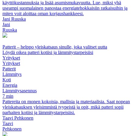
käyttökustannuksia ja lisää asumismukavuutta. Lue, miksi yhä
useampi suomalainen panostaa energiatehokkaisiin ratkaisuihin ja
miten voit aloittaa oman korjaushankkeesi.
Jani Ruuska
Jani
Ruuska
Patterit – helppo yleiskatsaus sinulle, joka valitset uutta
Löydä oikea patteri kotiisi ja lämmitystarpeisiisi
Yritykset
Yritykset
Patterit
Lämmitys
Koti
Energia
Lämmitysasennus
7 min
Pattereita on monen kokoisia, mallisia ja materiaalisia. Saat nopean
yleiskatsauksen yleisimmistä tyypeistä ja opit, mikä patteri sopii
parhaiten kotiisi ja lämmitystarpeisiisi.
Taavi Pehkonen
Taavi
Pehkonen