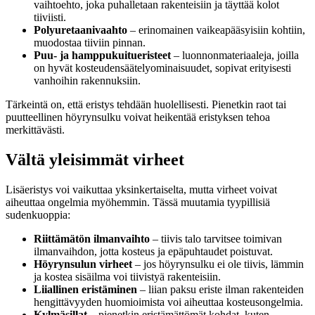
vaihtoehto, joka puhalletaan rakenteisiin ja täyttää kolot
tiiviisti.
Polyuretaanivaahto
– erinomainen vaikeapääsyisiin kohtiin,
muodostaa tiiviin pinnan.
Puu- ja hamppukuitueristeet
– luonnonmateriaaleja, joilla
on hyvät kosteudensäätelyominaisuudet, sopivat erityisesti
vanhoihin rakennuksiin.
Tärkeintä on, että eristys tehdään huolellisesti. Pienetkin raot tai
puutteellinen höyrynsulku voivat heikentää eristyksen tehoa
merkittävästi.
Vältä yleisimmät virheet
Lisäeristys voi vaikuttaa yksinkertaiselta, mutta virheet voivat
aiheuttaa ongelmia myöhemmin. Tässä muutamia tyypillisiä
sudenkuoppia:
Riittämätön ilmanvaihto
– tiivis talo tarvitsee toimivan
ilmanvaihdon, jotta kosteus ja epäpuhtaudet poistuvat.
Höyrynsulun virheet
– jos höyrynsulku ei ole tiivis, lämmin
ja kostea sisäilma voi tiivistyä rakenteisiin.
Liiallinen eristäminen
– liian paksu eriste ilman rakenteiden
hengittävyyden huomioimista voi aiheuttaa kosteusongelmia.
Kylmäsillat
– pienetkin eristämättömät kohdat, kuten