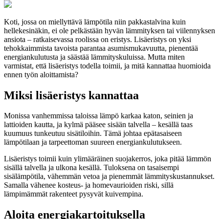
Koti, jossa on miellyttävä lämpötila niin pakkastalvina kuin
hellekesinäkin, ei ole pelkästään hyvän lämmityksen tai viilennyksen
ansiota – ratkaisevassa roolissa on eristys. Lisäeristys on yksi
tehokkaimmista tavoista parantaa asumismukavuutta, pienentää
energiankulutusta ja säästää lämmityskuluissa. Mutta miten
varmistat, että lisäeristys todella toimii, ja mitä kannattaa huomioida
ennen työn aloittamista?
Miksi lisäeristys kannattaa
Monissa vanhemmissa taloissa lämpö karkaa katon, seinien ja
lattioiden kautta, ja kylmä pääsee sisään talvella – kesällä taas
kuumuus tunkeutuu sisätiloihin. Tämä johtaa epätasaiseen
lämpötilaan ja tarpeettoman suureen energiankulutukseen.
Lisäeristys toimii kuin ylimääräinen suojakerros, joka pitää lämmön
sisällä talvella ja ulkona kesällä. Tuloksena on tasaisempi
sisälämpötila, vähemmän vetoa ja pienemmät lämmityskustannukset.
Samalla vähenee kosteus- ja homevaurioiden riski, sillä
lämpimämmät rakenteet pysyvät kuivempina.
Aloita energiakartoituksella