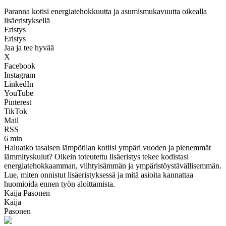
Paranna kotisi energiatehokkuutta ja asumismukavuutta oikealla
lisäeristyksellä
Eristys
Eristys
Jaa ja tee hyvää
X
Facebook
Instagram
LinkedIn
YouTube
Pinterest
TikTok
Mail
RSS
6 min
Haluatko tasaisen lämpötilan kotiisi ympäri vuoden ja pienemmät
lämmityskulut? Oikein toteutettu lisäeristys tekee kodistasi
energiatehokkaamman, viihtyisämmän ja ympäristöystävällisemmän.
Lue, miten onnistut lisäeristyksessä ja mitä asioita kannattaa
huomioida ennen työn aloittamista.
Kaija Pasonen
Kaija
Pasonen