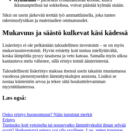
ikkunanpielissä tai sokkelissa, voivat päästää kylmää sisään.
Siksi on usein järkevää teettää työ ammattilaisella, joka tuntee
rakennusfysiikan ja materiaalien ominaisuudet.
Mukavuus ja säästö kulkevat käsi kädessä
Lisäeristys ei ole pelkästään taloudellinen investointi – se on myös
mukavuusinvestointi. Hyvin eristetty koti tuntuu miellyttävältä,
koska lämpötila pysyy tasaisena ja veto katoaa. Samalla myös ulkoa
kantautuva melu vähenee, sillä eristys toimii äänieristeenä.
Taloudellisesti lisäeristys maksaa itsensä usein takaisin muutamassa
vuodessa pienentyneiden lämmityskulujen ansiosta. Lisäksi se
nostaa kiinteistön arvoa ja tekee siitä houkuttelevamman
myyntitilanteessa.
Læs også:
Onko eristys huonontunut? Näin tunnistat merkit
Eristys
Tuntuuko koti vetoiselta tai nousevatko lämmityskulut ilman selvää
syytä? Heikentynyt eristys voi olla syyllinen. Lue, miten tunnistat