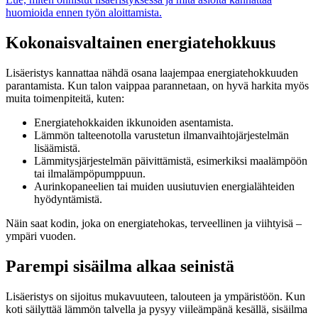
huomioida ennen työn aloittamista.
Kokonaisvaltainen energiatehokkuus
Lisäeristys kannattaa nähdä osana laajempaa energiatehokkuuden
parantamista. Kun talon vaippaa parannetaan, on hyvä harkita myös
muita toimenpiteitä, kuten:
Energiatehokkaiden ikkunoiden asentamista.
Lämmön talteenotolla varustetun ilmanvaihtojärjestelmän
lisäämistä.
Lämmitysjärjestelmän päivittämistä, esimerkiksi maalämpöön
tai ilmalämpöpumppuun.
Aurinkopaneelien tai muiden uusiutuvien energialähteiden
hyödyntämistä.
Näin saat kodin, joka on energiatehokas, terveellinen ja viihtyisä –
ympäri vuoden.
Parempi sisäilma alkaa seinistä
Lisäeristys on sijoitus mukavuuteen, talouteen ja ympäristöön. Kun
koti säilyttää lämmön talvella ja pysyy viileämpänä kesällä, sisäilma