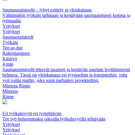
Saumauspistoolit – lyhyt esittely ja yleiskatsaus
Välttämätön työkalu tarkkaan ja kestävään saumaamiseen kotona ja
työmaalla
Yritykset
Yritykset
Saumauspistooli
Työkalu
Tee-se-itse
Rakentaminen
Käsityö
4 min
Saumauspistoolit tekevät tasaisen ja kestävän sauman levittämisestä
helppoa. Tässä on yleiskatsaus eri tyyppeihin ja toimintoihin, jotta
voit valita mallin, joka sopii parhaiten projekteihisi.
Mimosa Rinne
Mimosa
Rinne
Eri työkaluvyöt eri työtehtäviin
Tee työ helpommaksi oikealla työkaluvyöllä tehtävään
Yritykset
Yritykset