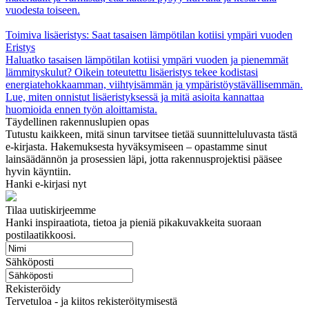
vuodesta toiseen.
Toimiva lisäeristys: Saat tasaisen lämpötilan kotiisi ympäri vuoden
Eristys
Haluatko tasaisen lämpötilan kotiisi ympäri vuoden ja pienemmät
lämmityskulut? Oikein toteutettu lisäeristys tekee kodistasi
energiatehokkaamman, viihtyisämmän ja ympäristöystävällisemmän.
Lue, miten onnistut lisäeristyksessä ja mitä asioita kannattaa
huomioida ennen työn aloittamista.
Täydellinen rakennuslupien opas
Tutustu kaikkeen, mitä sinun tarvitsee tietää suunnitteluluvasta tästä
e-kirjasta. Hakemuksesta hyväksymiseen – opastamme sinut
lainsäädännön ja prosessien läpi, jotta rakennusprojektisi pääsee
hyvin käyntiin.
Hanki e-kirjasi nyt
Tilaa uutiskirjeemme
Hanki inspiraatiota, tietoa ja pieniä pikakuvakkeita suoraan
postilaatikkoosi.
Sähköposti
Rekisteröidy
Tervetuloa - ja kiitos rekisteröitymisestä