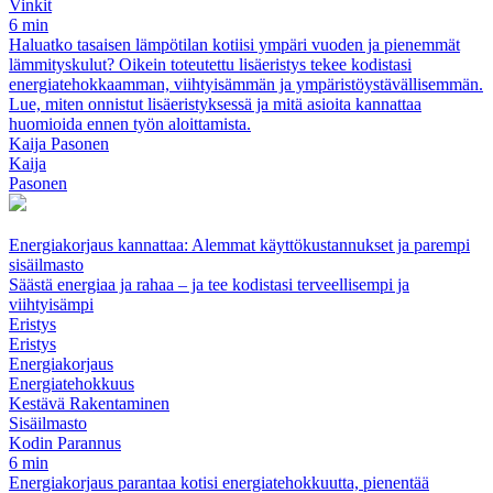
Vinkit
6 min
Haluatko tasaisen lämpötilan kotiisi ympäri vuoden ja pienemmät
lämmityskulut? Oikein toteutettu lisäeristys tekee kodistasi
energiatehokkaamman, viihtyisämmän ja ympäristöystävällisemmän.
Lue, miten onnistut lisäeristyksessä ja mitä asioita kannattaa
huomioida ennen työn aloittamista.
Kaija Pasonen
Kaija
Pasonen
Energiakorjaus kannattaa: Alemmat käyttökustannukset ja parempi
sisäilmasto
Säästä energiaa ja rahaa – ja tee kodistasi terveellisempi ja
viihtyisämpi
Eristys
Eristys
Energiakorjaus
Energiatehokkuus
Kestävä Rakentaminen
Sisäilmasto
Kodin Parannus
6 min
Energiakorjaus parantaa kotisi energiatehokkuutta, pienentää