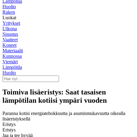
Lämpötila
Huolto
Raken
Luokat
Yritykset
Ulkona
Sisustus
Vaatteet
Koneet
Materiaalit
Kunnossa
Viemäri
Lämpötila
Huolto
Toimiva lisäeristys: Saat tasaisen
lämpötilan kotiisi ympäri vuoden
Paranna kotisi energiatehokkuutta ja asumismukavuutta oikealla
lisäeristyksellä
Eristys
Eristys
Jaa ja tee hyvää