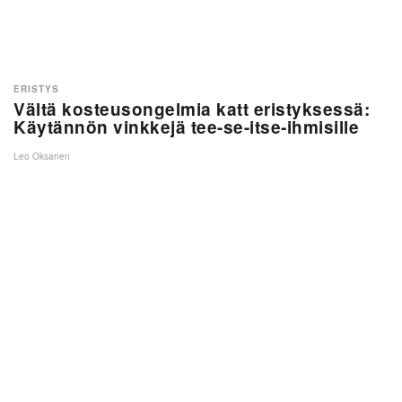
ERISTYS
Vältä kosteusongelmia katt eristyksessä:
Käytännön vinkkejä tee-se-itse‑ihmisille
Leo Oksanen