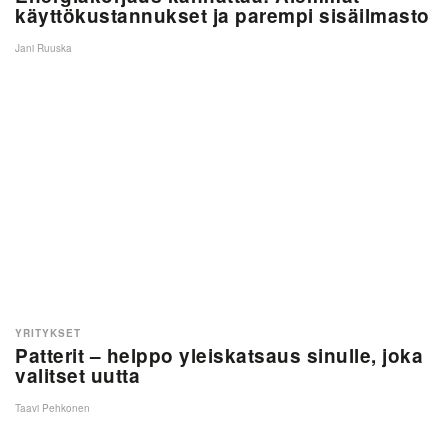
käyttökustannukset ja parempi sisäilmasto
Jani Ruuska
YRITYKSET
Patterit – helppo yleiskatsaus sinulle, joka
valitset uutta
Taavi Pehkonen