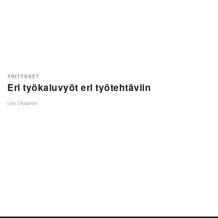
YRITYKSET
Eri työkaluvyöt eri työtehtäviin
Leo Oksanen