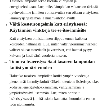
Tasainen lämpötila tekee kodista viihtyisän ja
energiatehokkaan. Lue, miksi lämpötilan vakaus on tärkeää
hyvinvoinnille ja miten voit saavuttaa sen oikean eristyksen,
lämmitysjärjestelmän ja ilmanvaihdon avulla.
Vältä kosteusongelmia katt eristyksessä:
Käytännön vinkkejä tee-se-itse‑ihmisille
Katt eristyksen onnistuminen riippuu ennen kaikkea
kosteuden hallinnasta. Lue, miten vältät yleisimmät virheet,
valitset oikeat materiaalit ja varmistat, että kattosi pysyy
kuivana ja kestävänä vuodesta toiseen.
Toimiva lisäeristys: Saat tasaisen lämpötilan
kotiisi ympäri vuoden
Haluatko tasaisen lämpötilan kotiisi ympäri vuoden ja
pienemmät lämmityskulut? Oikein toteutettu lisäeristys tekee
kodistasi energiatehokkaamman, viihtyisämmän ja
ympäristöystävällisemmän. Lue, miten onnistut
lisäeristyksessä ja mitä asioita kannattaa huomioida ennen
työn aloittamista.