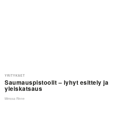
YRITYKSET
Saumauspistoolit – lyhyt esittely ja
yleiskatsaus
Mimosa Rinne