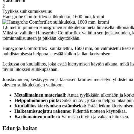
Katso tiedot
2
Tyylikäs suihkumukavuus
Hansgrohe Comfortflex suihkuletku, 1600 mm, kromi
1,6 metrin pituinen Hansgrohen suihkuletku metallimaisella ulkonäöllä
Miksi se valittiin: Hansgrohe Comfortflex valittiin sen joustavuuden,
toiminnallisuuteen ja pitkään käyttöikään.
Hansgrohe Comfortflex -suihkuletku, 1600 mm, on valmistettu kestäväs
puhdistamisesta helppoa ja estää kalkin ja lian kertymisen.
Letkussa on kuulaliitos, joka estää kiertymisen käytön aikana, mikä li
tiiviin liitoksen suihkupäähän.
Joustavuuden, kestävyyden ja klassisen kromiviimeistelyn yhdistelmä 
olevien suihkuletkujen vaihtoon.
Metallimainen materiaali:
Antaa tyylikkään ulkonäön ja kork
Helppohoitoinen pinta:
Sileä muovi, joka on helppo pitää puh
Kuulaliitos kiertymisen estämiseksi:
Estää letkun kiertymisen
Halkeamissuojattu rakenne:
Pidentää tuotteen käyttöikää.
Kartiomainen mutteri:
Varmistaa tiiviin ja vakaan liitoksen.
Edut ja haitat