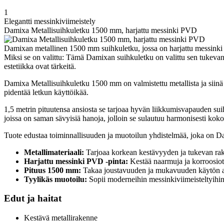
1
Elegantti messinkiviimeistely
Damixa Metallisuihkuletku 1500 mm, harjattu messinki PVD
Damixan metallinen 1500 mm suihkuletku, jossa on harjattu messinki
Miksi se on valittu: Tämä Damixan suihkuletku on valittu sen tukevan 
estetiikka ovat tärkeitä.
Damixa Metallisuihkuletku 1500 mm on valmistettu metallista ja siinä 
pidentää letkun käyttöikää.
1,5 metrin pituutensa ansiosta se tarjoaa hyvän liikkumisvapauden suihk
joissa on saman sävyisiä hanoja, jolloin se sulautuu harmonisesti kok
Tuote edustaa toiminnallisuuden ja muotoilun yhdistelmää, joka on 
Metallimateriaali:
Tarjoaa korkean kestävyyden ja tukevan ra
Harjattu messinki PVD -pinta:
Kestää naarmuja ja korroosiot
Pituus 1500 mm:
Takaa joustavuuden ja mukavuuden käytön a
Tyylikäs muotoilu:
Sopii moderneihin messinkiviimeisteltyihi
Edut ja haitat
Kestävä metallirakenne