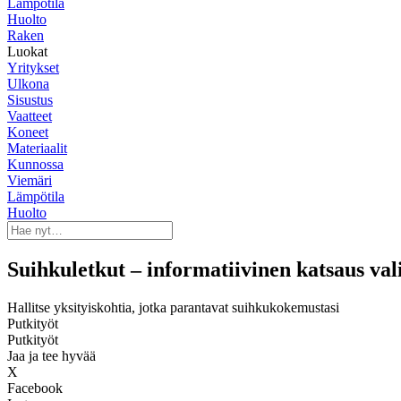
Lämpötila
Huolto
Raken
Luokat
Yritykset
Ulkona
Sisustus
Vaatteet
Koneet
Materiaalit
Kunnossa
Viemäri
Lämpötila
Huolto
Suihkuletkut – informatiivinen katsaus va
Hallitse yksityiskohtia, jotka parantavat suihkukokemustasi
Putkityöt
Putkityöt
Jaa ja tee hyvää
X
Facebook