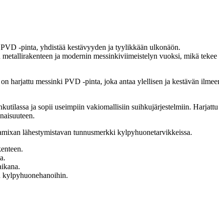
 PVD -pinta, yhdistää kestävyyden ja tyylikkään ulkonäön.
metallirakenteen ja modernin messinkiviimeistelyn vuoksi, mikä tekee si
on harjattu messinki PVD -pinta, joka antaa ylellisen ja kestävän ilme
utilassa ja sopii useimpiin vakiomallisiin suihkujärjestelmiin. Harjattu
onaisuuteen.
Damixan lähestymistavan tunnusmerkki kylpyhuonetarvikkeissa.
kenteen.
a.
ikana.
n kylpyhuonehanoihin.