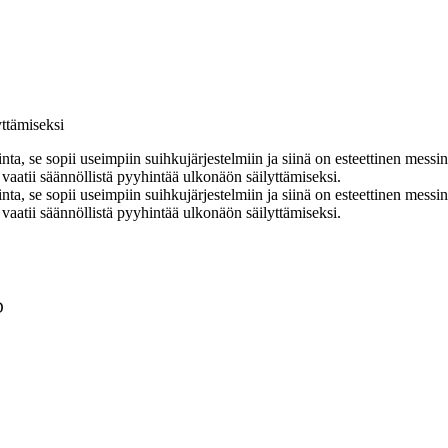
yttämiseksi
a, se sopii useimpiin suihkujärjestelmiin ja siinä on esteettinen messin
 vaatii säännöllistä pyyhintää ulkonäön säilyttämiseksi.
a, se sopii useimpiin suihkujärjestelmiin ja siinä on esteettinen messin
 vaatii säännöllistä pyyhintää ulkonäön säilyttämiseksi.
D