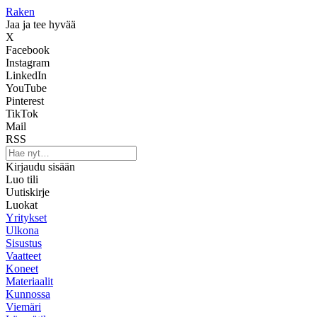
Raken
Jaa ja tee hyvää
X
Facebook
Instagram
LinkedIn
YouTube
Pinterest
TikTok
Mail
RSS
Kirjaudu sisään
Luo tili
Uutiskirje
Luokat
Yritykset
Ulkona
Sisustus
Vaatteet
Koneet
Materiaalit
Kunnossa
Viemäri