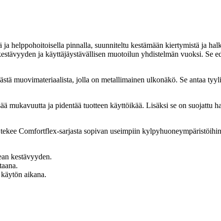
 ja helppohoitoisella pinnalla, suunniteltu kestämään kiertymistä ja hal
 kestävyyden ja käyttäjäystävällisen muotoilun yhdistelmän vuoksi. Se e
tä muovimateriaalista, jolla on metallimainen ulkonäkö. Se antaa tyyli
sää mukavuutta ja pidentää tuotteen käyttöikää. Lisäksi se on suojattu h
tekee Comfortflex-sarjasta sopivan useimpiin kylpyhuoneympäristöihin, 
ean kestävyyden.
taana.
 käytön aikana.