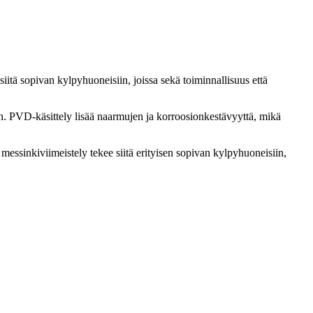
itä sopivan kylpyhuoneisiin, joissa sekä toiminnallisuus että
en. PVD-käsittely lisää naarmujen ja korroosionkestävyyttä, mikä
 messinkiviimeistely tekee siitä erityisen sopivan kylpyhuoneisiin,