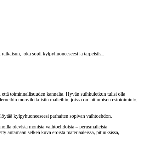
 ratkaisun, joka sopii kylpyhuoneeseesi ja tarpeisiisi.
että toiminnallisuuden kannalta. Hyvän suihkuletkun tulisi olla
erneihin muoviletkuisiin malleihin, joissa on taittumisen estotoiminto,
min löytää kylpyhuoneeseesi parhaiten sopivan vaihtoehdon.
inoilla olevista monista vaihtoehdoista – perusmalleista
stetty antamaan selkeä kuva eroista materiaaleissa, pituuksissa,