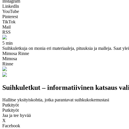
Instagram
LinkedIn
YouTube
Pinterest
TikTok
Mail
RSS
5 min
Suihkuletkuja on monia eri materiaaleja, pituuksia ja malleja. Saat ylei
Mimosa Rinne
Mimosa
Rinne
Suihkuletkut – informatiivinen katsaus va
Hallitse yksityiskohtia, jotka parantavat suihkukokemustasi
Putkityöt
Putkityöt
Jaa ja tee hyvää
X
Facebook