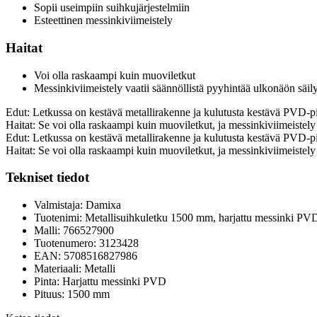
Sopii useimpiin suihkujärjestelmiin
Esteettinen messinkiviimeistely
Haitat
Voi olla raskaampi kuin muoviletkut
Messinkiviimeistely vaatii säännöllistä pyyhintää ulkonäön säil
Edut: Letkussa on kestävä metallirakenne ja kulutusta kestävä PVD-pint
Haitat: Se voi olla raskaampi kuin muoviletkut, ja messinkiviimeistely
Edut: Letkussa on kestävä metallirakenne ja kulutusta kestävä PVD-pint
Haitat: Se voi olla raskaampi kuin muoviletkut, ja messinkiviimeistely
Tekniset tiedot
Valmistaja: Damixa
Tuotenimi: Metallisuihkuletku 1500 mm, harjattu messinki PV
Malli: 766527900
Tuotenumero: 3123428
EAN: 5708516827986
Materiaali: Metalli
Pinta: Harjattu messinki PVD
Pituus: 1500 mm