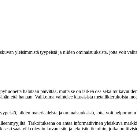
skuvan yleisimmistä tyypeistä ja niiden ominaisuuksista, jotta voit valita
pyhuonetta halutaan päivittää, mutta se on tärkeä osa sekä mukavuuden 
ähän että hanaan. Valikoima vaihtelee klassisista metallikierukoista mod
kutyypeistä, niiden materiaaleista ja ominaisuuksista, jotta voit helpom
a jälleenmyyjiltä. Tarkoituksena on antaa informatiivinen yleiskuva markk
isesti saatavilla oleviin kuvauksiin ja teknisiin tietoihin, jotka on tiivi