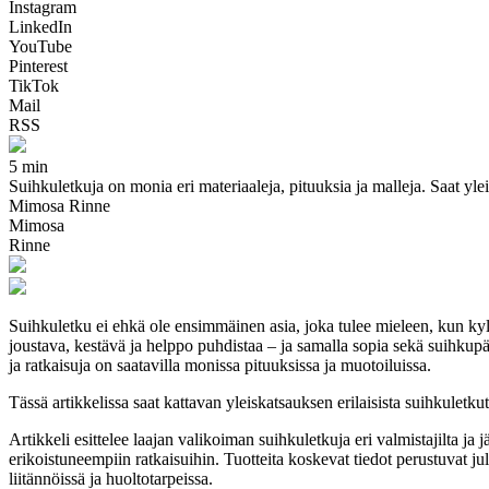
Instagram
LinkedIn
YouTube
Pinterest
TikTok
Mail
RSS
5 min
Suihkuletkuja on monia eri materiaaleja, pituuksia ja malleja. Saat ylei
Mimosa Rinne
Mimosa
Rinne
Suihkuletku ei ehkä ole ensimmäinen asia, joka tulee mieleen, kun kyl
joustava, kestävä ja helppo puhdistaa – ja samalla sopia sekä suihkupä
ja ratkaisuja on saatavilla monissa pituuksissa ja muotoiluissa.
Tässä artikkelissa saat kattavan yleiskatsauksen erilaisista suihkulet
Artikkeli esittelee laajan valikoiman suihkuletkuja eri valmistajilta j
erikoistuneempiin ratkaisuihin. Tuotteita koskevat tiedot perustuvat julk
liitännöissä ja huoltotarpeissa.