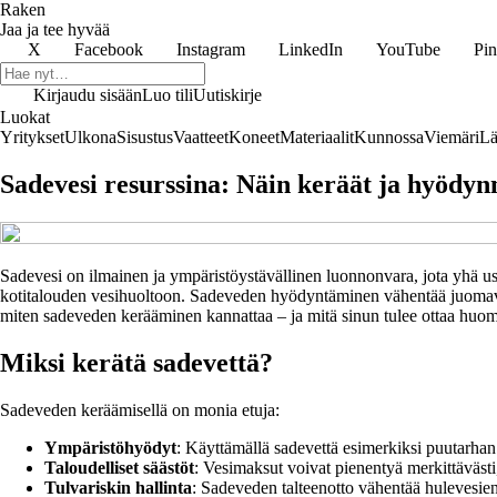
Raken
Jaa ja tee hyvää
X
Facebook
Instagram
LinkedIn
YouTube
Pin
Kirjaudu sisään
Luo tili
Uutiskirje
Luokat
Yritykset
Ulkona
Sisustus
Vaatteet
Koneet
Materiaalit
Kunnossa
Viemäri
Lä
Sadevesi resurssina: Näin keräät ja hyödynn
Sadevesi on ilmainen ja ympäristöystävällinen luonnonvara, jota yhä us
kotitalouden vesihuoltoon. Sadeveden hyödyntäminen vähentää juomaved
miten sadeveden kerääminen kannattaa – ja mitä sinun tulee ottaa huom
Miksi kerätä sadevettä?
Sadeveden keräämisellä on monia etuja:
Ympäristöhyödyt
: Käyttämällä sadevettä esimerkiksi puutarhan
Taloudelliset säästöt
: Vesimaksut voivat pienentyä merkittävästi,
Tulvariskin hallinta
: Sadeveden talteenotto vähentää hulevesien