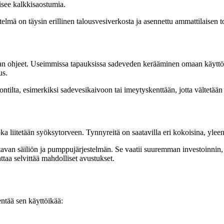
isee kalkkisaostumia.
estelmä on täysin erillinen talousvesiverkosta ja asennettu ammattilaisen t
n ohjeet. Useimmissa tapauksissa sadeveden kerääminen omaan käyttöön 
us.
 tontilta, esimerkiksi sadevesikaivoon tai imeytyskenttään, jotta vältetää
ka liitetään syöksytorveen. Tynnyreitä on saatavilla eri kokoisina, ylee
avan säiliön ja pumppujärjestelmän. Se vaatii suuremman investoinnin, 
attaa selvittää mahdolliset avustukset.
ntää sen käyttöikää: