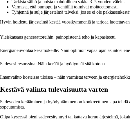
Tarkista säiliö ja poista mahdollinen sakka 3–5 vuoden välein.
Varmista, että pumppu ja venttiilit toimivat moitteettomasti.
Tyhjennä ja sulje järjestelmä talveksi, jos se ei ole pakkasenkestä
Hyvin hoidettu järjestelmä kestää vuosikymmeniä ja tarjoaa luotettavan 
Yleiskatsaus generaattoreihin, painopisteenä teho ja kapasiteetti
Energianeuvontaa kesämökeille: Näin optimoit vapaa-ajan asuntosi en
Sadevesi resurssina: Näin keräät ja hyödynnät sitä kotona
Ilmanvaihto kosteissa tiloissa – näin varmistat terveen ja energiatehok
Kestävä valinta tulevaisuutta varten
Sadeveden kerääminen ja hyödyntäminen on konkreettinen tapa tehdä ar
sopeutumista.
Olipa kyseessä pieni sadevesitynnyri tai kattava keruujärjestelmä, joka