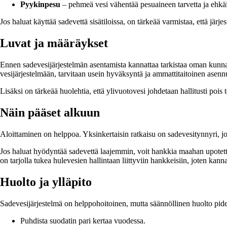
Pyykinpesu
– pehmeä vesi vähentää pesuaineen tarvetta ja ehkä
Jos haluat käyttää sadevettä sisätiloissa, on tärkeää varmistaa, että järj
Luvat ja määräykset
Ennen sadevesijärjestelmän asentamista kannattaa tarkistaa oman kunna
vesijärjestelmään, tarvitaan usein hyväksyntä ja ammattitaitoinen asenn
Lisäksi on tärkeää huolehtia, että ylivuotovesi johdetaan hallitusti pois
Näin pääset alkuun
Aloittaminen on helppoa. Yksinkertaisin ratkaisu on sadevesitynnyri, jo
Jos haluat hyödyntää sadevettä laajemmin, voit hankkia maahan upotett
on tarjolla tukea hulevesien hallintaan liittyviin hankkeisiin, joten kann
Huolto ja ylläpito
Sadevesijärjestelmä on helppohoitoinen, mutta säännöllinen huolto pide
Puhdista suodatin pari kertaa vuodessa.