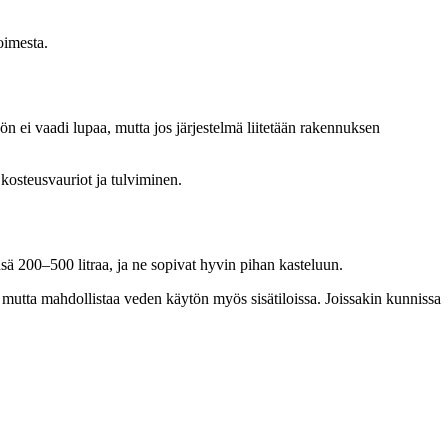
oimesta.
ei vaadi lupaa, mutta jos järjestelmä liitetään rakennuksen
n kosteusvauriot ja tulviminen.
nsä 200–500 litraa, ja ne sopivat hyvin pihan kasteluun.
mutta mahdollistaa veden käytön myös sisätiloissa. Joissakin kunnissa