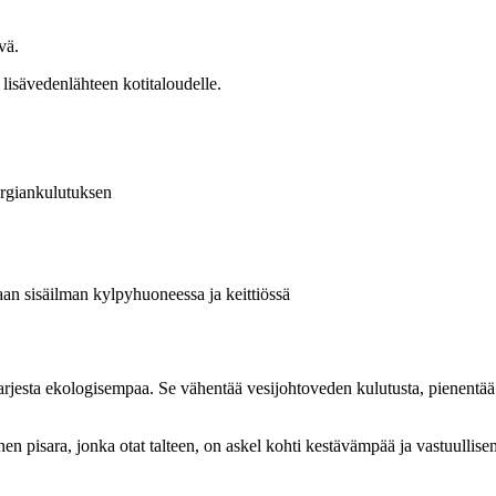
vä.
lisävedenlähteen kotitaloudelle.
ergiankulutuksen
kaan sisäilman kylpyhuoneessa ja keittiössä
jesta ekologisempaa. Se vähentää vesijohtoveden kulutusta, pienentää
inen pisara, jonka otat talteen, on askel kohti kestävämpää ja vastuulli