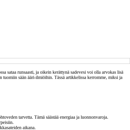
sataa runsaasti, ja oikein kerättynä sadevesi voi olla arvokas lisä
uomiin sään ääri-ilmiöihin. Tässä artikkelissa kerromme, miksi ja
ohtoveden tarvetta. Tämä säästää energiaa ja luonnonvaroja.
peisiin.
nkkasateiden aikana.