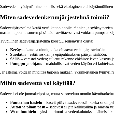
Sadeveden hyödyntäminen on siis sekä ekologinen että käytännöllinen t
Miten sadevedenkeruujärjestelmä toimii?
Sadevesijärjestelmä kerää vettä kattopinnoilta rännien ja syöksytorvien k
maahan upotettu suurempi säiliö. Tarvittaessa vesi voidaan pumpata kä
Tyypillinen sadevesijärjestelmä koostuu seuraavista osista:
Keräys
– katto ja rännit, jotka ohjaavat veden järjestelmään.
Suodatin
– estää roskien ja epäpuhtauksien pääsyn säiliöön.
Säiliö
– varastoi veden; suljettu rakenne ehkäisee levän kasvua j
Pumppu ja ohjaus
– mahdollistavat veden käytön eri kohteissa.
Järjestelmä voidaan mitoittaa tarpeen mukaan: yksinkertainen tynnyri rii
Mihin sadevettä voi käyttää?
Sadevesi ei ole juomakelpoista, mutta se soveltuu moniin käyttötarkoituks
Puutarhan kastelu
– kasvit pitävät sadevedestä, koska se on pe
Auton ja pihan pesu
– sadevesi ei jätä kalkkijälkiä ja säästää ve
Wc:n huuhtelu
– yksi suurimmista vedenkulutuksen lähteistä k