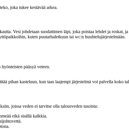
eko, joka tukee kestävää arkea.
autta. Vesi johdetaan suodattimen läpi, joka poistaa lehdet ja roskat, ja
yttöpaikkoihin, kuten puutarhaletkuun tai wc:n huuhtelujärjestelmään.
a hyönteisten pääsyä veteen.
ttää pihan kasteluun, kun taas laajempi järjestelmä voi palvella koko tal
iin, joissa veden ei tarvitse olla talousveden tasoista:
hmeää eikä sisällä kalkkia.
sijohtovettä.
otona.