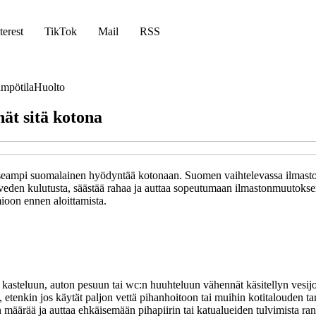
terest
TikTok
Mail
RSS
mpötila
Huolto
ät sitä kotona
eampi suomalainen hyödyntää kotonaan. Suomen vaihtelevassa ilmastossa 
en kulutusta, säästää rahaa ja auttaa sopeutumaan ilmastonmuutoksen t
ioon ennen aloittamista.
 kasteluun, auton pesuun tai wc:n huuhteluun vähennät käsitellyn vesij
 etenkin jos käytät paljon vettä pihanhoitoon tai muihin kotitalouden tar
 määrää ja auttaa ehkäisemään pihapiirin tai katualueiden tulvimista ra