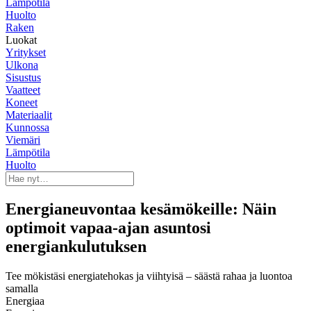
Lämpötila
Huolto
Raken
Luokat
Yritykset
Ulkona
Sisustus
Vaatteet
Koneet
Materiaalit
Kunnossa
Viemäri
Lämpötila
Huolto
Energianeuvontaa kesämökeille: Näin
optimoit vapaa-ajan asuntosi
energiankulutuksen
Tee mökistäsi energiatehokas ja viihtyisä – säästä rahaa ja luontoa
samalla
Energiaa