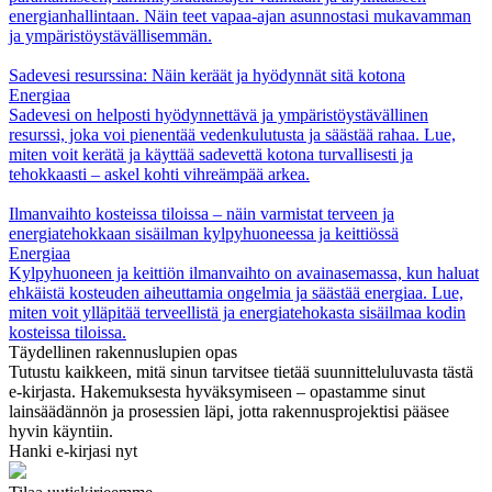
energianhallintaan. Näin teet vapaa-ajan asunnostasi mukavamman
ja ympäristöystävällisemmän.
Sadevesi resurssina: Näin keräät ja hyödynnät sitä kotona
Energiaa
Sadevesi on helposti hyödynnettävä ja ympäristöystävällinen
resurssi, joka voi pienentää vedenkulutusta ja säästää rahaa. Lue,
miten voit kerätä ja käyttää sadevettä kotona turvallisesti ja
tehokkaasti – askel kohti vihreämpää arkea.
Ilmanvaihto kosteissa tiloissa – näin varmistat terveen ja
energiatehokkaan sisäilman kylpyhuoneessa ja keittiössä
Energiaa
Kylpyhuoneen ja keittiön ilmanvaihto on avainasemassa, kun haluat
ehkäistä kosteuden aiheuttamia ongelmia ja säästää energiaa. Lue,
miten voit ylläpitää terveellistä ja energiatehokasta sisäilmaa kodin
kosteissa tiloissa.
Täydellinen rakennuslupien opas
Tutustu kaikkeen, mitä sinun tarvitsee tietää suunnitteluluvasta tästä
e-kirjasta. Hakemuksesta hyväksymiseen – opastamme sinut
lainsäädännön ja prosessien läpi, jotta rakennusprojektisi pääsee
hyvin käyntiin.
Hanki e-kirjasi nyt