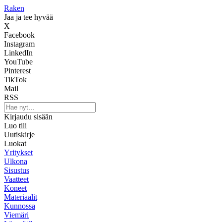
Raken
Jaa ja tee hyvää
X
Facebook
Instagram
LinkedIn
YouTube
Pinterest
TikTok
Mail
RSS
Kirjaudu sisään
Luo tili
Uutiskirje
Luokat
Yritykset
Ulkona
Sisustus
Vaatteet
Koneet
Materiaalit
Kunnossa
Viemäri