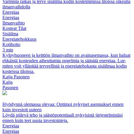
Varmista raikas ja terve sisäilma kodin kosteimmissa tiloissa oikealla
ilmanvaihdolla
Energiaa
Energiaa
Ilmanvaihto
Kosteat Tilat
Sisäilma
Energiatehokkuus
Kotihoito
3 min
Kylpyhuoneen ja keittiön ilmanvaihto on avainasemassa, kun haluat
ehkäistä kosteuden aiheuttamia ongelmia ja säästää energiaa. Lue,
miten voit ylläpitää terveellistä ja energiatehokasta sisäilmaa kodin
kosteissa tiloissa.
Kaija Pasonen
Kaija
Pasonen
Hyödynnä olemassa olevaa: Optimoi nykyiset asennukset ennen
kuin investoit uuteen
Löydä piilevä teho ja säästöpotentiaali nykyisistä järjestelmistäsi
ennen kuin teet uusia investointeja.
Energiaa
Energiaa