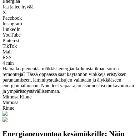
Energiaa
Jaa ja tee hyvää
X
Facebook
Instagram
LinkedIn
YouTube
Pinterest
TikTok
Mail
RSS
4 min
Haluatko pienentää mökkisi energiankulutusta ilman suuria
remontteja? Tässä oppaassa saat käytännön vinkkejä eristyksen
parantamiseen, lämmitysratkaisujen valintaan ja älykkääseen
energianhallintaan. Näin teet vapaa-ajan asunnostasi mukavamman
ja ympäristöystävällisemmän.
Mimosa Rinne
Mimosa
Rinne
Energianeuvontaa kesämökeille: Näin