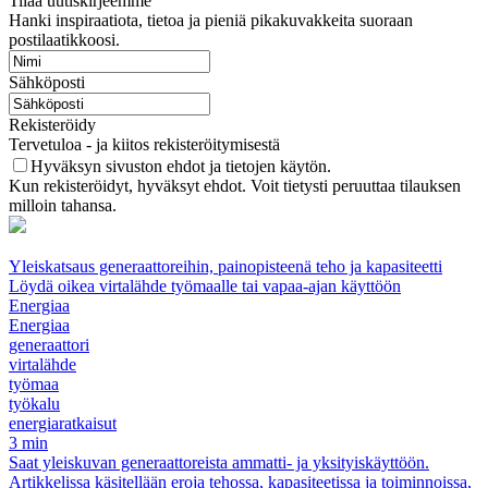
Tilaa uutiskirjeemme
Hanki inspiraatiota, tietoa ja pieniä pikakuvakkeita suoraan
postilaatikkoosi.
Sähköposti
Rekisteröidy
Tervetuloa - ja kiitos rekisteröitymisestä
Hyväksyn sivuston ehdot ja tietojen käytön.
Kun rekisteröidyt, hyväksyt ehdot. Voit tietysti peruuttaa tilauksen
milloin tahansa.
Yleiskatsaus generaattoreihin, painopisteenä teho ja kapasiteetti
Löydä oikea virtalähde työmaalle tai vapaa-ajan käyttöön
Energiaa
Energiaa
generaattori
virtalähde
työmaa
työkalu
energiaratkaisut
3 min
Saat yleiskuvan generaattoreista ammatti- ja yksityiskäyttöön.
Artikkelissa käsitellään eroja tehossa, kapasiteetissa ja toiminnoissa,