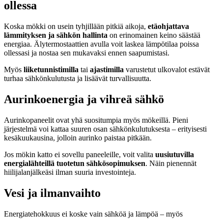
ollessa
Koska mökki on usein tyhjillään pitkiä aikoja,
etäohjattava
lämmityksen ja sähkön hallinta
on erinomainen keino säästää
energiaa. Älytermostaattien avulla voit laskea lämpötilaa poissa
ollessasi ja nostaa sen mukavaksi ennen saapumistasi.
Myös
liiketunnistimilla
tai
ajastimilla
varustetut ulkovalot estävät
turhaa sähkönkulutusta ja lisäävät turvallisuutta.
Aurinkoenergia ja vihreä sähkö
Aurinkopaneelit ovat yhä suositumpia myös mökeillä. Pieni
järjestelmä voi kattaa suuren osan sähkönkulutuksesta – erityisesti
kesäkuukausina, jolloin aurinko paistaa pitkään.
Jos mökin katto ei sovellu paneeleille, voit valita
uusiutuvilla
energialähteillä tuotetun sähkösopimuksen
. Näin pienennät
hiilijalanjälkeäsi ilman suuria investointeja.
Vesi ja ilmanvaihto
Energiatehokkuus ei koske vain sähköä ja lämpöä – myös