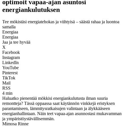
optimoit vapaa-ajan asuntosi
energiankulutuksen
Tee mökistäsi energiatehokas ja viihtyisä – säästä rahaa ja luontoa
samalla
Energiaa
Energiaa
Jaa ja tee hyvää
X
Facebook
Instagram
LinkedIn
YouTube
Pinterest
TikTok
Mail
RSS
4 min
Haluatko pienentää mökkisi energiankulutusta ilman suuria
remontteja? Tässä oppaassa saat käytännön vinkkejä eristyksen
parantamiseen, lämmitysratkaisujen valintaan ja älykkääseen
energianhallintaan. Näin teet vapaa-ajan asunnostasi mukavamman
ja ympäristöystävällisemmän.
Mimosa Rinne