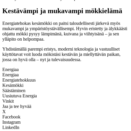
Kestävämpi ja mukavampi mökkielämä
Energiatehokas kesämökki on paitsi taloudellisesti järkevä myös
mukavampi ja ympäristöystävällisempi. Hyvin eristetty ja älykkäästi
ohjattu mökki pysyy lämpimänä, kuivana ja viihtyisänä – ja sen
ylläpito on helpompaa.
Yhdistämällä parempi eristys, moderni teknologia ja vastuulliset
käyttötavat voit luoda mökistäsi kestävän ja miellyttävän paikan,
jossa on hyvä olla – nyt ja tulevaisuudessa.
Energiaa
Energiaa
Energiatehokkuus
Kesämökki
Säästäminen
Uusiutuva Energia
Vinkit
Jaa ja tee hyvää
X
Facebook
Instagram
LinkedIn