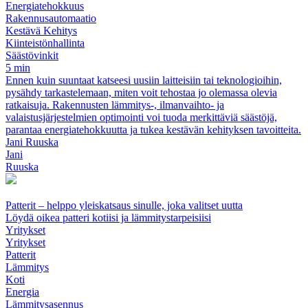
Energiatehokkuus
Rakennusautomaatio
Kestävä Kehitys
Kiinteistönhallinta
Säästövinkit
5 min
Ennen kuin suuntaat katseesi uusiin laitteisiin tai teknologioihin,
pysähdy tarkastelemaan, miten voit tehostaa jo olemassa olevia
ratkaisuja. Rakennusten lämmitys-, ilmanvaihto- ja
valaistusjärjestelmien optimointi voi tuoda merkittäviä säästöjä,
parantaa energiatehokkuutta ja tukea kestävän kehityksen tavoitteita.
Jani Ruuska
Jani
Ruuska
Patterit – helppo yleiskatsaus sinulle, joka valitset uutta
Löydä oikea patteri kotiisi ja lämmitystarpeisiisi
Yritykset
Yritykset
Patterit
Lämmitys
Koti
Energia
Lämmitysasennus