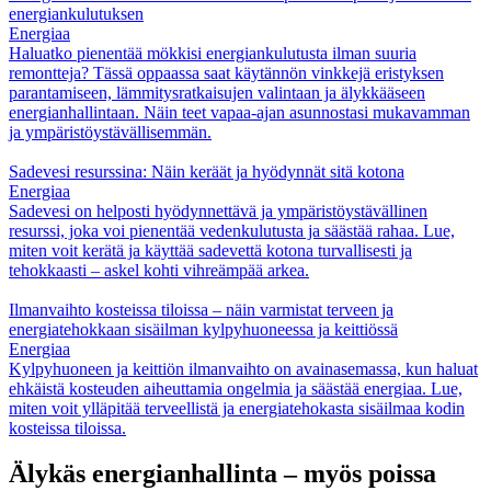
energiankulutuksen
Energiaa
Haluatko pienentää mökkisi energiankulutusta ilman suuria
remontteja? Tässä oppaassa saat käytännön vinkkejä eristyksen
parantamiseen, lämmitysratkaisujen valintaan ja älykkääseen
energianhallintaan. Näin teet vapaa-ajan asunnostasi mukavamman
ja ympäristöystävällisemmän.
Sadevesi resurssina: Näin keräät ja hyödynnät sitä kotona
Energiaa
Sadevesi on helposti hyödynnettävä ja ympäristöystävällinen
resurssi, joka voi pienentää vedenkulutusta ja säästää rahaa. Lue,
miten voit kerätä ja käyttää sadevettä kotona turvallisesti ja
tehokkaasti – askel kohti vihreämpää arkea.
Ilmanvaihto kosteissa tiloissa – näin varmistat terveen ja
energiatehokkaan sisäilman kylpyhuoneessa ja keittiössä
Energiaa
Kylpyhuoneen ja keittiön ilmanvaihto on avainasemassa, kun haluat
ehkäistä kosteuden aiheuttamia ongelmia ja säästää energiaa. Lue,
miten voit ylläpitää terveellistä ja energiatehokasta sisäilmaa kodin
kosteissa tiloissa.
Älykäs energianhallinta – myös poissa