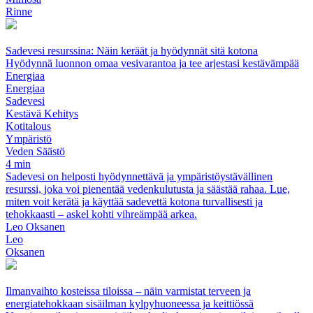
Rinne
Sadevesi resurssina: Näin keräät ja hyödynnät sitä kotona
Hyödynnä luonnon omaa vesivarantoa ja tee arjestasi kestävämpää
Energiaa
Energiaa
Sadevesi
Kestävä Kehitys
Kotitalous
Ympäristö
Veden Säästö
4 min
Sadevesi on helposti hyödynnettävä ja ympäristöystävällinen
resurssi, joka voi pienentää vedenkulutusta ja säästää rahaa. Lue,
miten voit kerätä ja käyttää sadevettä kotona turvallisesti ja
tehokkaasti – askel kohti vihreämpää arkea.
Leo Oksanen
Leo
Oksanen
Ilmanvaihto kosteissa tiloissa – näin varmistat terveen ja
energiatehokkaan sisäilman kylpyhuoneessa ja keittiössä