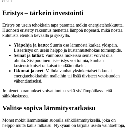
ensin.
Eristys – tärkein investointi
Eristys on usein tehokkain tapa parantaa mökin energiatehokkuutta.
Huonosti eristetty rakennus menettää lämpöä nopeasti, mikä nostaa
kulutusta etenkin keväällä ja syksyllä.
Yläpohja ja katto
: Suurin osa lämmöstä karkaa ylöspäin.
Lisäeristys on usein helppo ja kustannustehokas toimenpide.
Seinät ja lattiat
: Vanhoissa mökeissä seinät voivat olla
ohuita. Sisäpuolinen lisäeristys voi toimia, kunhan
kosteustekniset ratkaisut tehdään oikein.
Ikkunat ja ovet
: Vaihda vanhat yksinkertaiset ikkunat
energiatehokkaisiin malleihin tai lisää tiivisteet vetoisuuden
vähentämiseksi.
Jo pienet parannukset voivat tuntua sekä sisälämpötilassa että
sähkölaskussa.
Valitse sopiva lämmitysratkaisu
Monet mökit lämmitetään suoralla sähkölämmityksellä, joka on
helppo mutta kallis ratkaisu. Nykyään on tarjolla useita vaihtoehtoja,