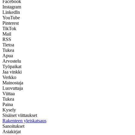
Facebook
Instagram
LinkedIn
YouTube
Pinterest
TikTok
Mail
RSS
Tietoa
Tukea
Apua
Arvostelu
Työpaikat
Jaa vinkki
Verkko
Mainostaja
Luovuttaja
Viittaa
Tukea
Paina
Kysely
Sisäiset viittaukset
Rakenteen yleiskatsaus
Sanoitukset
Asiakirjat