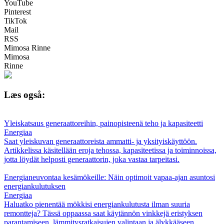
YouTube
Pinterest
TikTok
Mail
RSS
Mimosa Rinne
Mimosa
Rinne
Læs også:
Yleiskatsaus generaattoreihin, painopisteenä teho ja kapasiteetti
Energiaa
Saat yleiskuvan generaattoreista ammatti- ja yksityiskäyttöön.
Artikkelissa käsitellään eroja tehossa, kapasiteetissa ja toiminnoissa,
jotta löydät helposti generaattorin, joka vastaa tarpeitasi.
Energianeuvontaa kesämökeille: Näin optimoit vapaa-ajan asuntosi
energiankulutuksen
Energiaa
Haluatko pienentää mökkisi energiankulutusta ilman suuria
remontteja? Tässä oppaassa saat käytännön vinkkejä eristyksen
parantamiseen, lämmitysratkaisujen valintaan ja älykkääseen