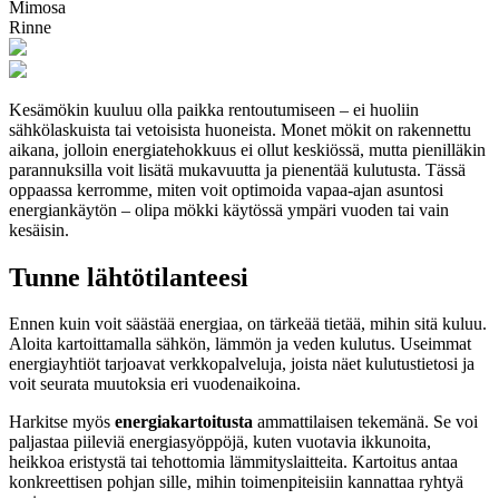
Mimosa
Rinne
Kesämökin kuuluu olla paikka rentoutumiseen – ei huoliin
sähkölaskuista tai vetoisista huoneista. Monet mökit on rakennettu
aikana, jolloin energiatehokkuus ei ollut keskiössä, mutta pienilläkin
parannuksilla voit lisätä mukavuutta ja pienentää kulutusta. Tässä
oppaassa kerromme, miten voit optimoida vapaa-ajan asuntosi
energiankäytön – olipa mökki käytössä ympäri vuoden tai vain
kesäisin.
Tunne lähtötilanteesi
Ennen kuin voit säästää energiaa, on tärkeää tietää, mihin sitä kuluu.
Aloita kartoittamalla sähkön, lämmön ja veden kulutus. Useimmat
energiayhtiöt tarjoavat verkkopalveluja, joista näet kulutustietosi ja
voit seurata muutoksia eri vuodenaikoina.
Harkitse myös
energiakartoitusta
ammattilaisen tekemänä. Se voi
paljastaa piileviä energiasyöppöjä, kuten vuotavia ikkunoita,
heikkoa eristystä tai tehottomia lämmityslaitteita. Kartoitus antaa
konkreettisen pohjan sille, mihin toimenpiteisiin kannattaa ryhtyä