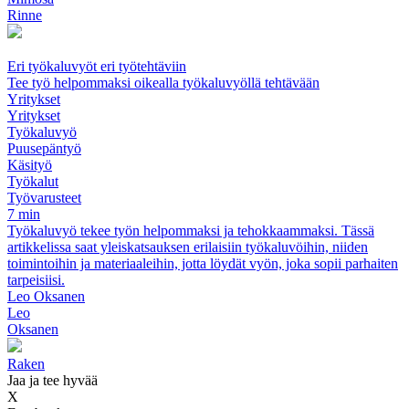
Rinne
Eri työkaluvyöt eri työtehtäviin
Tee työ helpommaksi oikealla työkaluvyöllä tehtävään
Yritykset
Yritykset
Työkaluvyö
Puusepäntyö
Käsityö
Työkalut
Työvarusteet
7 min
Työkaluvyö tekee työn helpommaksi ja tehokkaammaksi. Tässä
artikkelissa saat yleiskatsauksen erilaisiin työkaluvöihin, niiden
toimintoihin ja materiaaleihin, jotta löydät vyön, joka sopii parhaiten
tarpeisiisi.
Leo Oksanen
Leo
Oksanen
Raken
Jaa ja tee hyvää
X