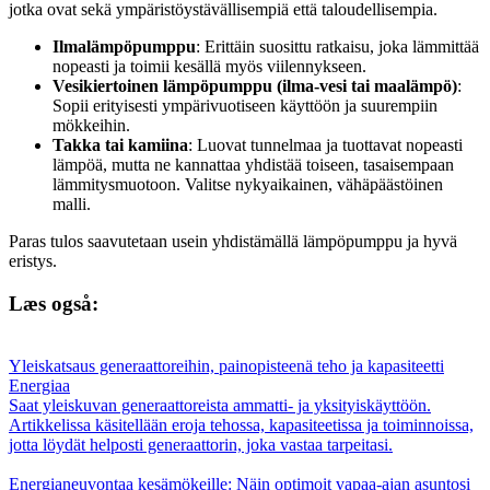
jotka ovat sekä ympäristöystävällisempiä että taloudellisempia.
Ilmalämpöpumppu
: Erittäin suosittu ratkaisu, joka lämmittää
nopeasti ja toimii kesällä myös viilennykseen.
Vesikiertoinen lämpöpumppu (ilma-vesi tai maalämpö)
:
Sopii erityisesti ympärivuotiseen käyttöön ja suurempiin
mökkeihin.
Takka tai kamiina
: Luovat tunnelmaa ja tuottavat nopeasti
lämpöä, mutta ne kannattaa yhdistää toiseen, tasaisempaan
lämmitysmuotoon. Valitse nykyaikainen, vähäpäästöinen
malli.
Paras tulos saavutetaan usein yhdistämällä lämpöpumppu ja hyvä
eristys.
Læs også:
Yleiskatsaus generaattoreihin, painopisteenä teho ja kapasiteetti
Energiaa
Saat yleiskuvan generaattoreista ammatti- ja yksityiskäyttöön.
Artikkelissa käsitellään eroja tehossa, kapasiteetissa ja toiminnoissa,
jotta löydät helposti generaattorin, joka vastaa tarpeitasi.
Energianeuvontaa kesämökeille: Näin optimoit vapaa-ajan asuntosi