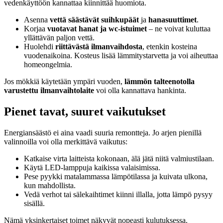
vedenkäyttöön kannattaa kiinnittää huomiota.
Asenna
vettä säästävät suihkupäät
ja
hanasuuttimet
.
Korjaa
vuotavat hanat ja wc-istuimet
– ne voivat kuluttaa
yllättävän paljon vettä.
Huolehdi
riittävästä ilmanvaihdosta
, etenkin kosteina
vuodenaikoina. Kosteus lisää lämmitystarvetta ja voi aiheuttaa
homeongelmia.
Jos mökkiä käytetään ympäri vuoden,
lämmön talteenotolla
varustettu ilmanvaihtolaite
voi olla kannattava hankinta.
Pienet tavat, suuret vaikutukset
Energiansäästö ei aina vaadi suuria remontteja. Jo arjen pienillä
valinnoilla voi olla merkittävä vaikutus:
Katkaise virta laitteista kokonaan, älä jätä niitä valmiustilaan.
Käytä LED-lamppuja kaikissa valaisimissa.
Pese pyykki matalammassa lämpötilassa ja kuivata ulkona,
kun mahdollista.
Vedä verhot tai sälekaihtimet kiinni illalla, jotta lämpö pysyy
sisällä.
Nämä yksinkertaiset toimet näkyvät nopeasti kulutuksessa.