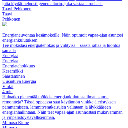
jotta löydät helposti generaattorin, joka vastaa tarpeitasi.
Taavi Pehkonen
Taavi
Pehkonen
Energianeuvontaa kesämökeille: Näin optimoit vapaa-ajan asuntosi
energiankulutuksen
Tee mökistäsi energiatehokas ja viihtyisä – säästä rahaa ja luontoa
samalla
Energiaa
Energiaa
Energiatehokkuus
Kesämökki
Säästäminen
Uusiutuva Energia
Vinkit
4 min
Haluatko pienentää mökkisi energiankulutusta ilman suuria
remontteja? Tässä oppaassa saat käytännön vinkkejä eristyksen
parantamiseen, lämmitysratkaisujen valintaan ja älykkääseen
energianhallintaan. Näin teet vapaa-ajan asunnostasi mukavamman
ja ympäristöystävällisemmän.
Mimosa Rinne
Mimosa