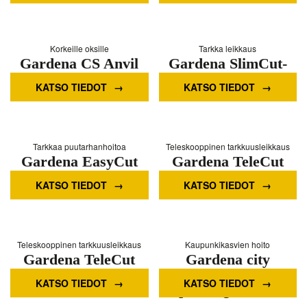
Korkeille oksille
Tarkka leikkaus
Gardena CS Anvil
Gardena SlimCut-
Branch Pruner -
oksasakset
KATSO TIEDOT
KATSO TIEDOT
297-20
Tarkkaa puutarhanhoitoa
Teleskooppinen tarkkuusleikkaus
Gardena EasyCut
Gardena TeleCut
500 B -oksasakset
650-900 B-
KATSO TIEDOT
KATSO TIEDOT
oksasakset
Teleskooppinen tarkkuusleikkaus
Kaupunkikasvien hoito
Gardena TeleCut
Gardena city
520-670 B-
gardening Balcony
KATSO TIEDOT
KATSO TIEDOT
oksasakset
pruning shears