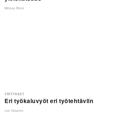
Mimosa Rinne
YRITYKSET
Eri työkaluvyöt eri työtehtäviin
Leo Oksanen