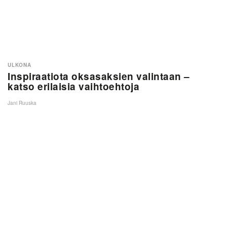
ULKONA
Inspiraatiota oksasaksien valintaan –
katso erilaisia vaihtoehtoja
Jani Ruuska