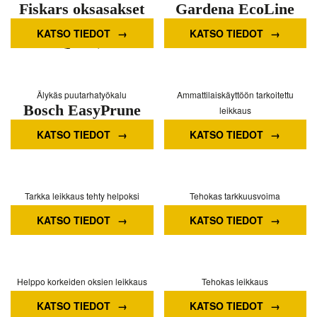
Fiskars oksasakset
Gardena EcoLine
sivuleikkurilla m
Secateur
KATSO TIEDOT
KATSO TIEDOT
(p921)
Älykäs puutarhatyökalu
Ammattilaiskäyttöön tarkoitettu
Bosch EasyPrune
leikkaus
CORDLESS
FELCO 13 Classic
KATSO TIEDOT
KATSO TIEDOT
GARDEN SHEARS
Secateurs
Tarkka leikkaus tehty helpoksi
Tehokas tarkkuusvoima
Gardena EasyCut
Gardena EnergyCut
KATSO TIEDOT
KATSO TIEDOT
680 A -oksasakset
750 B -oksasakset
Helppo korkeiden oksien leikkaus
Tehokas leikkaus
Gardena 14776-55
Gardena EnergyCut
KATSO TIEDOT
KATSO TIEDOT
sähköinen oksasaha
750 A -oksasakset