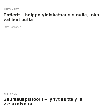
YRITYKSET
Patterit – helppo yleiskatsaus sinulle, joka
valitset uutta
Taavi Pehkonen
YRITYKSET
Saumauspistoolit – lyhyt esittely ja
yleiskatsaus