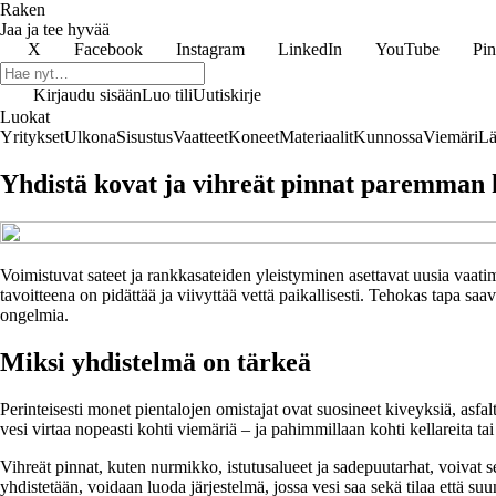
Raken
Jaa ja tee hyvää
X
Facebook
Instagram
LinkedIn
YouTube
Pin
Kirjaudu sisään
Luo tili
Uutiskirje
Luokat
Yritykset
Ulkona
Sisustus
Vaatteet
Koneet
Materiaalit
Kunnossa
Viemäri
Lä
Yhdistä kovat ja vihreät pinnat paremman 
Voimistuvat sateet ja rankkasateiden yleistyminen asettavat uusia vaati
tavoitteena on pidättää ja viivyttää vettä paikallisesti. Tehokas tapa saa
ongelmia.
Miksi yhdistelmä on tärkeä
Perinteisesti monet pientalojen omistajat ovat suosineet kiveyksiä, asfal
vesi virtaa nopeasti kohti viemäriä – ja pahimmillaan kohti kellareita tai
Vihreät pinnat, kuten nurmikko, istutusalueet ja sadepuutarhat, voivat s
yhdistetään, voidaan luoda järjestelmä, jossa vesi saa sekä tilaa että suu