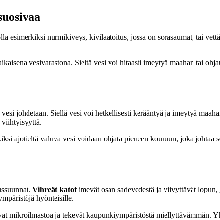
suosivaa
olla esimerkiksi nurmikiveys, kivilaatoitus, jossa on sorasaumat, tai vettä 
iaikaisena vesivarastona. Sieltä vesi voi hitaasti imeytyä maahan tai o
va vesi johdetaan. Siellä vesi voi hetkellisesti kerääntyä ja imeytyä maa
 viihtyisyyttä.
ksi ajotieltä valuva vesi voidaan ohjata pieneen kouruun, joka johtaa 
eussuunnat.
Vihreät katot
imevät osan sadevedestä ja viivyttävät lopun, j
ympäristöjä hyönteisille.
tavat mikroilmastoa ja tekevät kaupunkiympäristöstä miellyttävämmän. 