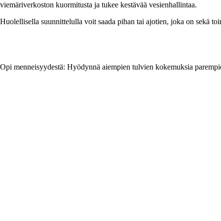
viemäriverkoston kuormitusta ja tukee kestävää vesienhallintaa.
Huolellisella suunnittelulla voit saada pihan tai ajotien, joka on sekä to
Opi menneisyydestä: Hyödynnä aiempien tulvien kokemuksia parempien