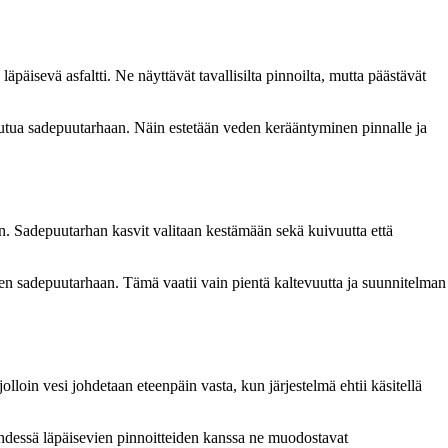
läpäisevä asfaltti. Ne näyttävät tavallisilta pinnoilta, mutta päästävät
hjautua sadepuutarhaan. Näin estetään veden kerääntyminen pinnalle ja
han. Sadepuutarhan kasvit valitaan kestämään sekä kuivuutta että
sen sadepuutarhaan. Tämä vaatii vain pientä kaltevuutta ja suunnitelman
olloin vesi johdetaan eteenpäin vasta, kun järjestelmä ehtii käsitellä
Yhdessä läpäisevien pinnoitteiden kanssa ne muodostavat