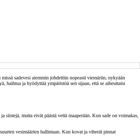
nä missä sadevesi aiemmin johdettiin nopeasti viemäriin, nykyään
yä, haihtua ja hyödyttää ympäristöä sen sijaan, että se aiheuttaisi
ia ja siistejä, mutta eivät päästä vettä maaperään. Kun sade on voimakas,
ä suurten vesimäärien hallintaan. Kun kovat ja vihreät pinnat