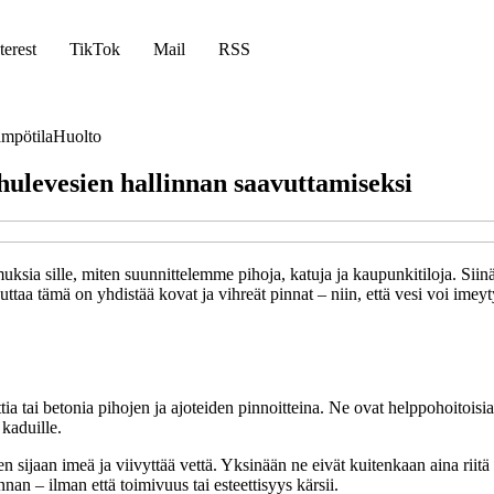
terest
TikTok
Mail
RSS
mpötila
Huolto
hulevesien hallinnan saavuttamiseksi
muksia sille, miten suunnittelemme pihoja, katuja ja kaupunkitiloja. Sii
vuttaa tämä on yhdistää kovat ja vihreät pinnat – niin, että vesi voi imeyt
ttia tai betonia pihojen ja ajoteiden pinnoitteina. Ne ovat helppohoitois
 kaduille.
en sijaan imeä ja viivyttää vettä. Yksinään ne eivät kuitenkaan aina riit
nnan – ilman että toimivuus tai esteettisyys kärsii.