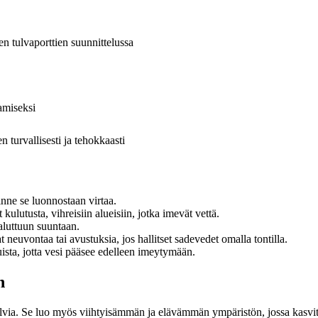
 tulvaporttien suunnittelussa
amiseksi
n turvallisesti ja tehokkaasti
inne se luonnostaan virtaa.
kulutusta, vihreisiin alueisiin, jotka imevät vettä.
aluttuun suuntaan.
neuvontaa tai avustuksia, jos hallitset sadevedet omalla tontilla.
uista, jotta vesi pääsee edelleen imeytymään.
n
ulvia. Se luo myös viihtyisämmän ja elävämmän ympäristön, jossa kasvit