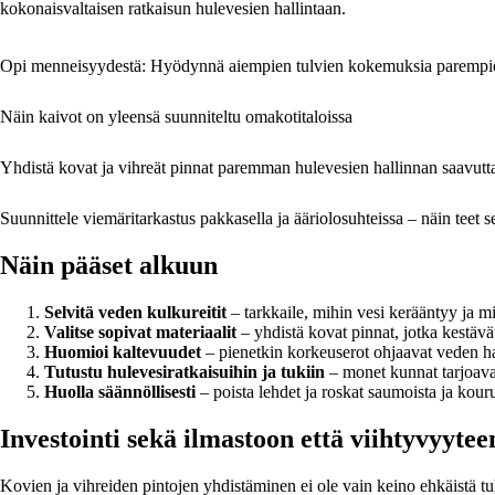
kokonaisvaltaisen ratkaisun hulevesien hallintaan.
Opi menneisyydestä: Hyödynnä aiempien tulvien kokemuksia parempien
Näin kaivot on yleensä suunniteltu omakotitaloissa
Yhdistä kovat ja vihreät pinnat paremman hulevesien hallinnan saavutt
Suunnittele viemäritarkastus pakkasella ja ääriolosuhteissa – näin teet se
Näin pääset alkuun
Selvitä veden kulkureitit
– tarkkaile, mihin vesi kerääntyy ja m
Valitse sopivat materiaalit
– yhdistä kovat pinnat, jotka kestävät 
Huomioi kaltevuudet
– pienetkin korkeuserot ohjaavat veden h
Tutustu hulevesiratkaisuihin ja tukiin
– monet kunnat tarjoavat 
Huolla säännöllisesti
– poista lehdet ja roskat saumoista ja kour
Investointi sekä ilmastoon että viihtyvyytee
Kovien ja vihreiden pintojen yhdistäminen ei ole vain keino ehkäistä t