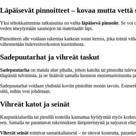
Läpäisevät pinnoitteet – kovaa mutta vettä 
Yksi tehokkaimmista ratkaisuista on valita
läpäisevä pinnoite
. Se voi 
veden imeytymään saumojen tai materiaalin läpi.
Pinnoitteen alle voidaan rakentaa karkean soran kerros, joka toimii väl
vähennetään hulevesiverkoston kuormitusta.
Sadepuutarhat ja vihreät taskut
Sadepuutarha
on matala alue pihalla, johon katolta tai pinnoilta tule
tilapäistä tulvimista, ja ne lisäävät samalla luonnon monimuotoisuutta ja
Sadepuutarhat voidaan yhdistää koviin pintoihin monin tavoin. Esimerki
siitä, mihin vesi johdetaan.
Vihreät katot ja seinät
Kaupunkialueilla tai pienillä tonteilla kannattaa hyödyntää myös kork
sen. Samalla ne parantavat rakennuksen lämpöeristystä ja tarjoavat elin
Vihreät seinät
toimivat samankaltaisesti – ne sitovat kosteutta, paran