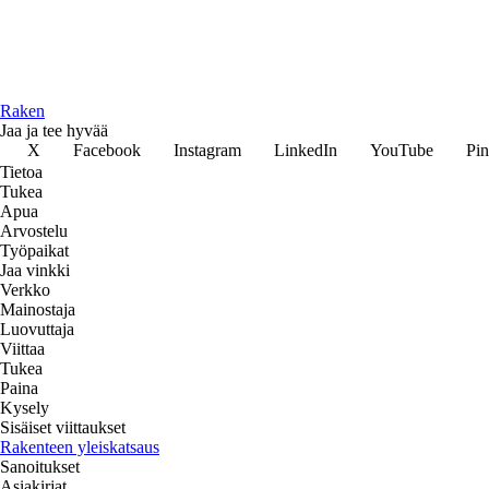
Raken
Jaa ja tee hyvää
X
Facebook
Instagram
LinkedIn
YouTube
Pin
Tietoa
Tukea
Apua
Arvostelu
Työpaikat
Jaa vinkki
Verkko
Mainostaja
Luovuttaja
Viittaa
Tukea
Paina
Kysely
Sisäiset viittaukset
Rakenteen yleiskatsaus
Sanoitukset
Asiakirjat