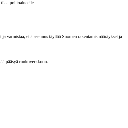
ilaa polttoaineelle.
et ja varmistaa, että asennus täyttää Suomen rakentamismääräykset ja
ttää pääsyä runkoverkkoon.