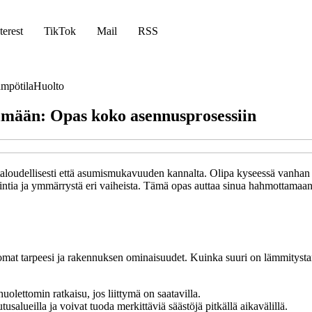
terest
TikTok
Mail
RSS
mpötila
Huolto
elmään: Opas koko asennusprosessiin
aloudellisesti että asumismukavuuden kannalta. Olipa kyseessä vanhan ö
ointia ja ymmärrystä eri vaiheista. Tämä opas auttaa sinua hahmottamaa
omat tarpeesi ja rakennuksen ominaisuudet. Kuinka suuri on lämmitystarp
olettomin ratkaisu, jos liittymä on saatavilla.
usalueilla ja voivat tuoda merkittäviä säästöjä pitkällä aikavälillä.