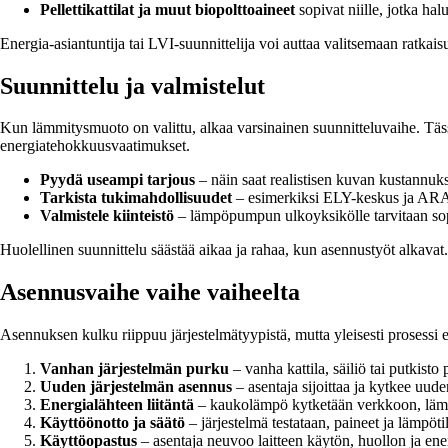
Pellettikattilat ja muut biopolttoaineet
sopivat niille, jotka ha
Energia-asiantuntija tai LVI-suunnittelija voi auttaa valitsemaan ratkaisun,
Suunnittelu ja valmistelut
Kun lämmitysmuoto on valittu, alkaa varsinainen suunnitteluvaihe. Tässä
energiatehokkuusvaatimukset.
Pyydä useampi tarjous
– näin saat realistisen kuvan kustannuksis
Tarkista tukimahdollisuudet
– esimerkiksi ELY-keskus ja ARAn 
Valmistele kiinteistö
– lämpöpumpun ulkoyksikölle tarvitaan sopi
Huolellinen suunnittelu säästää aikaa ja rahaa, kun asennustyöt alkavat.
Asennusvaihe vaihe vaiheelta
Asennuksen kulku riippuu järjestelmätyypistä, mutta yleisesti prosessi e
Vanhan järjestelmän purku
– vanha kattila, säiliö tai putkisto p
Uuden järjestelmän asennus
– asentaja sijoittaa ja kytkee uuden
Energialähteen liitäntä
– kaukolämpö kytketään verkkoon, lämp
Käyttöönotto ja säätö
– järjestelmä testataan, paineet ja lämpöti
Käyttöopastus
– asentaja neuvoo laitteen käytön, huollon ja en