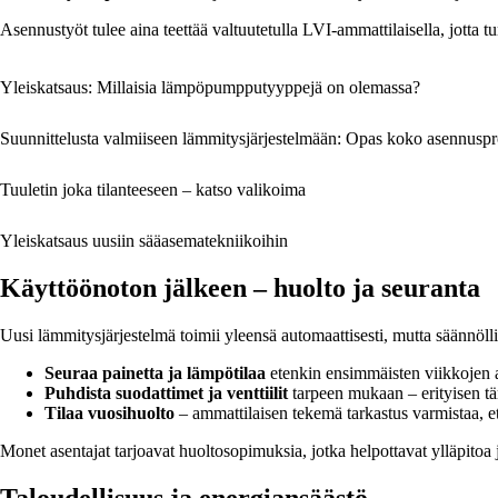
Asennustyöt tulee aina teettää valtuutetulla LVI-ammattilaisella, jotta tur
Yleiskatsaus: Millaisia lämpöpumpputyyppejä on olemassa?
Suunnittelusta valmiiseen lämmitysjärjestelmään: Opas koko asennuspr
Tuuletin joka tilanteeseen – katso valikoima
Yleiskatsaus uusiin sääasematekniikoihin
Käyttöönoton jälkeen – huolto ja seuranta
Uusi lämmitysjärjestelmä toimii yleensä automaattisesti, mutta säännölli
Seuraa painetta ja lämpötilaa
etenkin ensimmäisten viikkojen 
Puhdista suodattimet ja venttiilit
tarpeen mukaan – erityisen tär
Tilaa vuosihuolto
– ammattilaisen tekemä tarkastus varmistaa, että
Monet asentajat tarjoavat huoltosopimuksia, jotka helpottavat ylläpitoa
Taloudellisuus ja energiansäästö