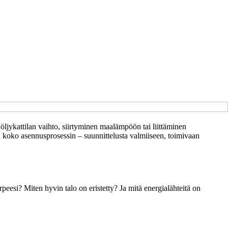
ljykattilan vaihto, siirtyminen maalämpöön tai liittäminen
n koko asennusprosessin – suunnittelusta valmiiseen, toimivaan
eesi? Miten hyvin talo on eristetty? Ja mitä energialähteitä on