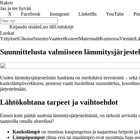
Raken
Jaa ja tee hyvää
X
Facebook
Instagram
LinkedIn
YouTube
Pin
Kirjaudu sisään
Luo tili
Uutiskirje
Luokat
Yritykset
Ulkona
Sisustus
Vaatteet
Koneet
Materiaalit
Kunnossa
Viemäri
Lä
Suunnittelusta valmiiseen lämmitysjärjest
Uuden lämmitysjärjestelmän hankinta on merkittävä investointi – sekä t
kaukolämpöverkkoon, prosessi vaatii huolellista suunnittelua, koordin
järjestelmään.
Lähtökohtana tarpeet ja vaihtoehdot
Ennen kuin päätät uudesta lämmitysjärjestelmästä, on tärkeää arvioida 
saatavilla omalla alueellasi?
Kaukolämpö
on monissa kaupungeissa ja taajamissa helpoin ja hu
Lämpöpumput
(ilma-vesi tai maalämpö) ovat suosittuja haja-asut