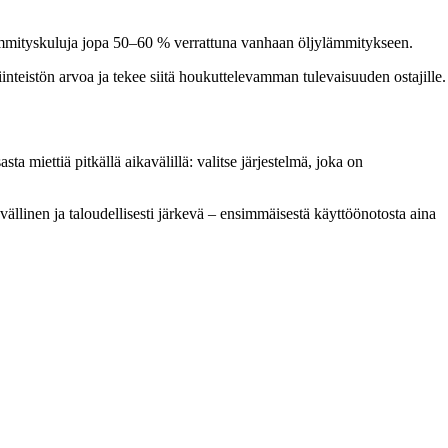
 lämmityskuluja jopa 50–60 % verrattuna vanhaan öljylämmitykseen.
inteistön arvoa ja tekee siitä houkuttelevamman tulevaisuuden ostajille.
ta miettiä pitkällä aikavälillä: valitse järjestelmä, joka on
ävällinen ja taloudellisesti järkevä – ensimmäisestä käyttöönotosta aina