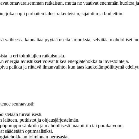
luavat omavaraisemman ratkaisun, mutta ne vaativat enemmän huoltoa ja t
 joka sopii parhaiten talosi rakenteisiin, sijaintiin ja budjettiin.
 vaiheessa kannattaa pyytää useita tarjouksia, selvittää mahdolliset tu
ta ja eri toimittajien ratkaisuista.
energia-avustukset voivat tukea energiatehokkaita investointeja.
va paikka ja riittävä ilmanvaihto, kun taas kaukolämpöliittymä edelly
tenee seuraavasti:
oistetaan turvallisesti.
 laitteen, putkistot ja ohjausjärjestelmän.
öpumppu sähköön ja mahdollisesti maapiiriin tai porakaivoon.
lat säädetään optimaalisiksi.
ergiatehokkaan toiminnan perusasiat.