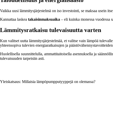
Vaikka uusi lämmitysjärjestelmä on iso investointi, se maksaa usein i
Kannattaa laskea
takaisinmaksuaika
– eli kuinka monessa vuodessa sää
Lämmitysratkaisu tulevaisuutta varten
Kun valitset uutta lämmitysjärjestelmää, et valitse vain lämpöä tulevalle 
yhteensopiva tulevien energiaratkaisujen ja päästövähennystavoitteiden
Huolellisella suunnittelulla, ammattitaitoisella asennuksella ja säännöll
tulevaisuuden tarpeisiin asti.
Yleiskatsaus: Millaisia lämpöpumpputyyppejä on olemassa?