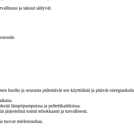
vallisuus ja takuut säilyvät.
osessiin
nen huolto ja seuranta pidentävät sen käyttöikää ja pitävät energiankulu
aikana.
keää lämpöpumpuissa ja pellettikattiloissa.
 järjestelmä toimii tehokkaasti ja turvallisesti.
 ja tuovat mielenrauhaa.