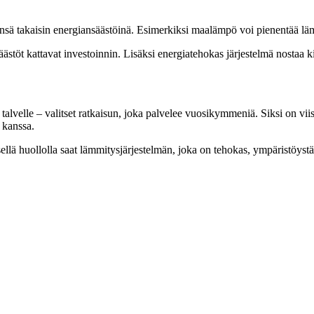
tsensä takaisin energiansäästöinä. Esimerkiksi maalämpö voi pienentää
stöt kattavat investoinnin. Lisäksi energiatehokas järjestelmä nostaa ki
talvelle – valitset ratkaisun, joka palvelee vuosikymmeniä. Siksi on viisas
 kanssa.
isellä huollolla saat lämmitysjärjestelmän, joka on tehokas, ympäristöyst