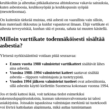
keuhkoihin ja aiheuttaa pitkäaikaisessa altistuksessa vakavia sairauksia,
kuten asbestoosia, keuhkosyöpää ja keuhkopussin syöpää
(mesotelioomaa).
On kuitenkin tärkeää muistaa, että asbesti on vaarallista vain silloin,
kun materiaali rikkoutuu ja kuidut vapautuvat ilmaan. Ehjä varttikate ei
aiheuta terveysriskiä, kunhan sitä ei porata, sahata tai muuten käsitellä.
Milloin varttikate todennäköisesti sisältää
asbestia?
Yleisenä nyrkkisääntönä voidaan pitää seuraavaa:
Ennen vuotta 1988 valmistetut varttikatteet
sisältävät lähes
aina asbestia.
Vuosina 1988–1994 valmistetut katteet
saattavat sisältää
asbestia – riippuen valmistajasta ja tuotetyypistä.
Vuoden 1994 jälkeen valmistetut tuotteet
ovat asbestittomia,
sillä asbestin käyttö kiellettiin Suomessa kokonaan vuonna 1994.
Jos et tiedä kattosi ikää, voit tarkistaa tiedot esimerkiksi
rakennuslupapiirustuksista, kunnan rakennusvalvonnasta tai talosi
asiakirjoista. Joissakin tapauksissa valmistajan merkintä tai tuotekoodi
voi löytyä kattolaatan alapinnasta, mikä auttaa tunnistamaan