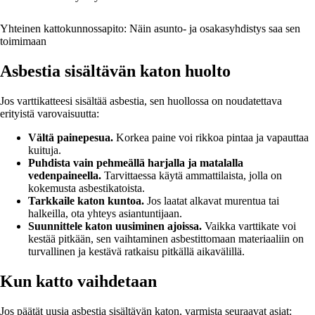
Yhteinen kattokunnossapito: Näin asunto- ja osakasyhdistys saa sen
toimimaan
Asbestia sisältävän katon huolto
Jos varttikatteesi sisältää asbestia, sen huollossa on noudatettava
erityistä varovaisuutta:
Vältä painepesua.
Korkea paine voi rikkoa pintaa ja vapauttaa
kuituja.
Puhdista vain pehmeällä harjalla ja matalalla
vedenpaineella.
Tarvittaessa käytä ammattilaista, jolla on
kokemusta asbestikatoista.
Tarkkaile katon kuntoa.
Jos laatat alkavat murentua tai
halkeilla, ota yhteys asiantuntijaan.
Suunnittele katon uusiminen ajoissa.
Vaikka varttikate voi
kestää pitkään, sen vaihtaminen asbestittomaan materiaaliin on
turvallinen ja kestävä ratkaisu pitkällä aikavälillä.
Kun katto vaihdetaan
Jos päätät uusia asbestia sisältävän katon, varmista seuraavat asiat: