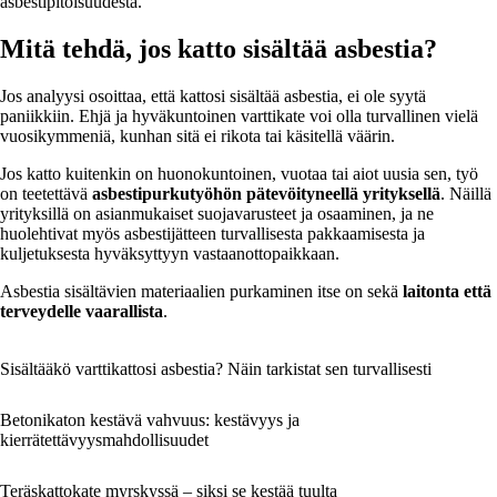
asbestipitoisuudesta.
Mitä tehdä, jos katto sisältää asbestia?
Jos analyysi osoittaa, että kattosi sisältää asbestia, ei ole syytä
paniikkiin. Ehjä ja hyväkuntoinen varttikate voi olla turvallinen vielä
vuosikymmeniä, kunhan sitä ei rikota tai käsitellä väärin.
Jos katto kuitenkin on huonokuntoinen, vuotaa tai aiot uusia sen, työ
on teetettävä
asbestipurkutyöhön pätevöityneellä yrityksellä
. Näillä
yrityksillä on asianmukaiset suojavarusteet ja osaaminen, ja ne
huolehtivat myös asbestijätteen turvallisesta pakkaamisesta ja
kuljetuksesta hyväksyttyyn vastaanottopaikkaan.
Asbestia sisältävien materiaalien purkaminen itse on sekä
laitonta että
terveydelle vaarallista
.
Sisältääkö varttikattosi asbestia? Näin tarkistat sen turvallisesti
Betonikaton kestävä vahvuus: kestävyys ja
kierrätettävyysmahdollisuudet
Teräskattokate myrskyssä – siksi se kestää tuulta