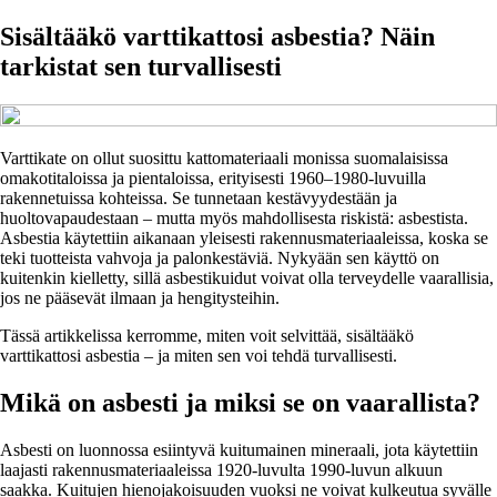
Sisältääkö varttikattosi asbestia? Näin
tarkistat sen turvallisesti
Varttikate on ollut suosittu kattomateriaali monissa suomalaisissa
omakotitaloissa ja pientaloissa, erityisesti 1960–1980-luvuilla
rakennetuissa kohteissa. Se tunnetaan kestävyydestään ja
huoltovapaudestaan – mutta myös mahdollisesta riskistä: asbestista.
Asbestia käytettiin aikanaan yleisesti rakennusmateriaaleissa, koska se
teki tuotteista vahvoja ja palonkestäviä. Nykyään sen käyttö on
kuitenkin kielletty, sillä asbestikuidut voivat olla terveydelle vaarallisia,
jos ne pääsevät ilmaan ja hengitysteihin.
Tässä artikkelissa kerromme, miten voit selvittää, sisältääkö
varttikattosi asbestia – ja miten sen voi tehdä turvallisesti.
Mikä on asbesti ja miksi se on vaarallista?
Asbesti on luonnossa esiintyvä kuitumainen mineraali, jota käytettiin
laajasti rakennusmateriaaleissa 1920-luvulta 1990-luvun alkuun
saakka. Kuitujen hienojakoisuuden vuoksi ne voivat kulkeutua syvälle