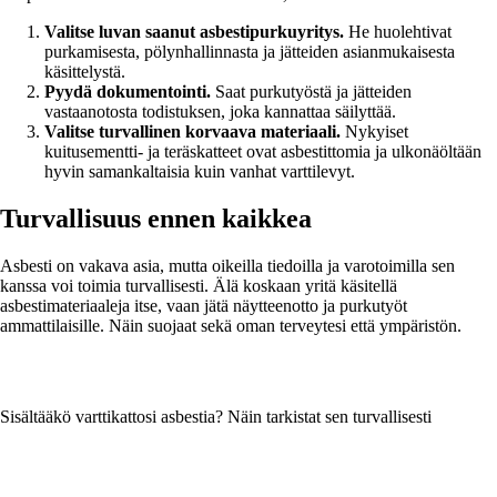
Valitse luvan saanut asbestipurkuyritys.
He huolehtivat
purkamisesta, pölynhallinnasta ja jätteiden asianmukaisesta
käsittelystä.
Pyydä dokumentointi.
Saat purkutyöstä ja jätteiden
vastaanotosta todistuksen, joka kannattaa säilyttää.
Valitse turvallinen korvaava materiaali.
Nykyiset
kuitusementti- ja teräskatteet ovat asbestittomia ja ulkonäöltään
hyvin samankaltaisia kuin vanhat varttilevyt.
Turvallisuus ennen kaikkea
Asbesti on vakava asia, mutta oikeilla tiedoilla ja varotoimilla sen
kanssa voi toimia turvallisesti. Älä koskaan yritä käsitellä
asbestimateriaaleja itse, vaan jätä näytteenotto ja purkutyöt
ammattilaisille. Näin suojaat sekä oman terveytesi että ympäristön.
Sisältääkö varttikattosi asbestia? Näin tarkistat sen turvallisesti