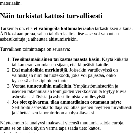
materiaalin.
Näin tarkistat kattosi turvallisesti
Tärkeintä on, että
et vahingoita kattomateriaalia
tarkastuksen aikana.
Älä koskaan poraa, sahaa tai riko laattoja itse – se voi vapauttaa
asbestikuituja ja aiheuttaa altistumisriskin.
Turvallinen toimintatapa on seuraava:
Tee silmämääräinen tarkastus maasta käsin.
Käytä kiikaria
tai kameran zoomia sen sijaan, että kiipeäisit katolle.
Etsi mahdollisia merkintöjä.
Joissakin varttilevyissä on
valmistajan nimi tai tuotekoodi, joka voi paljastaa, onko
kyseessä asbestipitoinen tuote.
Vertaa tunnettuihin malleihin.
Ympäristöministeriön ja
useiden rakennusalan toimijoiden verkkosivuilta löytyy kuvia
asbestia sisältävistä ja asbestittomista varttilevyistä.
Jos olet epävarma, tilaa ammattilainen ottamaan näyte.
Sertifioitu asbestikartoittaja voi ottaa pienen näytteen turvallisesti
ja lähettää sen laboratorioon analysoitavaksi.
Näytteenotto ja analyysi maksavat yleensä muutamia satoja euroja,
mutta se on ainoa täysin varma tapa saada tieto kattosi