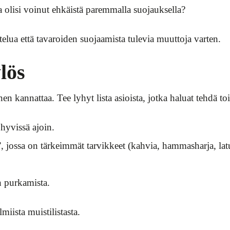
a olisi voinut ehkäistä paremmalla suojauksella?
telua että tavaroiden suojaamista tulevia muuttoja varten.
lös
n kannattaa. Tee lyhyt lista asioista, jotka haluat tehdä toi
hyvissä ajoin.
 jossa on tärkeimmät tarvikkeet (kahvia, hammasharja, lat
n purkamista.
miista muistilistasta.