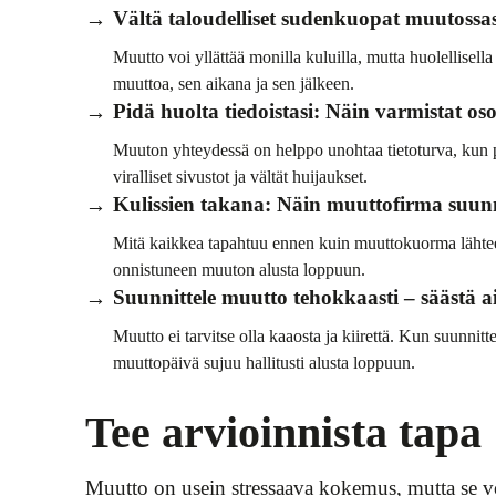
Vältä taloudelliset sudenkuopat muutossas
Muutto voi yllättää monilla kuluilla, mutta huolellisella
muuttoa, sen aikana ja sen jälkeen.
Pidä huolta tiedoistasi: Näin varmistat os
Muuton yhteydessä on helppo unohtaa tietoturva, kun päi
viralliset sivustot ja vältät huijaukset.
Kulissien takana: Näin muuttofirma suun
Mitä kaikkea tapahtuu ennen kuin muuttokuorma lähtee li
onnistuneen muuton alusta loppuun.
Suunnittele muutto tehokkaasti – säästä a
Muutto ei tarvitse olla kaaosta ja kiirettä. Kun suunnitt
muuttopäivä sujuu hallitusti alusta loppuun.
Tee arvioinnista tapa
Muutto on usein stressaava kokemus, mutta se v