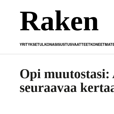
Raken
YRITYKSET
ULKONA
SISUSTUS
VAATTEET
KONEET
MATE
Opi muutostasi:
seuraavaa kerta