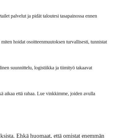
tailet palvelut ja pidät taloutesi tasapainossa ennen
miten hoidat osoitteenmuutoksen turvallisesti, tunnistat
en suunnittelu, logistiikka ja tiimityö takaavat
 sekä aikaa että rahaa. Lue vinkkimme, joiden avulla
uksista. Ehkä huomaat, että omistat enemmän