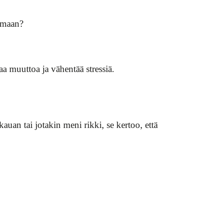
oimaan?
aa muuttoa ja vähentää stressiä.
auan tai jotakin meni rikki, se kertoo, että