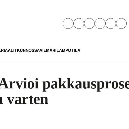
RIAALIT
KUNNOSSA
VIEMÄRI
LÄMPÖTILA
 Arvioi pakkauspros
a varten