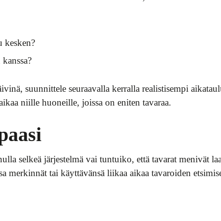
uu kesken?
n kanssa?
vinä, suunnittele seuraavalla kerralla realistisempi aikata
kaa niille huoneille, joissa on eniten tavaraa.
paasi
lla selkeä järjestelmä vai tuntuiko, että tavarat menivät 
a merkinnät tai käyttävänsä liikaa aikaa tavaroiden etsimis