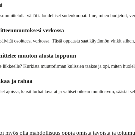
i
 suunnittelulla vältät taloudelliset sudenkuopat. Lue, miten budjetoit, ver
oitteenmuutoksesi verkossa
vität osoitteesi verkossa. Tästä oppaasta saat käytännön vinkit siihen, 
nittelee muuton alusta loppuun
ikkeelle? Kurkista muuttofirman kulissien taakse ja opi, miten huolellin
ikaa ja rahaa
elet ajoissa, karsit turhat tavarat ja valitset oikean muuttoavun, säästät
oi myös olla mahdollisuus oppia omista tavoista ja tottum