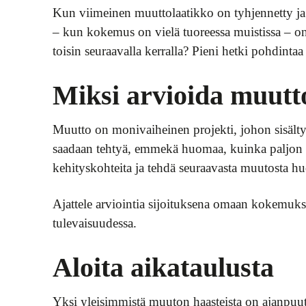
Kun viimeinen muuttolaatikko on tyhjennetty ja h
– kun kokemus on vielä tuoreessa muistissa – on 
toisin seuraavalla kerralla? Pieni hetki pohdinta
Miksi arvioida muutt
Muutto on monivaiheinen projekti, johon sisältyy
saadaan tehtyä, emmekä huomaa, kuinka paljon o
kehityskohteita ja tehdä seuraavasta muutosta 
Ajattele arviointia sijoituksena omaan kokemuks
tulevaisuudessa.
Aloita aikataulusta
Yksi yleisimmistä muuton haasteista on ajanpuut