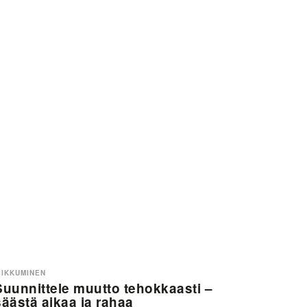
IIKKUMINEN
Suunnittele muutto tehokkaasti –
säästä aikaa ja rahaa