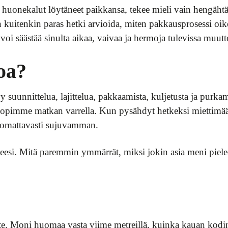
uonekalut löytäneet paikkansa, tekee mieli vain hengähtää 
kuitenkin paras hetki arvioida, miten pakkausprosessi oike
a voi säästää sinulta aikaa, vaivaa ja hermoja tulevissa muut
oa?
 suunnittelua, lajittelua, pakkaamista, kuljetusta ja purka
pimme matkan varrella. Kun pysähdyt hetkeksi miettimään,
huomattavasti sujuvamman.
eesi. Mitä paremmin ymmärrät, miksi jokin asia meni pielee
e. Moni huomaa vasta viime metreillä, kuinka kauan kodin 