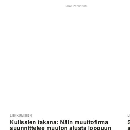
Taavi Pehkonen
LIIKKUMINEN
L
Kulissien takana: Näin muuttofirma
suunnittelee muuton alusta loppuun