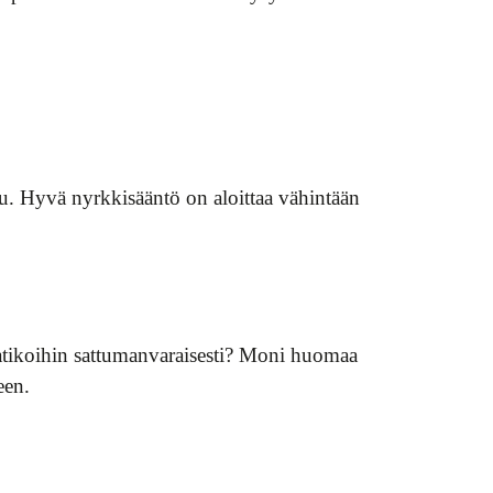
ulu. Hyvä nyrkkisääntö on aloittaa vähintään
laatikoihin sattumanvaraisesti? Moni huomaa
een.