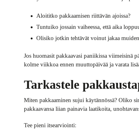
Aloititko pakkaamisen riittävän ajoissa?
Tuntuiko jossain vaiheessa, että aika lopp
Olisiko jotkin tehtävät voinut jakaa muide
Jos huomasit pakkaavasi paniikissa viimeisinä päi
kolme viikkoa ennen muuttopäivää ja varata lisäai
Tarkastele pakkausta
Miten pakkaaminen sujui käytännössä? Oliko sinu
pakkaavansa liian painavia laatikoita, unohtavans
Tee pieni itsearviointi: