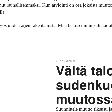
e sinut rauhallisemmaksi. Kun arviointi on osa jokaista muu
lla.
myös uuden arjen rakentamista. Mitä tietoisemmin suhtaudut
LIIKKUMINEN
Vältä tal
sudenku
muutoss
Suunnittele muutto fiksusti j