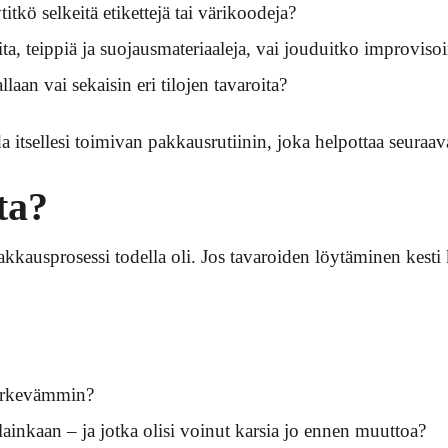
tkö selkeitä etikettejä tai värikoodeja?
ita, teippiä ja suojausmateriaaleja, vai jouduitko improvis
aan vai sekaisin eri tilojen tavaroita?
a itsellesi toimivan pakkausrutiinin, joka helpottaa seuraav
ta?
kausprosessi todella oli. Jos tavaroiden löytäminen kesti k
 järkevämmin?
 lainkaan – ja jotka olisi voinut karsia jo ennen muuttoa?