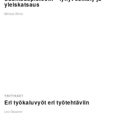
yleiskatsaus
Mimosa Rinne
YRITYKSET
Eri työkaluvyöt eri työtehtäviin
Leo Oksanen