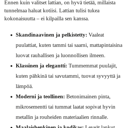
Ennen kuin valitset lattian, on hyvä tietää, millaista
tunnelmaa haluat kotiisi. Lattian tulisi tukea
kokonaisuutta – ei kilpailla sen kanssa.
Skandinaavinen ja pelkistetty:
Vaaleat
puulattiat, kuten tammi tai saarni, mattapintaisina
luovat rauhallisen ja luonnollisen ilmeen.
Klassinen ja elegantti:
Tummemmat puulajit,
kuten pähkinä tai savutammi, tuovat syvyyttä ja
lämpöä.
Moderni ja teollinen:
Betonimainen pinta,
mikrosementti tai tummat laatat sopivat hyvin
metallin ja rouheiden materiaalien rinnalle.
Maalaishenkinen ja kodikas:
Leveät lankut,