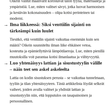
Oikein valitut maalivärit korostavat talon tyyliä, materiaaleja ja
ympäristöä. Lue, miten valitset sävyt, jotka luovat harmonisen
ja kestävän kokonaisuuden – olipa kotisi perinteinen tai
moderni.
Ilma liikkeessä: Siksi venttiilin sijainti on
tärkeämpi kuin luulet
Tiesitkö, että venttiilin sijainti vaikuttaa enemmän kuin sen
määrä? Oikein suunniteltu ilman liike ehkäisee vetoa,
kosteutta ja epämiellyttäviä lämpötilaeroja. Lue, miten pienillä
muutoksilla voit parantaa kotisi ilmanlaatua ja viihtyvyyttä.
Luo yhtenäisyys lattian ja sisustustyylin välille
– näin teet sen askel askeleelta
Lattia on kodin sisustuksen perusta – se vaikuttaa tunnelmaan,
tyyliin ja tilan yhtenäisyyteen. Tästä artikkelista löydät selkeät
vaiheet, joiden avulla valitset ja yhdistät lattian ja
sisustustyylin niin, että lopputulos on tasapainoinen ja
persoonallinen.