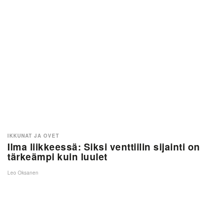
IKKUNAT JA OVET
Ilma liikkeessä: Siksi venttiilin sijainti on
tärkeämpi kuin luulet
Leo Oksanen