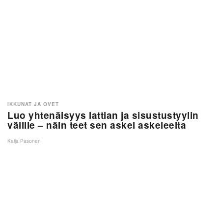
IKKUNAT JA OVET
Luo yhtenäisyys lattian ja sisustustyylin
välille – näin teet sen askel askeleelta
Kaija Pasonen