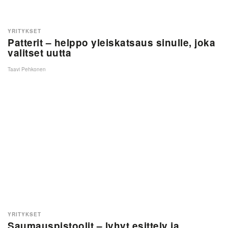
YRITYKSET
Patterit – helppo yleiskatsaus sinulle, joka
valitset uutta
Taavi Pehkonen
YRITYKSET
Saumauspistoolit – lyhyt esittely ja