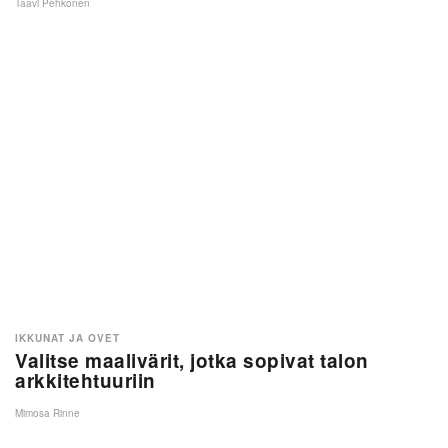
Taavi Pehkonen
IKKUNAT JA OVET
Valitse maalivärit, jotka sopivat talon
arkkitehtuuriin
Mimosa Rinne