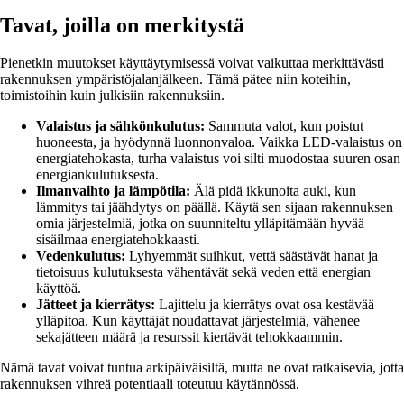
Tavat, joilla on merkitystä
Pienetkin muutokset käyttäytymisessä voivat vaikuttaa merkittävästi
rakennuksen ympäristöjalanjälkeen. Tämä pätee niin koteihin,
toimistoihin kuin julkisiin rakennuksiin.
Valaistus ja sähkönkulutus:
Sammuta valot, kun poistut
huoneesta, ja hyödynnä luonnonvaloa. Vaikka LED-valaistus on
energiatehokasta, turha valaistus voi silti muodostaa suuren osan
energiankulutuksesta.
Ilmanvaihto ja lämpötila:
Älä pidä ikkunoita auki, kun
lämmitys tai jäähdytys on päällä. Käytä sen sijaan rakennuksen
omia järjestelmiä, jotka on suunniteltu ylläpitämään hyvää
sisäilmaa energiatehokkaasti.
Vedenkulutus:
Lyhyemmät suihkut, vettä säästävät hanat ja
tietoisuus kulutuksesta vähentävät sekä veden että energian
käyttöä.
Jätteet ja kierrätys:
Lajittelu ja kierrätys ovat osa kestävää
ylläpitoa. Kun käyttäjät noudattavat järjestelmiä, vähenee
sekajätteen määrä ja resurssit kiertävät tehokkaammin.
Nämä tavat voivat tuntua arkipäiväisiltä, mutta ne ovat ratkaisevia, jotta
rakennuksen vihreä potentiaali toteutuu käytännössä.