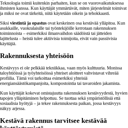
Teknologia toimii kuitenkin parhaiten, kun se on vuorovaikutuksessa
ihmisten kanssa. Kun käyttäjät ymmärtävät, miten järjestelmät toimivat
ja miksi ne ovat tärkeitä, niitä käytetään oikein ja tehokkaasti.
Siksi
viestintä ja opastus
ovat keskeinen osa kestävää ylläpitoa. Kun
asukkaille, vuokralaisille tai työntekijöille kerrotaan rakennuksen
toiminnoista – esimerkiksi ilmanvaihdon säädöistä tai jätteiden
lajittelusta – heistä tulee aktiivisia toimijoita, eivät vain passiivisia
käyttäjiä.
Rakennuksesta yhteisöön
Kestävyys ei ole pelkkää tekniikkaa, vaan myös kulttuuria. Monissa
taloyhtiöissä ja työyhteisöissä yhteiset aloitteet vahvistavat vihreää
profiilia. Tämä voi tarkoittaa esimerkiksi yhteisiä
energiansäästökampanjoita, kompostointia tai tavaroiden jakamista.
Kun käyttäjät kokevat omistajuutta rakennuksen kestävyydestä, hyvien
tapojen ylläpitäminen helpottuu. Se tuottaa sekä ympäristöllisiä että
sosiaalisia hyötyjä – ja tekee rakennuksesta paikan, jossa kestävyys
näkyy arjessa.
Kestävä rakennus tarvitsee kestävää