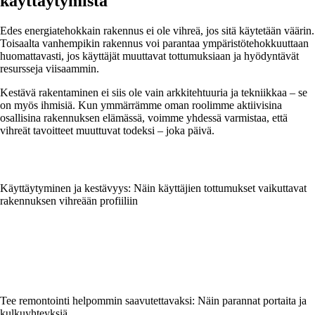
käyttäytymistä
Edes energiatehokkain rakennus ei ole vihreä, jos sitä käytetään väärin.
Toisaalta vanhempikin rakennus voi parantaa ympäristötehokkuuttaan
huomattavasti, jos käyttäjät muuttavat tottumuksiaan ja hyödyntävät
resursseja viisaammin.
Kestävä rakentaminen ei siis ole vain arkkitehtuuria ja tekniikkaa – se
on myös ihmisiä. Kun ymmärrämme oman roolimme aktiivisina
osallisina rakennuksen elämässä, voimme yhdessä varmistaa, että
vihreät tavoitteet muuttuvat todeksi – joka päivä.
Käyttäytyminen ja kestävyys: Näin käyttäjien tottumukset vaikuttavat
rakennuksen vihreään profiiliin
Tee remontointi helpommin saavutettavaksi: Näin parannat portaita ja
kulkuyhteyksiä