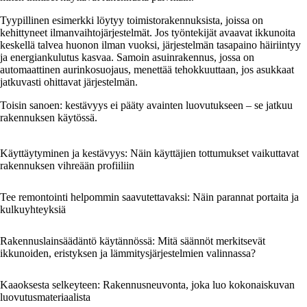
Tyypillinen esimerkki löytyy toimistorakennuksista, joissa on
kehittyneet ilmanvaihtojärjestelmät. Jos työntekijät avaavat ikkunoita
keskellä talvea huonon ilman vuoksi, järjestelmän tasapaino häiriintyy
ja energiankulutus kasvaa. Samoin asuinrakennus, jossa on
automaattinen aurinkosuojaus, menettää tehokkuuttaan, jos asukkaat
jatkuvasti ohittavat järjestelmän.
Toisin sanoen: kestävyys ei pääty avainten luovutukseen – se jatkuu
rakennuksen käytössä.
Käyttäytyminen ja kestävyys: Näin käyttäjien tottumukset vaikuttavat
rakennuksen vihreään profiiliin
Tee remontointi helpommin saavutettavaksi: Näin parannat portaita ja
kulkuyhteyksiä
Rakennuslainsäädäntö käytännössä: Mitä säännöt merkitsevät
ikkunoiden, eristyksen ja lämmitysjärjestelmien valinnassa?
Kaaoksesta selkeyteen: Rakennusneuvonta, joka luo kokonaiskuvan
luovutusmateriaalista