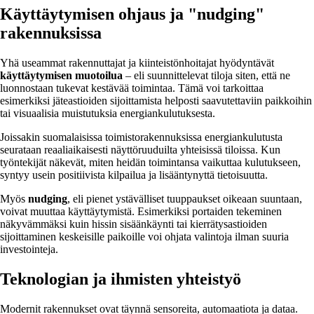
Käyttäytymisen ohjaus ja "nudging"
rakennuksissa
Yhä useammat rakennuttajat ja kiinteistönhoitajat hyödyntävät
käyttäytymisen muotoilua
– eli suunnittelevat tiloja siten, että ne
luonnostaan tukevat kestävää toimintaa. Tämä voi tarkoittaa
esimerkiksi jäteastioiden sijoittamista helposti saavutettaviin paikkoihin
tai visuaalisia muistutuksia energiankulutuksesta.
Joissakin suomalaisissa toimistorakennuksissa energiankulutusta
seurataan reaaliaikaisesti näyttöruuduilta yhteisissä tiloissa. Kun
työntekijät näkevät, miten heidän toimintansa vaikuttaa kulutukseen,
syntyy usein positiivista kilpailua ja lisääntynyttä tietoisuutta.
Myös
nudging
, eli pienet ystävälliset tuuppaukset oikeaan suuntaan,
voivat muuttaa käyttäytymistä. Esimerkiksi portaiden tekeminen
näkyvämmäksi kuin hissin sisäänkäynti tai kierrätysastioiden
sijoittaminen keskeisille paikoille voi ohjata valintoja ilman suuria
investointeja.
Teknologian ja ihmisten yhteistyö
Modernit rakennukset ovat täynnä sensoreita, automaatiota ja dataa.