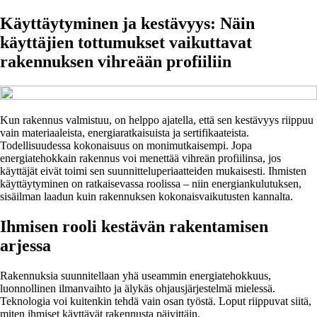
Käyttäytyminen ja kestävyys: Näin
käyttäjien tottumukset vaikuttavat
rakennuksen vihreään profiiliin
Kun rakennus valmistuu, on helppo ajatella, että sen kestävyys riippuu
vain materiaaleista, energiaratkaisuista ja sertifikaateista.
Todellisuudessa kokonaisuus on monimutkaisempi. Jopa
energiatehokkain rakennus voi menettää vihreän profiilinsa, jos
käyttäjät eivät toimi sen suunnitteluperiaatteiden mukaisesti. Ihmisten
käyttäytyminen on ratkaisevassa roolissa – niin energiankulutuksen,
sisäilman laadun kuin rakennuksen kokonaisvaikutusten kannalta.
Ihmisen rooli kestävän rakentamisen
arjessa
Rakennuksia suunnitellaan yhä useammin energiatehokkuus,
luonnollinen ilmanvaihto ja älykäs ohjausjärjestelmä mielessä.
Teknologia voi kuitenkin tehdä vain osan työstä. Loput riippuvat siitä,
miten ihmiset käyttävät rakennusta päivittäin.