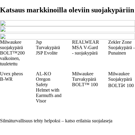
Katsaus markkinoilla oleviin suojakypäriin
Milwaukee
Jsp
REALWEAR
Zekler Zone
suojakypärä
Turvakypärä
MSA V-Gard
Suojakypärä -
BOLT™200
JSP Evolite
- suojakypärä
Punainen
valkoinen,
tuuletettu
Uvex pheos
AL-KO
Milwaukee
Milwaukee
B-WR
Oregon
Turvakypärä
Suojakypärä
Safety
BOLT™ 100
BOLTâ¢ 100
Helmet with
Earmuffs and
Visor
Silmäturvallisuus tehty helpoksi – katso erilaisia suojalaseja