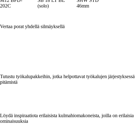
M12 BPD-
SB 18 LT BL
SHW STD
202C
(solo)
46mm
Vertaa porat yhdellä silmäyksellä
Tutustu työkalupakkeihin, jotka helpottavat työkalujen järjestyksessä
pitämistä
Löydä inspiraatiota erilaisista kulmahiomakoneista, joilla on erilaisia
ominaisuuksia