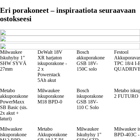
Eri porakoneet – inspiraatiota seuraavaan
ostokseesi
Milwaukee
DeWalt 18V
Bosch
Festool
Iskuhylsy 1"
XR harjaton
akkuporakone
Akkuporavas
SHW SYVÄ
iskuporakone -
GSB 18V-
TPC 18/4 I-B
27mm
2 x
150C solo
QUADRIV
Powerstack
5Ah akut
Metabo
Milwaukee
Bosch
Metabo isku
akkuporakone
iskuporakone
iskuporakone
2 FUTURO
PowerMaxx
M18 BPD-0
GSB 18V-
SB Basic (sis.
110 C Solo
2x akut +
laturi)
Milwaukee
Metabo
Milwaukee
Milwaukee i
iskuporakone
Akkuporakone
Iskuhylsy 1"
BPD-403C -