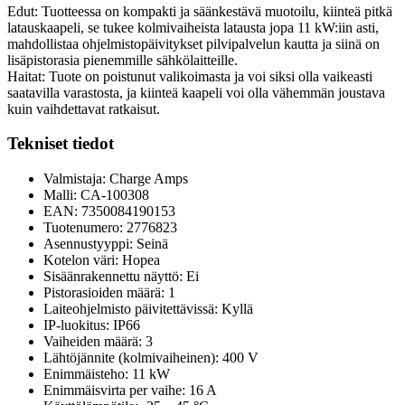
Edut: Tuotteessa on kompakti ja säänkestävä muotoilu, kiinteä pitkä
latauskaapeli, se tukee kolmivaiheista latausta jopa 11 kW:iin asti,
mahdollistaa ohjelmistopäivitykset pilvipalvelun kautta ja siinä on
lisäpistorasia pienemmille sähkölaitteille.
Haitat: Tuote on poistunut valikoimasta ja voi siksi olla vaikeasti
saatavilla varastosta, ja kiinteä kaapeli voi olla vähemmän joustava
kuin vaihdettavat ratkaisut.
Tekniset tiedot
Valmistaja: Charge Amps
Malli: CA-100308
EAN: 7350084190153
Tuotenumero: 2776823
Asennustyyppi: Seinä
Kotelon väri: Hopea
Sisäänrakennettu näyttö: Ei
Pistorasioiden määrä: 1
Laiteohjelmisto päivitettävissä: Kyllä
IP-luokitus: IP66
Vaiheiden määrä: 3
Lähtöjännite (kolmivaiheinen): 400 V
Enimmäisteho: 11 kW
Enimmäisvirta per vaihe: 16 A