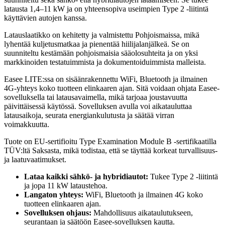
latausta 1,4–11 kW ja on yhteensopiva useimpien Type 2 -liitintä
käyttävien autojen kanssa.
Latauslaatikko on kehitetty ja valmistettu Pohjoismaissa, mikä
lyhentää kuljetusmatkaa ja pienentää hiilijalanjälkeä. Se on
suunniteltu kestämään pohjoismaisia sääolosuhteita ja on yksi
markkinoiden testatuimmista ja dokumentoiduimmista malleista.
Easee LITE:ssa on sisäänrakennettu WiFi, Bluetooth ja ilmainen
4G-yhteys koko tuotteen elinkaaren ajan. Sitä voidaan ohjata Easee-
sovelluksella tai latausavaimella, mikä tarjoaa joustavuutta
päivittäisessä käytössä. Sovelluksen avulla voi aikatauluttaa
latausaikoja, seurata energiankulutusta ja säätää virran
voimakkuutta.
Tuote on EU-sertifioitu Type Examination Module B -sertifikaatilla
TÜV:ltä Saksasta, mikä todistaa, että se täyttää korkeat turvallisuus-
ja laatuvaatimukset.
Lataa kaikki sähkö- ja hybridiautot:
Tukee Type 2 -liitintä
ja jopa 11 kW lataustehoa.
Langaton yhteys:
WiFi, Bluetooth ja ilmainen 4G koko
tuotteen elinkaaren ajan.
Sovelluksen ohjaus:
Mahdollisuus aikataulutukseen,
seurantaan ja säätöön Easee-sovelluksen kautta.