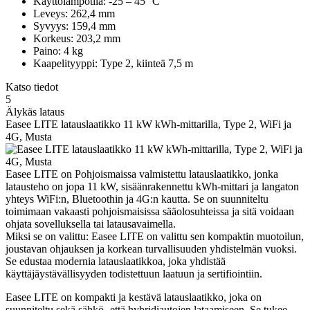
Käyttölämpötila: -25 – 45 °C
Leveys: 262,4 mm
Syvyys: 159,4 mm
Korkeus: 203,2 mm
Paino: 4 kg
Kaapelityyppi: Type 2, kiinteä 7,5 m
Katso tiedot
5
Älykäs lataus
Easee LITE latauslaatikko 11 kW kWh-mittarilla, Type 2, WiFi ja
4G, Musta
Easee LITE on Pohjoismaissa valmistettu latauslaatikko, jonka
latausteho on jopa 11 kW, sisäänrakennettu kWh-mittari ja langaton
yhteys WiFi:n, Bluetoothin ja 4G:n kautta. Se on suunniteltu
toimimaan vakaasti pohjoismaisissa sääolosuhteissa ja sitä voidaan
ohjata sovelluksella tai latausavaimella.
Miksi se on valittu: Easee LITE on valittu sen kompaktin muotoilun,
joustavan ohjauksen ja korkean turvallisuuden yhdistelmän vuoksi.
Se edustaa modernia latauslaatikkoa, joka yhdistää
käyttäjäystävällisyyden todistettuun laatuun ja sertifiointiin.
Easee LITE on kompakti ja kestävä latauslaatikko, joka on
suunniteltu sekä sähkö- että hybridiautojen lataamiseen. Se tukee