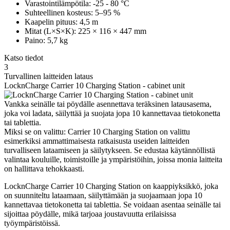
Varastointilämpötila: -25 - 80 °C
Suhteellinen kosteus: 5–95 %
Kaapelin pituus: 4,5 m
Mitat (L×S×K): 225 × 116 × 447 mm
Paino: 5,7 kg
Katso tiedot
3
Turvallinen laitteiden lataus
LocknCharge Carrier 10 Charging Station - cabinet unit
Vankka seinälle tai pöydälle asennettava teräksinen latausasema,
joka voi ladata, säilyttää ja suojata jopa 10 kannettavaa tietokonetta
tai tablettia.
Miksi se on valittu: Carrier 10 Charging Station on valittu
esimerkiksi ammattimaisesta ratkaisusta useiden laitteiden
turvalliseen lataamiseen ja säilytykseen. Se edustaa käytännöllistä
valintaa kouluille, toimistoille ja ympäristöihin, joissa monia laitteita
on hallittava tehokkaasti.
LocknCharge Carrier 10 Charging Station on kaappiyksikkö, joka
on suunniteltu lataamaan, säilyttämään ja suojaamaan jopa 10
kannettavaa tietokonetta tai tablettia. Se voidaan asentaa seinälle tai
sijoittaa pöydälle, mikä tarjoaa joustavuutta erilaisissa
työympäristöissä.