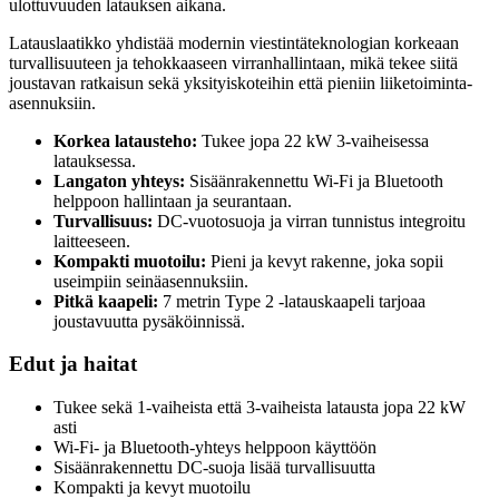
ulottuvuuden latauksen aikana.
Latauslaatikko yhdistää modernin viestintäteknologian korkeaan
turvallisuuteen ja tehokkaaseen virranhallintaan, mikä tekee siitä
joustavan ratkaisun sekä yksityiskoteihin että pieniin liiketoiminta-
asennuksiin.
Korkea latausteho:
Tukee jopa 22 kW 3-vaiheisessa
latauksessa.
Langaton yhteys:
Sisäänrakennettu Wi-Fi ja Bluetooth
helppoon hallintaan ja seurantaan.
Turvallisuus:
DC-vuotosuoja ja virran tunnistus integroitu
laitteeseen.
Kompakti muotoilu:
Pieni ja kevyt rakenne, joka sopii
useimpiin seinäasennuksiin.
Pitkä kaapeli:
7 metrin Type 2 -latauskaapeli tarjoaa
joustavuutta pysäköinnissä.
Edut ja haitat
Tukee sekä 1-vaiheista että 3-vaiheista latausta jopa 22 kW
asti
Wi-Fi- ja Bluetooth-yhteys helppoon käyttöön
Sisäänrakennettu DC-suoja lisää turvallisuutta
Kompakti ja kevyt muotoilu