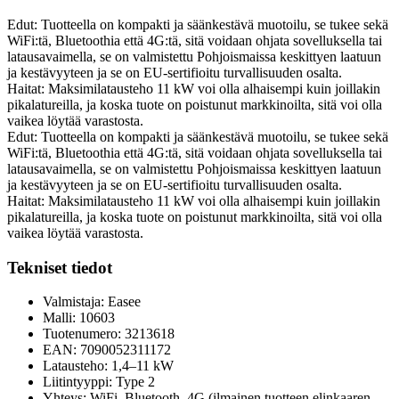
Edut: Tuotteella on kompakti ja säänkestävä muotoilu, se tukee sekä
WiFi:tä, Bluetoothia että 4G:tä, sitä voidaan ohjata sovelluksella tai
latausavaimella, se on valmistettu Pohjoismaissa keskittyen laatuun
ja kestävyyteen ja se on EU-sertifioitu turvallisuuden osalta.
Haitat: Maksimilatausteho 11 kW voi olla alhaisempi kuin joillakin
pikalatureilla, ja koska tuote on poistunut markkinoilta, sitä voi olla
vaikea löytää varastosta.
Edut: Tuotteella on kompakti ja säänkestävä muotoilu, se tukee sekä
WiFi:tä, Bluetoothia että 4G:tä, sitä voidaan ohjata sovelluksella tai
latausavaimella, se on valmistettu Pohjoismaissa keskittyen laatuun
ja kestävyyteen ja se on EU-sertifioitu turvallisuuden osalta.
Haitat: Maksimilatausteho 11 kW voi olla alhaisempi kuin joillakin
pikalatureilla, ja koska tuote on poistunut markkinoilta, sitä voi olla
vaikea löytää varastosta.
Tekniset tiedot
Valmistaja: Easee
Malli: 10603
Tuotenumero: 3213618
EAN: 7090052311172
Latausteho: 1,4–11 kW
Liitintyyppi: Type 2
Yhteys: WiFi, Bluetooth, 4G (ilmainen tuotteen elinkaaren