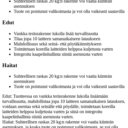
Suhteellisen raskas 20 kg:n rakenne voi vaatia kiinteän
asennuksen
Tuote on poistunut valikoimasta ja voi olla vaikeasti saatavilla
Edut
Vankka teräsrakenne lukolla lisää turvallisuutta
Tilaa jopa 10 laitteen samanaikaiseen lataukseen
Mahdollisuus sekä seinä- että pöytäkiinnitykseen
Toimitetaan koreilla laitteiden helppoa kuljetusta varten
Integroitu kaapelinhallinta siistiä asennusta varten
Haitat
Suhteellisen raskas 20 kg:n rakenne voi vaatia kiinteän
asennuksen
Tuote on poistunut valikoimasta ja voi olla vaikeasti saatavilla
Edut: Tuotteessa on vankka teräsrakenne lukolla lisäämään
turvallisuutta, mahdollistaa jopa 10 laitteen samanaikaisen latauksen,
voidaan asentaa sekä seinälle että pöydälle, toimitetaan koreilla
laitteiden helppoa kuljetusta varten ja siinä on integroitu
kaapelinhallinta siistiä asennusta varten.
Haitat: Suhteellisen raskas 20 kg:n rakenne voi vaatia kiinteän
asennuksen, ja koska tuote on poistunut valikoimasta, se voi olla