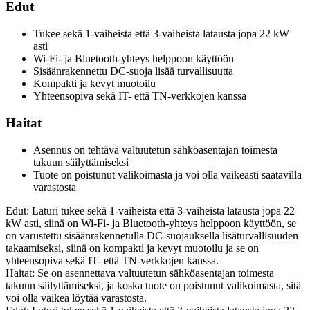
Edut
Tukee sekä 1-vaiheista että 3-vaiheista latausta jopa 22 kW
asti
Wi-Fi- ja Bluetooth-yhteys helppoon käyttöön
Sisäänrakennettu DC-suoja lisää turvallisuutta
Kompakti ja kevyt muotoilu
Yhteensopiva sekä IT- että TN-verkkojen kanssa
Haitat
Asennus on tehtävä valtuutetun sähköasentajan toimesta
takuun säilyttämiseksi
Tuote on poistunut valikoimasta ja voi olla vaikeasti saatavilla
varastosta
Edut: Laturi tukee sekä 1-vaiheista että 3-vaiheista latausta jopa 22
kW asti, siinä on Wi-Fi- ja Bluetooth-yhteys helppoon käyttöön, se
on varustettu sisäänrakennetulla DC-suojauksella lisäturvallisuuden
takaamiseksi, siinä on kompakti ja kevyt muotoilu ja se on
yhteensopiva sekä IT- että TN-verkkojen kanssa.
Haitat: Se on asennettava valtuutetun sähköasentajan toimesta
takuun säilyttämiseksi, ja koska tuote on poistunut valikoimasta, sitä
voi olla vaikea löytää varastosta.