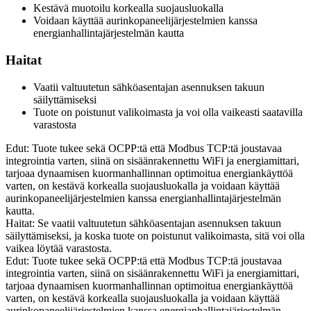
Kestävä muotoilu korkealla suojausluokalla
Voidaan käyttää aurinkopaneelijärjestelmien kanssa
energianhallintajärjestelmän kautta
Haitat
Vaatii valtuutetun sähköasentajan asennuksen takuun
säilyttämiseksi
Tuote on poistunut valikoimasta ja voi olla vaikeasti saatavilla
varastosta
Edut: Tuote tukee sekä OCPP:tä että Modbus TCP:tä joustavaa
integrointia varten, siinä on sisäänrakennettu WiFi ja energiamittari,
tarjoaa dynaamisen kuormanhallinnan optimoitua energiankäyttöä
varten, on kestävä korkealla suojausluokalla ja voidaan käyttää
aurinkopaneelijärjestelmien kanssa energianhallintajärjestelmän
kautta.
Haitat: Se vaatii valtuutetun sähköasentajan asennuksen takuun
säilyttämiseksi, ja koska tuote on poistunut valikoimasta, sitä voi olla
vaikea löytää varastosta.
Edut: Tuote tukee sekä OCPP:tä että Modbus TCP:tä joustavaa
integrointia varten, siinä on sisäänrakennettu WiFi ja energiamittari,
tarjoaa dynaamisen kuormanhallinnan optimoitua energiankäyttöä
varten, on kestävä korkealla suojausluokalla ja voidaan käyttää
aurinkopaneelijärjestelmien kanssa energianhallintajärjestelmän