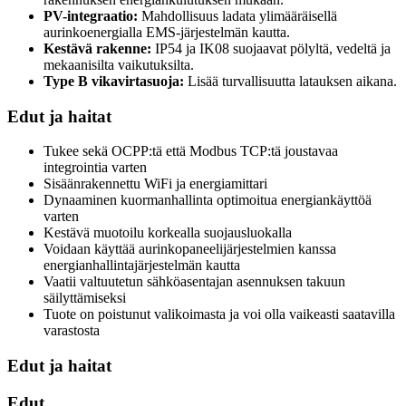
PV-integraatio:
Mahdollisuus ladata ylimääräisellä
aurinkoenergialla EMS-järjestelmän kautta.
Kestävä rakenne:
IP54 ja IK08 suojaavat pölyltä, vedeltä ja
mekaanisilta vaikutuksilta.
Type B vikavirtasuoja:
Lisää turvallisuutta latauksen aikana.
Edut ja haitat
Tukee sekä OCPP:tä että Modbus TCP:tä joustavaa
integrointia varten
Sisäänrakennettu WiFi ja energiamittari
Dynaaminen kuormanhallinta optimoitua energiankäyttöä
varten
Kestävä muotoilu korkealla suojausluokalla
Voidaan käyttää aurinkopaneelijärjestelmien kanssa
energianhallintajärjestelmän kautta
Vaatii valtuutetun sähköasentajan asennuksen takuun
säilyttämiseksi
Tuote on poistunut valikoimasta ja voi olla vaikeasti saatavilla
varastosta
Edut ja haitat
Edut