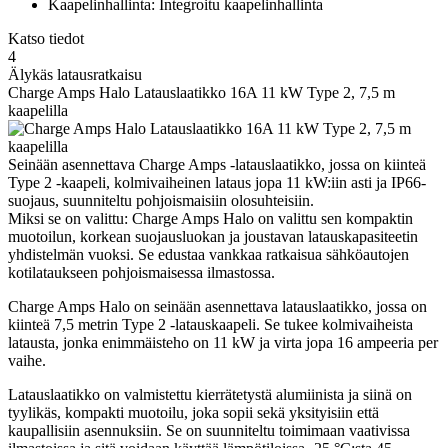
Kaapelinhallinta: Integroitu kaapelinhallinta
Katso tiedot
4
Älykäs latausratkaisu
Charge Amps Halo Latauslaatikko 16A 11 kW Type 2, 7,5 m
kaapelilla
Seinään asennettava Charge Amps -latauslaatikko, jossa on kiinteä
Type 2 -kaapeli, kolmivaiheinen lataus jopa 11 kW:iin asti ja IP66-
suojaus, suunniteltu pohjoismaisiin olosuhteisiin.
Miksi se on valittu: Charge Amps Halo on valittu sen kompaktin
muotoilun, korkean suojausluokan ja joustavan latauskapasiteetin
yhdistelmän vuoksi. Se edustaa vankkaa ratkaisua sähköautojen
kotilataukseen pohjoismaisessa ilmastossa.
Charge Amps Halo on seinään asennettava latauslaatikko, jossa on
kiinteä 7,5 metrin Type 2 -latauskaapeli. Se tukee kolmivaiheista
latausta, jonka enimmäisteho on 11 kW ja virta jopa 16 ampeeria per
vaihe.
Latauslaatikko on valmistettu kierrätetystä alumiinista ja siinä on
tyylikäs, kompakti muotoilu, joka sopii sekä yksityisiin että
kaupallisiin asennuksiin. Se on suunniteltu toimimaan vaativissa