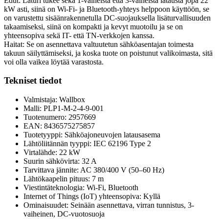
Edut: Laturi tukee sekä 1-vaiheista että 3-vaiheista latausta jopa 22
kW asti, siinä on Wi-Fi- ja Bluetooth-yhteys helppoon käyttöön, se
on varustettu sisäänrakennetulla DC-suojauksella lisäturvallisuuden
takaamiseksi, siinä on kompakti ja kevyt muotoilu ja se on
yhteensopiva sekä IT- että TN-verkkojen kanssa.
Haitat: Se on asennettava valtuutetun sähköasentajan toimesta
takuun säilyttämiseksi, ja koska tuote on poistunut valikoimasta, sitä
voi olla vaikea löytää varastosta.
Tekniset tiedot
Valmistaja: Wallbox
Malli: PLP1-M-2-4-9-001
Tuotenumero: 2957669
EAN: 8436575275857
Tuotetyyppi: Sähköajoneuvojen latausasema
Lähtöliitännän tyyppi: IEC 62196 Type 2
Virtalähde: 22 kW
Suurin sähkövirta: 32 A
Tarvittava jännite: AC 380/400 V (50–60 Hz)
Lähtökaapelin pituus: 7 m
Viestintäteknologia: Wi-Fi, Bluetooth
Internet of Things (IoT) yhteensopiva: Kyllä
Ominaisuudet: Seinään asennettava, virran tunnistus, 3-
vaiheinen, DC-vuotosuoja