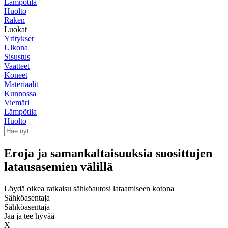
Lämpötila
Huolto
Raken
Luokat
Yritykset
Ulkona
Sisustus
Vaatteet
Koneet
Materiaalit
Kunnossa
Viemäri
Lämpötila
Huolto
Eroja ja samankaltaisuuksia suosittujen
latausasemien välillä
Löydä oikea ratkaisu sähköautosi lataamiseen kotona
Sähköasentaja
Sähköasentaja
Jaa ja tee hyvää
X