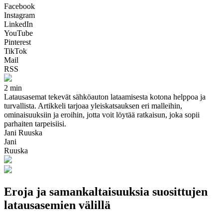
Facebook
Instagram
LinkedIn
YouTube
Pinterest
TikTok
Mail
RSS
2 min
Latausasemat tekevät sähköauton lataamisesta kotona helppoa ja
turvallista. Artikkeli tarjoaa yleiskatsauksen eri malleihin,
ominaisuuksiin ja eroihin, jotta voit löytää ratkaisun, joka sopii
parhaiten tarpeisiisi.
Jani Ruuska
Jani
Ruuska
Eroja ja samankaltaisuuksia suosittujen
latausasemien välillä