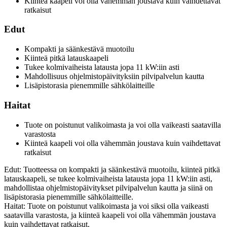
Kiinteä kaapeli voi olla vähemmän joustava kuin vaihdettavat
ratkaisut
Edut
Kompakti ja säänkestävä muotoilu
Kiinteä pitkä latauskaapeli
Tukee kolmivaiheista latausta jopa 11 kW:iin asti
Mahdollisuus ohjelmistopäivityksiin pilvipalvelun kautta
Lisäpistorasia pienemmille sähkölaitteille
Haitat
Tuote on poistunut valikoimasta ja voi olla vaikeasti saatavilla
varastosta
Kiinteä kaapeli voi olla vähemmän joustava kuin vaihdettavat
ratkaisut
Edut: Tuotteessa on kompakti ja säänkestävä muotoilu, kiinteä pitkä
latauskaapeli, se tukee kolmivaiheista latausta jopa 11 kW:iin asti,
mahdollistaa ohjelmistopäivitykset pilvipalvelun kautta ja siinä on
lisäpistorasia pienemmille sähkölaitteille.
Haitat: Tuote on poistunut valikoimasta ja voi siksi olla vaikeasti
saatavilla varastosta, ja kiinteä kaapeli voi olla vähemmän joustava
kuin vaihdettavat ratkaisut.