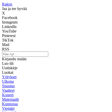
Raken
Jaa ja tee hyvää
X
Facebook
Instagram
LinkedIn
YouTube
Pinterest
TikTok
Mail
RSS
Kirjaudu sisään
Luo tili
Uutiskirje
Luokat
Yritykset
Ulkona
Sisustus
Vaatteet
Koneet
Materiaalit
Kunnossa
Viemäri