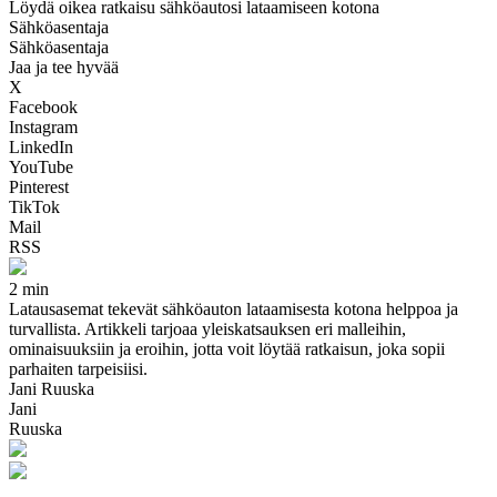
Löydä oikea ratkaisu sähköautosi lataamiseen kotona
Sähköasentaja
Sähköasentaja
Jaa ja tee hyvää
X
Facebook
Instagram
LinkedIn
YouTube
Pinterest
TikTok
Mail
RSS
2 min
Latausasemat tekevät sähköauton lataamisesta kotona helppoa ja
turvallista. Artikkeli tarjoaa yleiskatsauksen eri malleihin,
ominaisuuksiin ja eroihin, jotta voit löytää ratkaisun, joka sopii
parhaiten tarpeisiisi.
Jani Ruuska
Jani
Ruuska