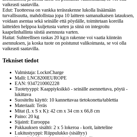
vaikeasti saatavilla.
Edut: Tuotteessa on vankka teräsrakenne lukolla lisäämään
turvallisuutta, mahdollistaa jopa 10 laitteen samanaikaisen latauksen,
voidaan asentaa sekä seinälle että pöydälle, toimitetaan koreilla
laitteiden helppoa kuljetusta varten ja siinä on integroitu
kaapelinhallinta siistiä asennusta varten.
Haitat: Suhteellisen raskas 20 kg:n rakenne voi vaatia kiinteän
asennuksen, ja koska tuote on poistunut valikoimasta, se voi olla
vaikeasti saatavilla.
Tekniset tiedot
Valmistaja: LocknCharge
Malli: LNC8200EUROPE
EAN: 9347210002228
Tuotetyyppi: Kaappiyksikkö - seinälle asennettava, pöytä -
lukittava
Suositeltu käyttö: 10 kannettavaa tietokonetta/tablettia
Materiaali: Teräs
Mitat (L x S x K): 42 cm x 34 cm x 66,8 cm
Paino: 20 kg
Sijainti: Eurooppa
Pakkauksen sisältö: 2 x 5 lokeroa - korit, laiteteline
Lukitustyyppi: Riippulukko (sisältyy)