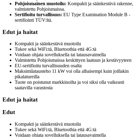
Pohjoismainen muotoilu:
Kompakti ja säänkestävä rakenne,
valmistettu Pohjoismaissa.
Sertifioitu turvallisuus:
EU Type Examination Module B -
sertifiointi TÜV:ltä.
Edut ja haitat
Kompakti ja säänkestävä muotoilu
Tukee sekä WiFi:tä, Bluetoothia että 4G:tä
Voidaan ohjata sovelluksella tai latausavaimella
Valmistettu Pohjoismaissa keskittyen laatuun ja kestävyyteen
EU-sertifioitu turvallisuuden osalta
Maksimilatausteho 11 kW voi olla alhaisempi kuin joillakin
pikalatureilla
Tuote on poistunut markkinoilta ja voi siksi olla vaikeasti
saatavilla varastosta
Edut ja haitat
Edut
Kompakti ja säänkestävä muotoilu
Tukee sekä WiFi:tä, Bluetoothia että 4G:tä
Voidaan ohjata sovelluksella tai latausavaimella