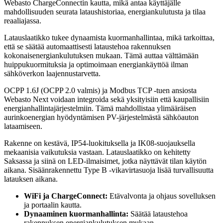
Webasto ChargeConnectin kautta, mikä antaa käyttäjälle
mahdollisuuden seurata lataushistoriaa, energiankulutusta ja tilaa
reaaliajassa.
Latauslaatikko tukee dynaamista kuormanhallintaa, mikä tarkoittaa,
että se säätää automaattisesti lataustehoa rakennuksen
kokonaisenergiankulutuksen mukaan. Tämä auttaa välttämään
huippukuormituksia ja optimoimaan energiankäyttöä ilman
sähköverkon laajennustarvetta.
OCPP 1.6J (OCPP 2.0 valmis) ja Modbus TCP -tuen ansiosta
Webasto Next voidaan integroida sekä yksityisiin että kaupallisiin
energianhallintajärjestelmiin. Tämä mahdollistaa ylimääräisen
aurinkoenergian hyödyntämisen PV-järjestelmästä sähköauton
lataamiseen.
Rakenne on kestävä, IP54-luokituksella ja IK08-suojauksella
mekaanisia vaikutuksia vastaan. Latauslaatikko on kehitetty
Saksassa ja siinä on LED-ilmaisimet, jotka näyttävät tilan käytön
aikana. Sisäänrakennettu Type B -vikavirtasuoja lisää turvallisuutta
latauksen aikana.
WiFi ja ChargeConnect:
Etävalvonta ja ohjaus sovelluksen
ja portaalin kautta.
Dynaaminen kuormanhallinta:
Säätää lataustehoa
rakennuksen energiankulutuksen mukaan.