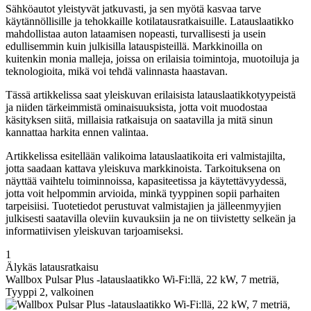
Sähköautot yleistyvät jatkuvasti, ja sen myötä kasvaa tarve
käytännöllisille ja tehokkaille kotilatausratkaisuille. Latauslaatikko
mahdollistaa auton lataamisen nopeasti, turvallisesti ja usein
edullisemmin kuin julkisilla latauspisteillä. Markkinoilla on
kuitenkin monia malleja, joissa on erilaisia toimintoja, muotoiluja ja
teknologioita, mikä voi tehdä valinnasta haastavan.
Tässä artikkelissa saat yleiskuvan erilaisista latauslaatikkotyypeistä
ja niiden tärkeimmistä ominaisuuksista, jotta voit muodostaa
käsityksen siitä, millaisia ratkaisuja on saatavilla ja mitä sinun
kannattaa harkita ennen valintaa.
Artikkelissa esitellään valikoima latauslaatikoita eri valmistajilta,
jotta saadaan kattava yleiskuva markkinoista. Tarkoituksena on
näyttää vaihtelu toiminnoissa, kapasiteetissa ja käytettävyydessä,
jotta voit helpommin arvioida, minkä tyyppinen sopii parhaiten
tarpeisiisi. Tuotetiedot perustuvat valmistajien ja jälleenmyyjien
julkisesti saatavilla oleviin kuvauksiin ja ne on tiivistetty selkeän ja
informatiivisen yleiskuvan tarjoamiseksi.
1
Älykäs latausratkaisu
Wallbox Pulsar Plus -latauslaatikko Wi-Fi:llä, 22 kW, 7 metriä,
Tyyppi 2, valkoinen