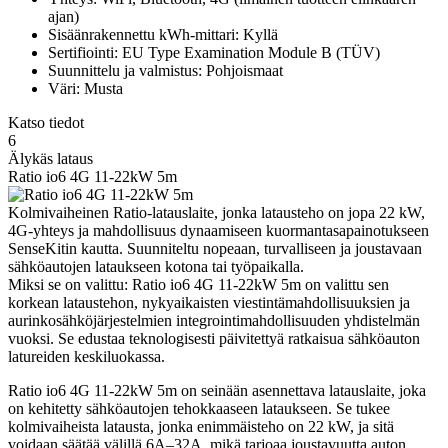
ajan)
Sisäänrakennettu kWh-mittari: Kyllä
Sertifiointi: EU Type Examination Module B (TÜV)
Suunnittelu ja valmistus: Pohjoismaat
Väri: Musta
Katso tiedot
6
Älykäs lataus
Ratio io6 4G 11-22kW 5m
Kolmivaiheinen Ratio-latauslaite, jonka latausteho on jopa 22 kW,
4G-yhteys ja mahdollisuus dynaamiseen kuormantasapainotukseen
SenseKitin kautta. Suunniteltu nopeaan, turvalliseen ja joustavaan
sähköautojen lataukseen kotona tai työpaikalla.
Miksi se on valittu: Ratio io6 4G 11-22kW 5m on valittu sen
korkean lataustehon, nykyaikaisten viestintämahdollisuuksien ja
aurinkosähköjärjestelmien integrointimahdollisuuden yhdistelmän
vuoksi. Se edustaa teknologisesti päivitettyä ratkaisua sähköauton
latureiden keskiluokassa.
Ratio io6 4G 11-22kW 5m on seinään asennettava latauslaite, joka
on kehitetty sähköautojen tehokkaaseen lataukseen. Se tukee
kolmivaiheista latausta, jonka enimmäisteho on 22 kW, ja sitä
voidaan säätää välillä 6A–32A, mikä tarjoaa joustavuutta auton