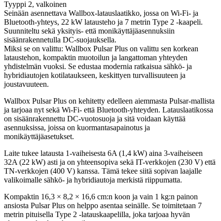
Seinään asennettava Wallbox-latauslaatikko, jossa on Wi-Fi- ja
Bluetooth-yhteys, 22 kW latausteho ja 7 metrin Type 2 -kaapeli.
Suunniteltu sekä yksityis- että monikäyttäjäasennuksiin
sisäänrakennetulla DC-suojauksella.
Miksi se on valittu: Wallbox Pulsar Plus on valittu sen korkean
lataustehon, kompaktin muotoilun ja langattoman yhteyden
yhdistelmän vuoksi. Se edustaa modernia ratkaisua sähkö- ja
hybridiautojen kotilataukseen, keskittyen turvallisuuteen ja
joustavuuteen.
Wallbox Pulsar Plus on kehitetty edelleen aiemmasta Pulsar-mallista
ja tarjoaa nyt sekä Wi-Fi- että Bluetooth-yhteyden. Latauslaatikossa
on sisäänrakennettu DC-vuotosuoja ja sitä voidaan käyttää
asennuksissa, joissa on kuormantasapainotus ja
monikäyttäjäasetukset.
Laite tukee latausta 1-vaiheisesta 6A (1,4 kW) aina 3-vaiheiseen
32A (22 kW) asti ja on yhteensopiva sekä IT-verkkojen (230 V) että
TN-verkkojen (400 V) kanssa. Tämä tekee siitä sopivan laajalle
valikoimalle sähkö- ja hybridiautoja merkistä riippumatta.
Kompaktin 16,3 × 8,2 × 16,6 cm:n koon ja vain 1 kg:n painon
ansiosta Pulsar Plus on helppo asentaa seinälle. Se toimitetaan 7
metrin pituisella Type 2 -latauskaapelilla, joka tarjoaa hyvän