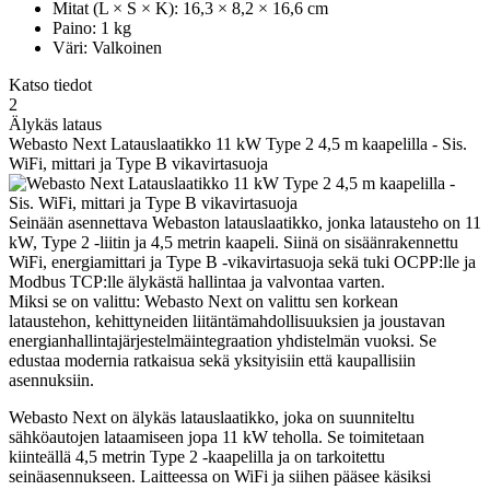
Mitat (L × S × K): 16,3 × 8,2 × 16,6 cm
Paino: 1 kg
Väri: Valkoinen
Katso tiedot
2
Älykäs lataus
Webasto Next Latauslaatikko 11 kW Type 2 4,5 m kaapelilla - Sis.
WiFi, mittari ja Type B vikavirtasuoja
Seinään asennettava Webaston latauslaatikko, jonka latausteho on 11
kW, Type 2 -liitin ja 4,5 metrin kaapeli. Siinä on sisäänrakennettu
WiFi, energiamittari ja Type B -vikavirtasuoja sekä tuki OCPP:lle ja
Modbus TCP:lle älykästä hallintaa ja valvontaa varten.
Miksi se on valittu: Webasto Next on valittu sen korkean
lataustehon, kehittyneiden liitäntämahdollisuuksien ja joustavan
energianhallintajärjestelmäintegraation yhdistelmän vuoksi. Se
edustaa modernia ratkaisua sekä yksityisiin että kaupallisiin
asennuksiin.
Webasto Next on älykäs latauslaatikko, joka on suunniteltu
sähköautojen lataamiseen jopa 11 kW teholla. Se toimitetaan
kiinteällä 4,5 metrin Type 2 -kaapelilla ja on tarkoitettu
seinäasennukseen. Laitteessa on WiFi ja siihen pääsee käsiksi