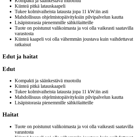
Kompakti ja säänkestävä muotoilu
Kiinteä pitkä latauskaapeli
Tukee kolmivaiheista latausta jopa 11 kW:iin asti
Mahdollisuus ohjelmistopäivityksiin pilvipalvelun kautta
Lisäpistorasia pienemmille sähkölaitteille
Tuote on poistunut valikoimasta ja voi olla vaikeasti saatavilla
varastosta
Kiinteä kaapeli voi olla vähemmän joustava kuin vaihdettavat
ratkaisut
Edut ja haitat
Edut
Kompakti ja säänkestävä muotoilu
Kiinteä pitkä latauskaapeli
Tukee kolmivaiheista latausta jopa 11 kW:iin asti
Mahdollisuus ohjelmistopäivityksiin pilvipalvelun kautta
Lisäpistorasia pienemmille sähkölaitteille
Haitat
Tuote on poistunut valikoimasta ja voi olla vaikeasti saatavilla
varastosta