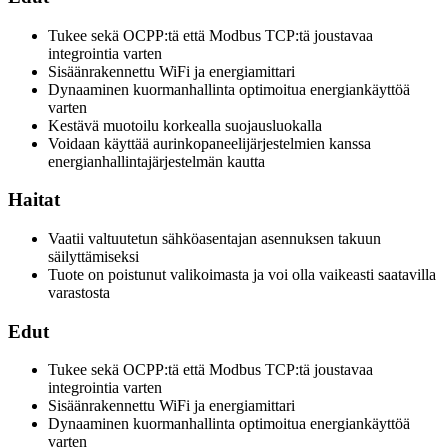
Tukee sekä OCPP:tä että Modbus TCP:tä joustavaa
integrointia varten
Sisäänrakennettu WiFi ja energiamittari
Dynaaminen kuormanhallinta optimoitua energiankäyttöä
varten
Kestävä muotoilu korkealla suojausluokalla
Voidaan käyttää aurinkopaneelijärjestelmien kanssa
energianhallintajärjestelmän kautta
Haitat
Vaatii valtuutetun sähköasentajan asennuksen takuun
säilyttämiseksi
Tuote on poistunut valikoimasta ja voi olla vaikeasti saatavilla
varastosta
Edut
Tukee sekä OCPP:tä että Modbus TCP:tä joustavaa
integrointia varten
Sisäänrakennettu WiFi ja energiamittari
Dynaaminen kuormanhallinta optimoitua energiankäyttöä
varten