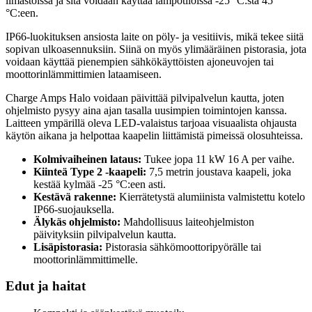
ilmastoissa ja sitä voidaan käyttää lämpötiloissa -25 °C:sta 45
°C:een.
IP66-luokituksen ansiosta laite on pöly- ja vesitiivis, mikä tekee siitä
sopivan ulkoasennuksiin. Siinä on myös ylimääräinen pistorasia, jota
voidaan käyttää pienempien sähkökäyttöisten ajoneuvojen tai
moottorinlämmittimien lataamiseen.
Charge Amps Halo voidaan päivittää pilvipalvelun kautta, joten
ohjelmisto pysyy aina ajan tasalla uusimpien toimintojen kanssa.
Laitteen ympärillä oleva LED-valaistus tarjoaa visuaalista ohjausta
käytön aikana ja helpottaa kaapelin liittämistä pimeissä olosuhteissa.
Kolmivaiheinen lataus:
Tukee jopa 11 kW 16 A per vaihe.
Kiinteä Type 2 -kaapeli:
7,5 metrin joustava kaapeli, joka
kestää kylmää -25 °C:een asti.
Kestävä rakenne:
Kierrätetystä alumiinista valmistettu kotelo
IP66-suojauksella.
Älykäs ohjelmisto:
Mahdollisuus laiteohjelmiston
päivityksiin pilvipalvelun kautta.
Lisäpistorasia:
Pistorasia sähkömoottoripyörälle tai
moottorinlämmittimelle.
Edut ja haitat