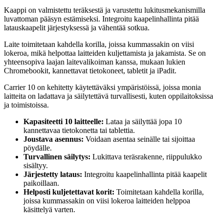
Kaappi on valmistettu teräksestä ja varustettu lukitusmekanismilla
luvattoman pääsyn estämiseksi. Integroitu kaapelinhallinta pitää
latauskaapelit järjestyksessä ja vähentää sotkua.
Laite toimitetaan kahdella korilla, joissa kummassakin on viisi
lokeroa, mikä helpottaa laitteiden kuljettamista ja jakamista. Se on
yhteensopiva laajan laitevalikoiman kanssa, mukaan lukien
Chromebookit, kannettavat tietokoneet, tabletit ja iPadit.
Carrier 10 on kehitetty käytettäväksi ympäristöissä, joissa monia
laitteita on ladattava ja säilytettävä turvallisesti, kuten oppilaitoksissa
ja toimistoissa.
Kapasiteetti 10 laitteelle:
Lataa ja säilyttää jopa 10
kannettavaa tietokonetta tai tablettia.
Joustava asennus:
Voidaan asentaa seinälle tai sijoittaa
pöydälle.
Turvallinen säilytys:
Lukittava teräsrakenne, riippulukko
sisältyy.
Järjestetty lataus:
Integroitu kaapelinhallinta pitää kaapelit
paikoillaan.
Helposti kuljetettavat korit:
Toimitetaan kahdella korilla,
joissa kummassakin on viisi lokeroa laitteiden helppoa
käsittelyä varten.