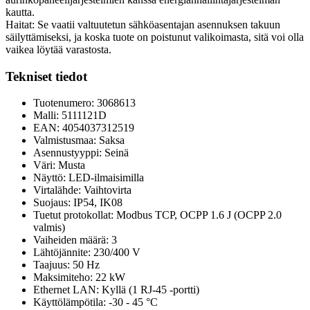
kautta.
Haitat: Se vaatii valtuutetun sähköasentajan asennuksen takuun
säilyttämiseksi, ja koska tuote on poistunut valikoimasta, sitä voi olla
vaikea löytää varastosta.
Tekniset tiedot
Tuotenumero: 3068613
Malli: 5111121D
EAN: 4054037312519
Valmistusmaa: Saksa
Asennustyyppi: Seinä
Väri: Musta
Näyttö: LED-ilmaisimilla
Virtalähde: Vaihtovirta
Suojaus: IP54, IK08
Tuetut protokollat: Modbus TCP, OCPP 1.6 J (OCPP 2.0
valmis)
Vaiheiden määrä: 3
Lähtöjännite: 230/400 V
Taajuus: 50 Hz
Maksimiteho: 22 kW
Ethernet LAN: Kyllä (1 RJ-45 -portti)
Käyttölämpötila: -30 - 45 °C